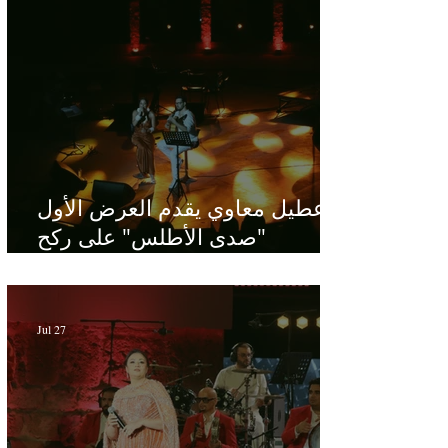
عطيل معاوي يقدم العرض الأول
"صدى الأطلس" على ركح
الحمامات : موسيقى تبحث عن
طابعها الخاص
Jul 27