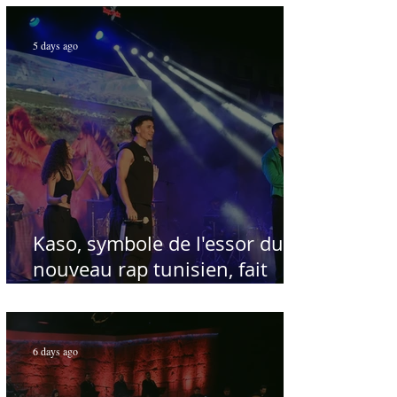
Par Sofien Manaï
5 days ago
Kaso, symbole de l'essor du
nouveau rap tunisien, fait
salle comble au Festival
international de Sfax - Par
Sofien Manaï
6 days ago