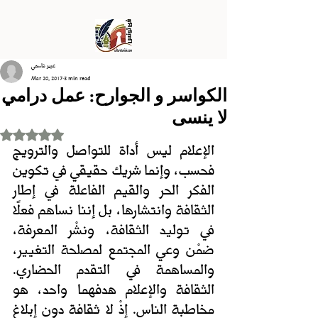
عبير قاسمي
Mar 20, 2017
3 min read
الكواسر و الجوارح: عمل درامي
لا ينسى
Rated NaN out of 5 stars.
الإعلام ليس أداة للتواصل والترويج 
فحسب، وإنما شريك حقيقي في تكوين 
الفكر الحر والقيم الفاعلة في إطار 
الثقافة وانتشارها، بل إننا نساهم فعلًا 
في توليد الثقافة، ونشْر المعرفة، 
ضمْن وعي المجتمع لمصلحة التغيير، 
والمساهمة في التقدم الحضاري. 
الثقافة والإعلام هدفهما واحد، هو 
مخاطبة الناس. إذْ لا ثقافة دون إبلاغ 