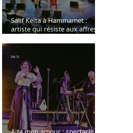
Salif Keita à Hammamet :
artiste qui résiste aux affres
du temps
Jul 31
Aïta mon amour : spectacle