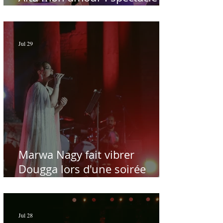
sublime à Hammamet
Jul 29
Marwa Nagy fait vibrer
Dougga lors d'une soirée
dédiée au maître Baligh
Hamdi - Par Sofien Manaï
Jul 28