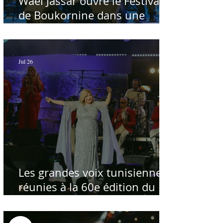
Wael Jassar ouvre le Festival
de Boukornine dans une
ambiance artistique d'osmose,
à guichets fermés - Par Sofien
Manaï
Jul 26
Les grandes voix tunisiennes
réunies à la 60e édition du
Festival International de
Carthage pour célébrer la