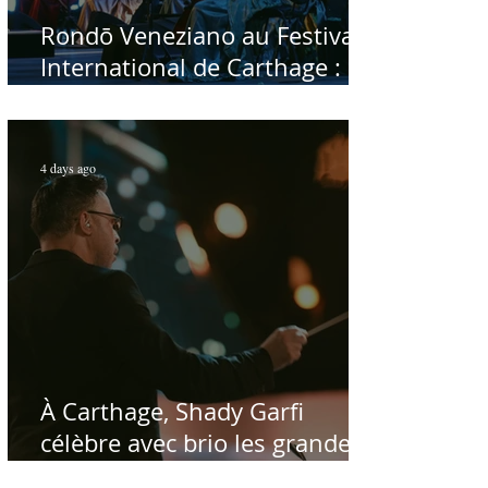
Rondō Veneziano au Festival
International de Carthage :
enfin une rencontre avec le
public tunisien
4 days ago
À Carthage, Shady Garfi
célèbre avec brio les grandes
voix de la chanson nationale -