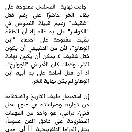
 جاءت نهاية  المسلسل مفتوحة على 
بقاء الشر حاضرًا على رغم قتل 
"شقيف" زعيم قبيلة اللصوص في 
"الكواسر" على يد خالد إلا أن الحلقة 
بقيت مفتوحة على اختفاء "ابن 
الوهاج"، لأن من الطبيعي أن يكون 
قتل شقيف لا يمكن أن يكون نهاية 
الشر، وكذلك كان الأمر في "الجوارح"، 
إذ أن قتل أسامة على يد أبيه ابن 
الوهاج لم يكن نهاية للشر.
إن استحضار طيف التاريخ والاستفادة 
من تجاربه وصراعاته في صوغ عمل 
فني/ درامي، هو واحد من المهمات 
المطروحة على عاتق الفن عموماً، 
وعلى الدراما التلفزيونية ً أي  مدى 