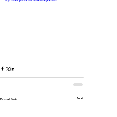
https://www.youtube.com/watch?v=ItBpBe1OvwY
See All
Related Posts