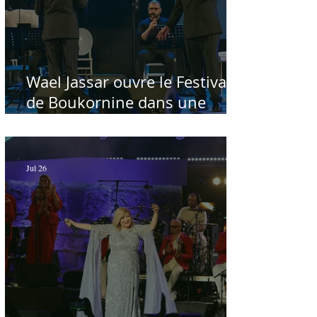
Wael Jassar ouvre le Festival
de Boukornine dans une
ambiance artistique d'osmose,
à guichets fermés - Par Sofien
Manaï
Jul 26