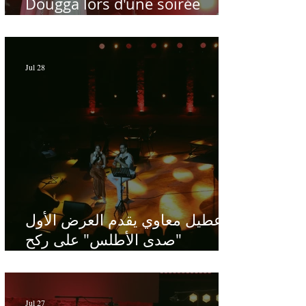
Dougga lors d'une soirée
dédiée au maître Baligh
Hamdi - Par Sofien Manaï
Jul 28
عطيل معاوي يقدم العرض الأول
"صدى الأطلس" على ركح
الحمامات : موسيقى تبحث عن
طابعها الخاص
Jul 27