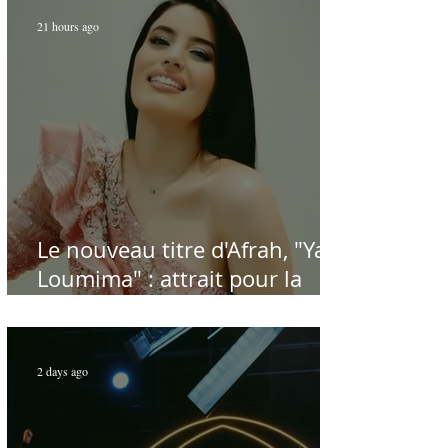
d'antan
21 hours ago
Le nouveau titre d'Afrah, "Ya
Loumima" : attrait pour la
reprise de l'icône algérienne
Rabah Driassa
2 days ago