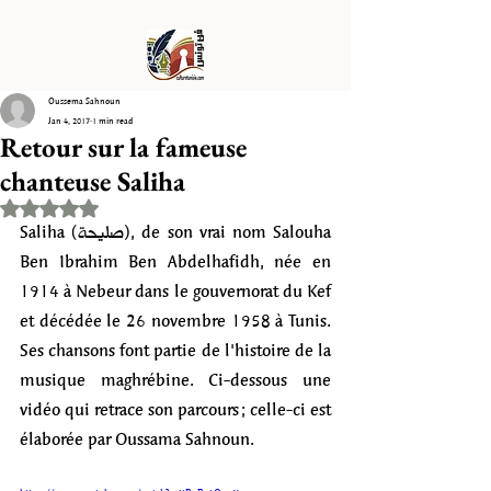
Oussema Sahnoun
Jan 4, 2017
1 min read
Retour sur la fameuse
chanteuse Saliha
Rated NaN out of 5 stars.
Saliha (صليحة), de son vrai nom Salouha 
Ben Ibrahim Ben Abdelhafidh, née en 
1914 à Nebeur dans le gouvernorat du Kef 
et décédée le 26 novembre 1958 à Tunis. 
Ses chansons font partie de l'histoire de la 
musique maghrébine. Ci-dessous une 
vidéo qui retrace son parcours ; celle-ci est 
élaborée par Oussama Sahnoun. 