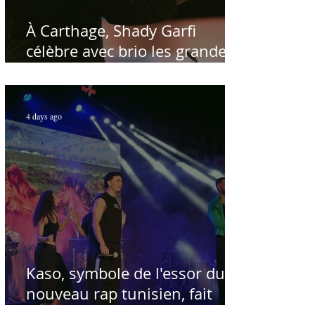
À Carthage, Shady Garfi
célèbre avec brio les grandes
voix de la chanson nationale -
Par Sofien Manaï
4 days ago
Kaso, symbole de l'essor du
nouveau rap tunisien, fait
salle comble au Festival