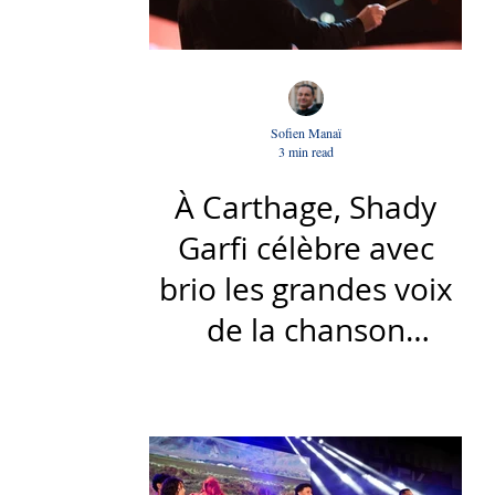
Sofien Manaï
3 min read
À Carthage, Shady
Garfi célèbre avec
brio les grandes voix
de la chanson
nationale - Par Sofien
Manaï