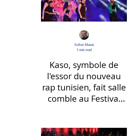
Sofien Manaï
3 min read
Kaso, symbole de
l'essor du nouveau
rap tunisien, fait salle
comble au Festival
international de Sfax
- Par Sofien Manaï