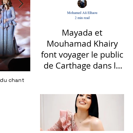
Mohamed Ali Elhaou
2 min read
Mayada et
Mouhamad Khairy
font voyager le public
de Carthage dans la
gloire du chant et de
 du chant
Le nouveau titre d'Afrah, "Ya Loumima" :
la musique arabes
Driassa
d'antan