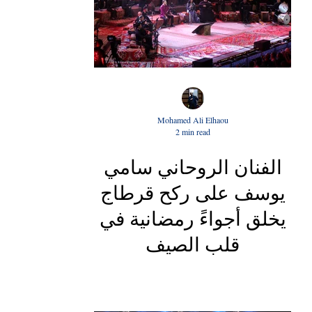
Mohamed Ali Elhaou
2 min read
الفنان الروحاني سامي
يوسف على ركح قرطاج
يخلق أجواءً رمضانية في
قلب الصيف