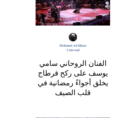
Mohamed Ali Elhaou
2 min read
الفنان الروحاني سامي
يوسف على ركح قرطاج
يخلق أجواءً رمضانية في
قلب الصيف