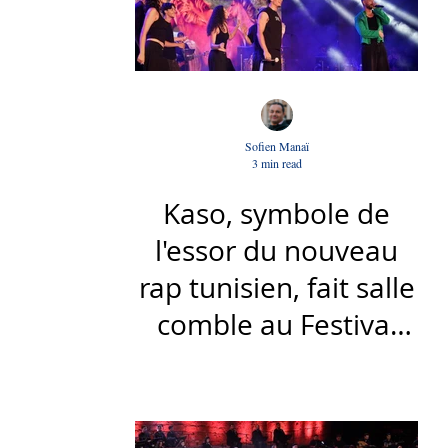
Sofien Manaï
3 min read
Kaso, symbole de
l'essor du nouveau
rap tunisien, fait salle
comble au Festival
international de Sfax
- Par Sofien Manaï