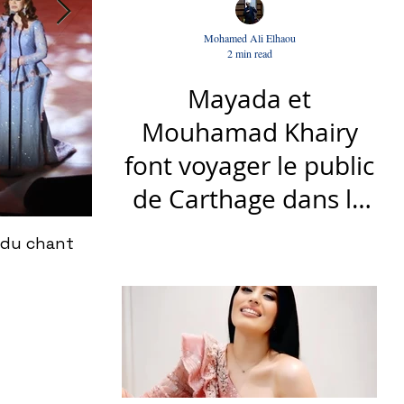
Mohamed Ali Elhaou
2 min read
Mayada et
Mouhamad Khairy
font voyager le public
de Carthage dans la
gloire du chant et de
 du chant
Le nouveau titre d'Afrah, "Ya Loumima" :
la musique arabes
Driassa
d'antan