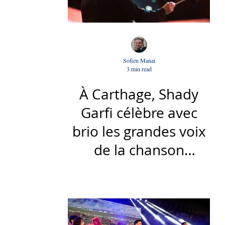
Sofien Manaï
3 min read
À Carthage, Shady
Garfi célèbre avec
brio les grandes voix
de la chanson
nationale - Par Sofien
Manaï