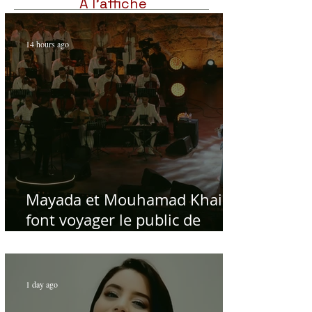
À l'affiche
14 hours ago
Mayada et Mouhamad Khairy
font voyager le public de
Carthage dans la gloire du
chant et de la musique arabes
d'antan
1 day ago