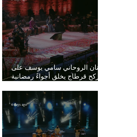
الفنان الروحاني سامي يوسف على
ركح قرطاج يخلق أجواءً رمضانية
في قلب الصيف
6 days ago