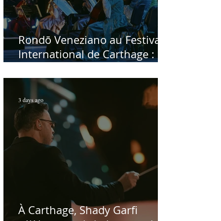
Rondō Veneziano au Festival
International de Carthage :
enfin une rencontre avec le
public tunisien
3 days ago
À Carthage, Shady Garfi