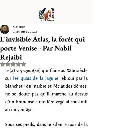
Nabil Rejaibi
Dec 27, 2025
4 min read
L'invisible Atlas, la forêt qui
porte Venise - Par Nabil
Rejaibi
Rated NaN out of 5 stars.
Le(a) voyageur(se) qui flâne au XXIe siècle 
sur 
les quais de la lagune
, ébloui par la 
blancheur du marbre et l'éclat des dômes, 
ne se doute pas qu'il marche au-dessus 
d'un immense cimetière végétal construit 
au moyen-âge. 
Sous ses pieds, dans le silence noir de la 