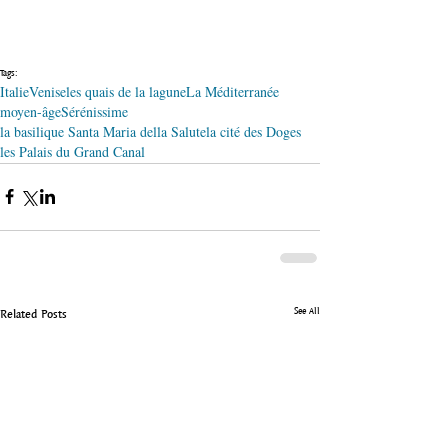
Tags:
Italie
Venise
les quais de la lagune
La Méditerranée
moyen-âge
Sérénissime
la basilique Santa Maria della Salute
la cité des Doges
les Palais du Grand Canal
See All
Related Posts