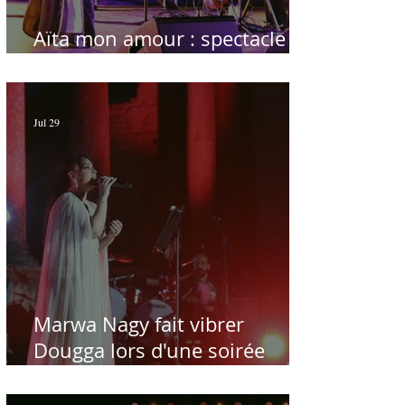
Aïta mon amour : spectacle
sublime à Hammamet
Jul 29
Marwa Nagy fait vibrer
Dougga lors d'une soirée
dédiée au maître Baligh
Hamdi - Par Sofien Manaï