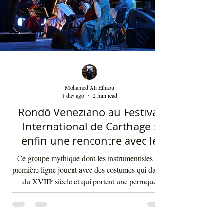
Mohamed Ali Elhaou
1 day ago
2 min read
Rondō Veneziano au Festival
International de Carthage :
enfin une rencontre avec le
public tunisien
Ce groupe mythique dont les instrumentistes de
première ligne jouent avec des costumes qui datent
du XVIIIᵉ siècle et qui portent une perruque