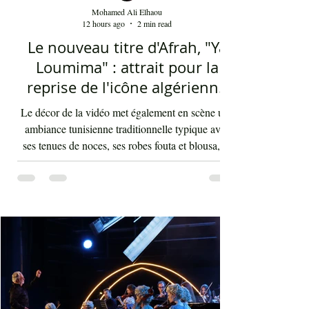
Mohamed Ali Elhaou
12 hours ago
2 min read
Le nouveau titre d'Afrah, "Ya
Loumima" : attrait pour la
reprise de l'icône algérienne
Rabah Driassa
Le décor de la vidéo met également en scène une
ambiance tunisienne traditionnelle typique avec
ses tenues de noces, ses robes fouta et blousa, sa
décoration, ses chandelles festives, ses accessoires
de beauté, ainsi que la foule attirée et entraînée par
cette célébration, comprenant notamment les
youyous, les larmes de bonheur et les
applaudissements sincères. "Ya Loumima" réussit,
sans doute, à capturer toute l'ambivalence de ce
moment précieux grâce à une performance vocal