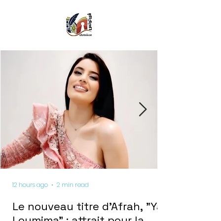
12 hours ago
2 min read
Le nouveau titre d'Afrah, "Ya
Loumima" : attrait pour la