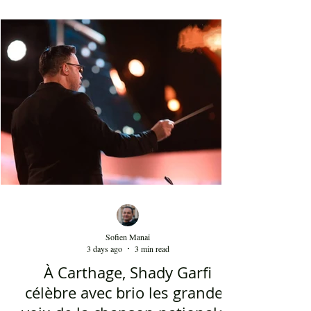
blanche a été présent le 4 août 2026 sur les
planches du festival de Carthage. Dans les
gradins, dans un temps d'été très humide, les
présents sont le plus souvent des quinquagénaires
qui sont venus se rappeler des années 80 et début
90 où la culture italienne dominait le paysage
télévisuel tunisien. Conduit par l'énergique chef
d'orch
Sofien Manaï
3 days ago
3 min read