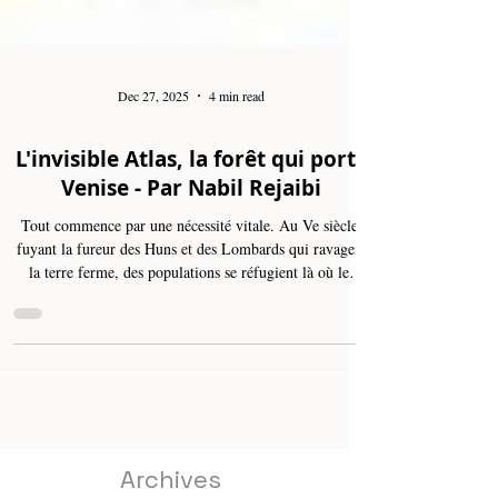
Dec 27, 2025
4 min read
L'invisible Atlas, la forêt qui porte
Venise - Par Nabil Rejaibi
Tout commence par une nécessité vitale. Au Ve siècle,
fuyant la fureur des Huns et des Lombards qui ravagent
la terre ferme, des populations se réfugient là où les
chevaux des barbares s'enlisent : dans les marécages
insalubres de la lagune. Mais comment bâtir une
civilisation sur de la boue liquide ? La réponse des
ingénieurs vénitiens fut radicale. Puisque le sol ne
pouvait porter la pierre, ils allaient en créer un nouveau.
Prenons l'exemple vertigineux de la basilique Sa