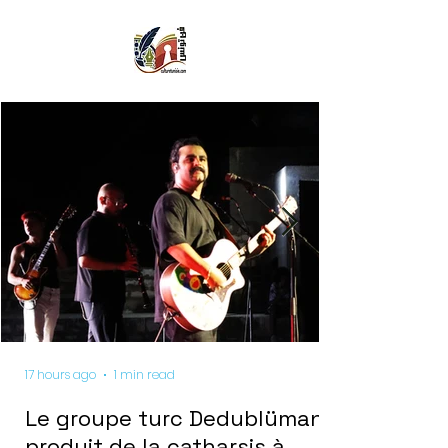
17 hours ago
1 min read
Le groupe turc Dedublüman
produit de la catharsis à