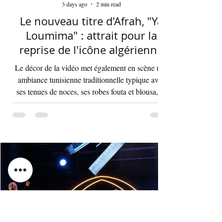
Mohamed Ali Elhaou
3 days ago
2 min read
Le nouveau titre d'Afrah, "Ya
Loumima" : attrait pour la
reprise de l'icône algérienne
Rabah Driassa
Le décor de la vidéo met également en scène une
ambiance tunisienne traditionnelle typique avec
ses tenues de noces, ses robes fouta et blousa, sa
décoration, ses chandelles festives, ses accessoires
de beauté, ainsi que la foule attirée et entraînée par
cette célébration, comprenant notamment les
youyous, les larmes de bonheur et les
applaudissements sincères. "Ya Loumima" réussit,
sans doute, à capturer toute l'ambivalence de ce
moment précieux grâce à une performance vocal