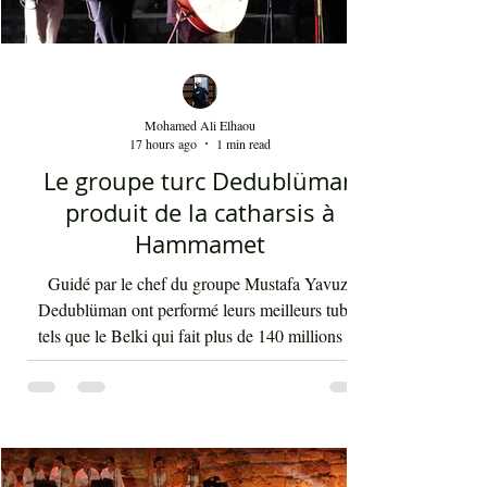
Mohamed Ali Elhaou
17 hours ago
1 min read
Le groupe turc Dedublüman
produit de la catharsis à
Hammamet
Guidé par le chef du groupe Mustafa Yavuz,
Dedublüman ont performé leurs meilleurs tubes
tels que le Belki qui fait plus de 140 millions de
vues sur YouTube et bien d'autres morceaux qui
font la gloire mondiale actuelle de cette bande. La
musique de Dedublüman reflète bel et bien