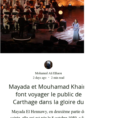
l'identité turque, trouvant harmonieusement sa
place entre les civilisations orientale et
occidentale. Le son de la clarinette est à l'image
d'un cri d'un loup sur les montagnes. D'ailleurs,
Dédublüm
Mohamed Ali Elhaou
2 days ago
2 min read
Mayada et Mouhamad Khairy
font voyager le public de