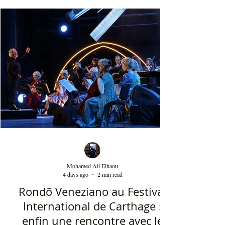
décoration, ses chandelles festives, ses accessoires
de beauté, ainsi que la foule attirée et entraînée par
cette célébration, comprenant notamment les
youyous, les larmes de bonheur et les
applaudissements sincères. "Ya Loumima" réussit,
sans doute, à capturer toute l'ambivalence de ce
moment précieux grâce à une performance vocal
Mohamed Ali Elhaou
4 days ago
2 min read
Rondō Veneziano au Festival