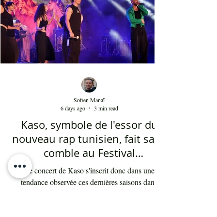
cinq ans. Sans oublier la soprano Nesrine
Mahbouli e
Sofien Manaï
6 days ago
3 min read
Kaso, symbole de l'essor du
nouveau rap tunisien, fait salle
comble au Festival
international de Sfax - Par
Le concert de Kaso s'inscrit donc dans une
Sofien Manaï
tendance observée ces dernières saisons dans