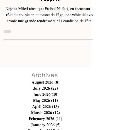
'Louha' : narration de l'indigence
frappant les travailleurs de
l'esprit
Najoua Miled ainsi que Fadhel Naffati, en incarnant le
rôle du couple en automne de l'âge, ont véhiculé avec
ironie une grande tendresse sur la condition de l'être
humain qui s'attache à construire un sens dans cette
existence. Pièce à voir, entre autres, parce qu'elle est très
juste dans son expression et sa représentation et ne
contient pas d'excès de mise en scène. Le point fort du
spectacle 'Louha' est autant sa théâtralité, son
romantisme et lyrisme que son humour très r
Archives
August 2026
(8)
8 posts
July 2026
(22)
22 posts
June 2026
(10)
10 posts
May 2026
(11)
11 posts
April 2026
(13)
13 posts