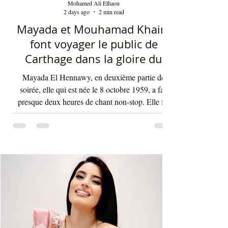
Mohamed Ali Elhaou
2 days ago
2 min read
Mayada et Mouhamad Khairy
font voyager le public de
Carthage dans la gloire du
chant et de la musique arabes
Mayada El Hennawy, en deuxième partie de
d'antan
soirée, elle qui est née le 8 octobre 1959, a fait
presque deux heures de chant non-stop. Elle fut
accompagnée par un orchestre qui contenait les
meilleurs musiciens du pays qui s'exécutaient sous
la baguette de Youssef Belheni. Devant un public
très ravi par sa rencontre jusqu'à une heure du
matin, la diva syrienne a chanté les tubes qui ont
fait sa gloire et qui passent en boucle depuis des
décennies dans les radios de masse dans not