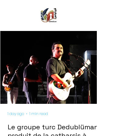
1 day ago
1 min read
Le groupe turc Dedublüman
produit de la catharsis à