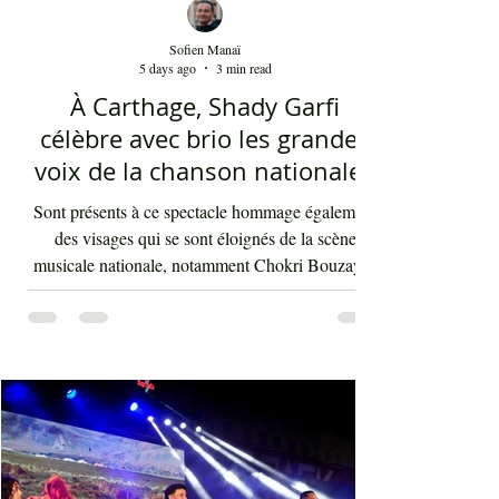
Sofien Manaï
5 days ago
3 min read
À Carthage, Shady Garfi
célèbre avec brio les grandes
voix de la chanson nationale -
Par Sofien Manaï
Sont présents à ce spectacle hommage également
des visages qui se sont éloignés de la scène
musicale nationale, notamment Chokri Bouzayen
et Nourreddine Beji, un plaisir de les retrouver de
nouveau sur scène. Par la suite, c'était autour
d'Asma Ben Ahmed, une voix à la fois puissante
et subliminale. À côté de celle-ci vient Ahmed
Rebaï, un élégant chanteur, présent maintenant
dans l'univers du chant national depuis au moins