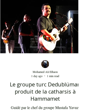
April 2018
(3)
3 posts
March 2018
(2)
2 posts
Mohamed Ali Elhaou
1 day ago
1 min read
Le groupe turc Dedublüman
produit de la catharsis à