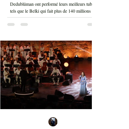
Hammamet
Guidé par le chef du groupe Mustafa Yavuz,
Dedublüman ont performé leurs meilleurs tubes
tels que le Belki qui fait plus de 140 millions de
vues sur YouTube et bien d'autres morceaux qui
font la gloire mondiale actuelle de cette bande. La
musique de Dedublüman reflète bel et bien
l'identité turque, trouvant harmonieusement sa
place entre les civilisations orientale et
occidentale. Le son de la clarinette est à l'image
d'un cri d'un loup sur les montagnes. D'ailleurs,
Dédublüm