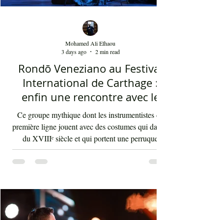
Mohamed Ali Elhaou
3 days ago
2 min read
Rondō Veneziano au Festival
International de Carthage :
enfin une rencontre avec le
public tunisien
Ce groupe mythique dont les instrumentistes de
première ligne jouent avec des costumes qui datent
du XVIIIᵉ siècle et qui portent une perruque
blanche a été présent le 4 août 2026 sur les
planches du festival de Carthage. Dans les
gradins, dans un temps d'été très humide, les