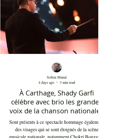
présents sont le plus souvent des quinquagénaires
qui sont venus se rappeler des années 80 et début
90 où la culture italienne dominait le paysage
télévisuel tunisien. Conduit par l'énergique chef
d'orch
Sofien Manaï
4 days ago
3 min read
À Carthage, Shady Garfi
célèbre avec brio les grandes
voix de la chanson nationale -