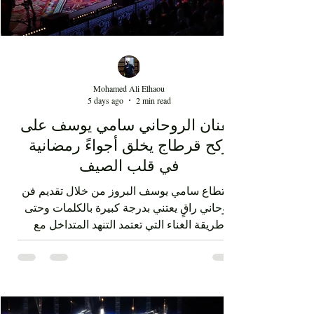
Mohamed Ali Elhaou
5 days ago
2 min read
الفنان الروحاني سامي يوسف على
ركح قرطاج يخلق أجواءً رمضانية
في قلب الصيف
استطاع سامي يوسف البروز من خلال تقديم فن
روحاني راقٍ يعتني بدرجة كبيرة بالكلمات وحتى
طريقة الغناء التي تعتمد التنهد المتداخل مع
ضربات الدف. الفن الصوفي الذي قدمه سامي
يوسف ليس متقوقعاً على الهوية الشرقية بل