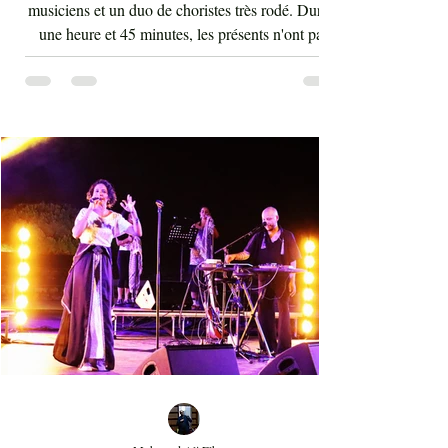
du temps
Salif Keita a été accompagné par une troupe de
musiciens et un duo de choristes très rodé. Durant
une heure et 45 minutes, les présents n'ont pas
arrêté d'interagir avec les rythmes endiablés et
enflammés de cette musique malienne portant en
elle la force et l'énergie de l'Afrique. La voix de
Salif Keita est d'une vigueur inouïe, ses cris sont
les clameurs de l'homme éternel pour une vie sur
terre bien meilleure. Salif Keita, sur scène, engage
non seulement le cœur de son aud