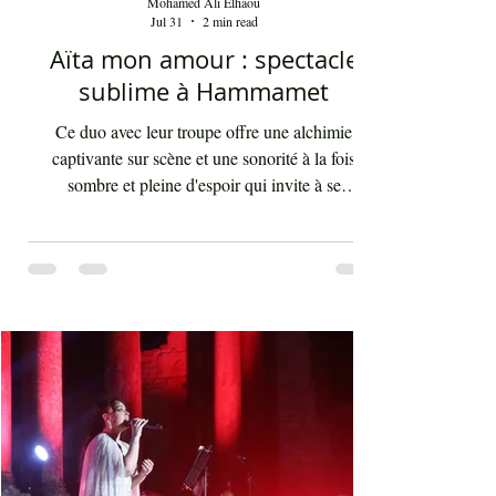
Mohamed Ali Elhaou
Jul 31
2 min read
Aïta mon amour : spectacle
sublime à Hammamet
Ce duo avec leur troupe offre une alchimie
captivante sur scène et une sonorité à la fois
sombre et pleine d'espoir qui invite à se
débarrasser des illusions et des utopies que nous
poursuivons tout au long de notre vie. "Aïta" (ou
‘ayta) se traduit par "cri" ou "appel". Ce terme
saisit idéalement le caractère du style criard des
chikhates (ou chikhât, ou cheikhat), artistes et
compagnes, qui jadis relayait les nouvelles
majeures à travers leurs mélodies, voyageant de
village