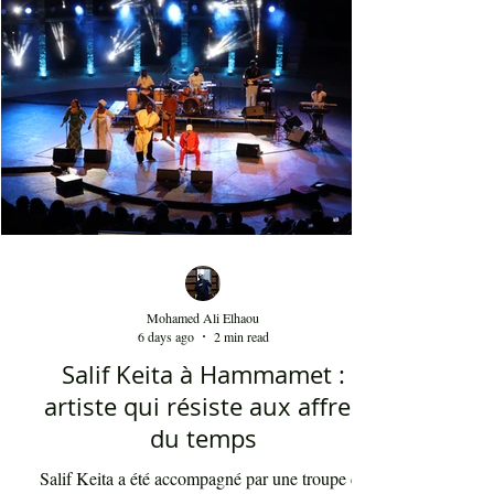
يحمل صوتا منفتحا على العالمية من خلال عناصر
الفرقة الذين جاؤوا من مشارب وبلدان مختلفة،
نذكر على سبيل المثال مغنياً من إسبانيا 'إسرا
مورو' وعازفاً من الصين وعازفي قيثار من فرنسا.
وكذلك من خلال النغمات التي تأخذ بعداً وتوزيعاً
غربياً في بعض ردهات العرض وقد أبدع في هذه
النغما
Mohamed Ali Elhaou
6 days ago
2 min read
Salif Keita à Hammamet :
artiste qui résiste aux affres