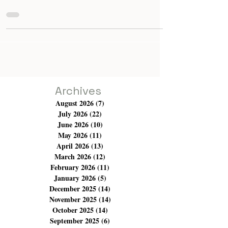
J'adore le Maghreb, j'en suis très fascinée et souvent ces
terres m'appellent, que ce soit pour le travail ou les
vacances, je sens que j'ai un lien spécial. À travers les
festivals, j'ai été en contact avec leur réalité
cinématographique et théâtrale et je dois dire que je
pense qu'il y a beaucoup de créativité, une volonté de
donner une voix à de nombreux thèmes et sujets et
surtout, je ressens une profonde passion pour
l'expression artistique. Mon cœur reste lié à la Tunis
Archives
August 2026
(7)
7 posts
July 2026
(22)
22 posts
June 2026
(10)
10 posts
May 2026
(11)
11 posts
April 2026
(13)
13 posts
March 2026
(12)
12 posts
February 2026
(11)
11 posts
January 2026
(5)
5 posts
December 2025
(14)
14 posts