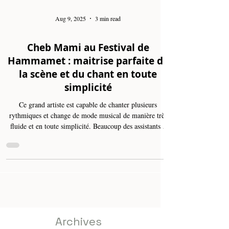
Aug 9, 2025
3 min read
Cheb Mami au Festival de
Hammamet : maitrise parfaite de
la scène et du chant en toute
simplicité
Ce grand artiste est capable de chanter plusieurs
rythmiques et change de mode musical de manière très
fluide et en toute simplicité. Beaucoup des assistants à
son concert disent qu'ils ont été "emportés par une
soirée inoubliable". Cette année, la 59ᵉ édition de
Hammamet a donné de la place à l'expression artistique
algérienne et c'est une très bonne chose et le public en