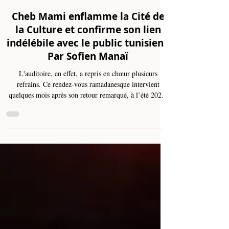
Feb 28
2 min read
Cheb Mami enflamme la Cité de
la Culture et confirme son lien
indélébile avec le public tunisien -
Par Sofien Manaï
L'auditoire, en effet, a repris en chœur plusieurs
refrains. Ce rendez-vous ramadanesque intervient
quelques mois après son retour remarqué, à l’été 2025,
sur la scène du Festival international de Hammamet,
qu’il retrouvait après près de 14 ans d’absence. Deux
représentations successives, les 27 et 28 février, ont été
programmées dans le cadre de “Ramadan à la médina”,
toutes deux affichant complet. Né en 1966 à Saïda, au
sud d’Oran, Cheb Mami s’est imposé comme l’une des
fi