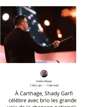
blanche a été présent le 4 août 2026 sur les
planches du festival de Carthage. Dans les
gradins, dans un temps d'été très humide, les
présents sont le plus souvent des quinquagénaires
qui sont venus se rappeler des années 80 et début
90 où la culture italienne dominait le paysage
télévisuel tunisien. Conduit par l'énergique chef
d'orch
Sofien Manaï
3 days ago
3 min read