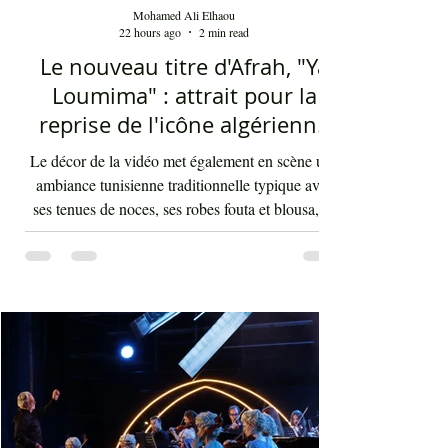
Mohamed Ali Elhaou
22 hours ago
2 min read
Le nouveau titre d'Afrah, "Ya
Loumima" : attrait pour la
reprise de l'icône algérienne
Rabah Driassa
Le décor de la vidéo met également en scène une
ambiance tunisienne traditionnelle typique avec
ses tenues de noces, ses robes fouta et blousa, sa
décoration, ses chandelles festives, ses accessoires
de beauté, ainsi que la foule attirée et entraînée par
cette célébration, comprenant notamment les
youyous, les larmes de bonheur et les
applaudissements sincères. "Ya Loumima" réussit,
sans doute, à capturer toute l'ambivalence de ce
moment précieux grâce à une performance vocal