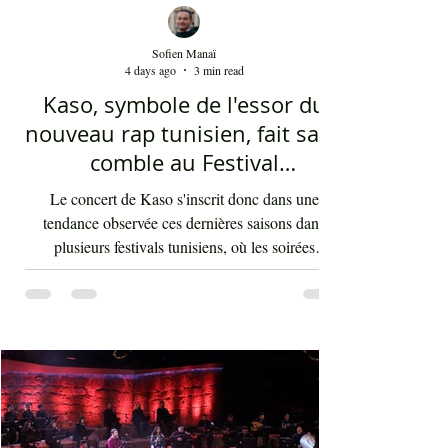
Sofien Manaï
4 days ago
3 min read
Kaso, symbole de l'essor du
nouveau rap tunisien, fait salle
comble au Festival
international de Sfax - Par
Le concert de Kaso s'inscrit donc dans une
Sofien Manaï
tendance observée ces dernières saisons dans
plusieurs festivals tunisiens, où les soirées
consacrées au rap enregistrent régulièrement de
fortes affluences. Cette montée en puissance
témoigne d'une transformation des goûts musicaux
du public et de l'intégration durable du rap au sein
de la scène artistique nationale, depuis maintenant