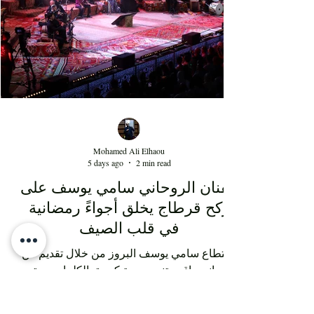
au moins 15 ans. Au-delà de la performance de
l'artiste Kaso, cette soirée au Théâtre d'été de Sidi
Mohamed Ali Elhaou
5 days ago
2 min read
الفنان الروحاني سامي يوسف على
ركح قرطاج يخلق أجواءً رمضانية
في قلب الصيف
استطاع سامي يوسف البروز من خلال تقديم فن
روحاني راقٍ يعتني بدرجة كبيرة بالكلمات وحتى