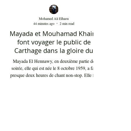
April 2018
(3)
3 posts
March 2018
(2)
2 posts
Mohamed Ali Elhaou
44 minutes ago
2 min read
Mayada et Mouhamad Khairy
font voyager le public de
Carthage dans la gloire du
chant et de la musique arabes
Mayada El Hennawy, en deuxième partie de
d'antan
soirée, elle qui est née le 8 octobre 1959, a fait
presque deux heures de chant non-stop. Elle fut
accompagnée par un orchestre qui contenait les
meilleurs musiciens du pays qui s'exécutaient sous
la baguette de Youssef Belheni. Devant un public
très ravi par sa rencontre jusqu'à une heure du
matin, la diva syrienne a chanté les tubes qui ont