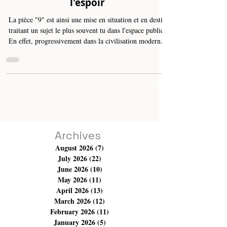
La pièce "9" de Moez Gdiri :
tunnel de la mort et lueur de
l'espoir
La pièce "9" est ainsi une mise en situation et en destin
traitant un sujet le plus souvent tu dans l'espace public.
En effet, progressivement dans la civilisation moderne,
l'individu et tout ce qui l'entoure essayent d'exclure ce
passage obligé qu'est la mort, marquant la fin de la vie
physique. La pièce "9" appréhende donc la mort en
apportant une approche croyante qui fait voir
symboliquement qu'il y a une autre vie après la mort.
Elle invite clairement à ne pas avoir peur
Archives
August 2026
(7)
7 posts
July 2026
(22)
22 posts
June 2026
(10)
10 posts
May 2026
(11)
11 posts
April 2026
(13)
13 posts