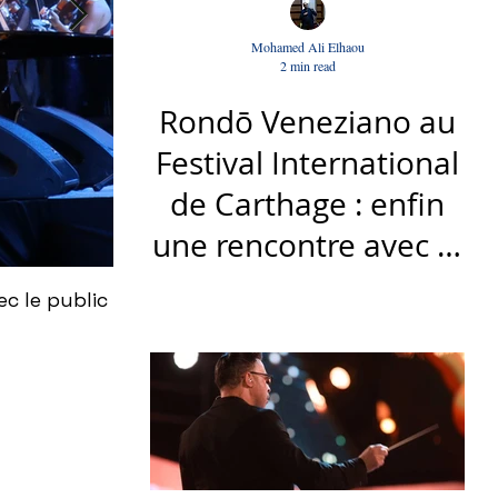
Mohamed Ali Elhaou
2 min read
Rondō Veneziano au
Festival International
de Carthage : enfin
une rencontre avec le
public tunisien
c le public
À Carthage, Shady Garfi célèbre avec br
Sofien Manaï