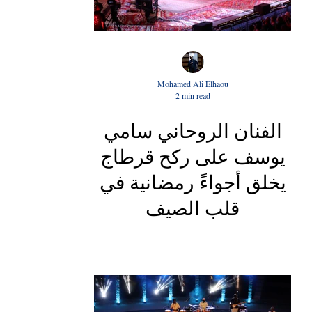
Mohamed Ali Elhaou
2 min read
الفنان الروحاني سامي
يوسف على ركح قرطاج
يخلق أجواءً رمضانية في
قلب الصيف