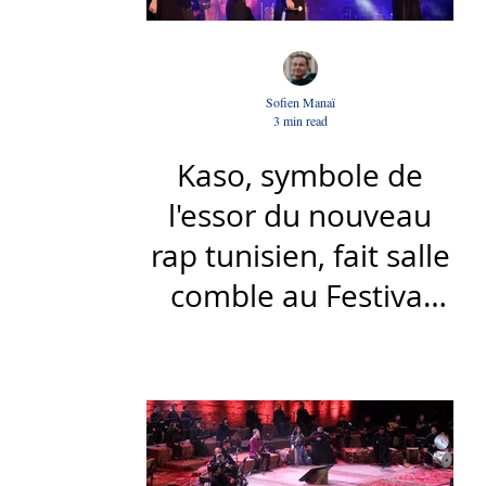
Sofien Manaï
3 min read
Kaso, symbole de
l'essor du nouveau
rap tunisien, fait salle
comble au Festival
international de Sfax
- Par Sofien Manaï