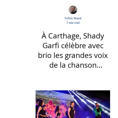
Sofien Manaï
3 min read
À Carthage, Shady
Garfi célèbre avec
brio les grandes voix
de la chanson
nationale - Par Sofien
Manaï