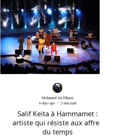
يوسف ليس متقوقعاً على الهوية الشرقية بل
يحمل صوتا منفتحا على العالمية من خلال عناصر
الفرقة الذين جاؤوا من مشارب وبلدان مختلفة،
نذكر على سبيل المثال مغنياً من إسبانيا 'إسرا
مورو' وعازفاً من الصين وعازفي قيثار من فرنسا.
وكذلك من خلال النغمات التي تأخذ بعداً وتوزيعاً
غربياً في بعض ردهات العرض وقد أبدع في هذه
النغما
Mohamed Ali Elhaou
6 days ago
2 min read
Salif Keita à Hammamet :