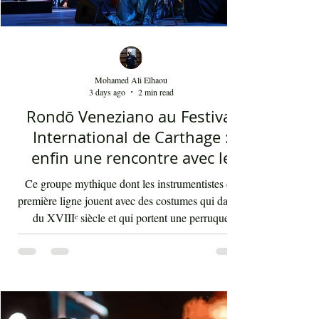
Mohamed Ali Elhaou
3 days ago
2 min read
Rondō Veneziano au Festival
International de Carthage :
enfin une rencontre avec le
public tunisien
Ce groupe mythique dont les instrumentistes de
première ligne jouent avec des costumes qui datent
du XVIIIᵉ siècle et qui portent une perruque
blanche a été présent le 4 août 2026 sur les
planches du festival de Carthage. Dans les
gradins, dans un temps d'été très humide, les