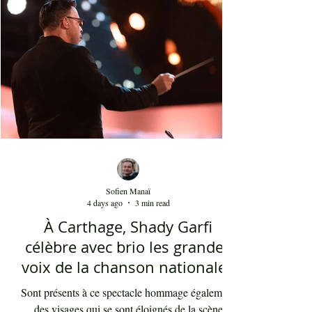
présents sont le plus souvent des quinquagénaires
qui sont venus se rappeler des années 80 et début
90 où la culture italienne dominait le paysage
télévisuel tunisien. Conduit par l'énergique chef
d'orch
Sofien Manaï
4 days ago
3 min read
À Carthage, Shady Garfi
célèbre avec brio les grandes
voix de la chanson nationale -