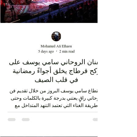
Mohamed Ali Elhaou
5 days ago
2 min read
الفنان الروحاني سامي يوسف على
ركح قرطاج يخلق أجواءً رمضانية
في قلب الصيف
استطاع سامي يوسف البروز من خلال تقديم فن
روحاني راقٍ يعتني بدرجة كبيرة بالكلمات وحتى
طريقة الغناء التي تعتمد التنهد المتداخل مع
ضربات الدف. الفن الصوفي الذي قدمه سامي