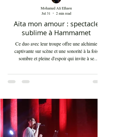
Mohamed Ali Elhaou
Jul 31
2 min read
Aïta mon amour : spectacle
sublime à Hammamet
Ce duo avec leur troupe offre une alchimie
captivante sur scène et une sonorité à la fois
sombre et pleine d'espoir qui invite à se
débarrasser des illusions et des utopies que nous
poursuivons tout au long de notre vie. "Aïta" (ou
‘ayta) se traduit par "cri" ou "appel". Ce terme
saisit idéalement le caractère du style criard des
chikhates (ou chikhât, ou cheikhat), artistes et
compagnes, qui jadis relayait les nouvelles
majeures à travers leurs mélodies, voyageant de
village