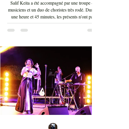
artiste qui résiste aux affres
du temps
Salif Keita a été accompagné par une troupe de
musiciens et un duo de choristes très rodé. Durant
une heure et 45 minutes, les présents n'ont pas
arrêté d'interagir avec les rythmes endiablés et
enflammés de cette musique malienne portant en
elle la force et l'énergie de l'Afrique. La voix de
Salif Keita est d'une vigueur inouïe, ses cris sont
les clameurs de l'homme éternel pour une vie sur
terre bien meilleure. Salif Keita, sur scène, engage
non seulement le cœur de son aud