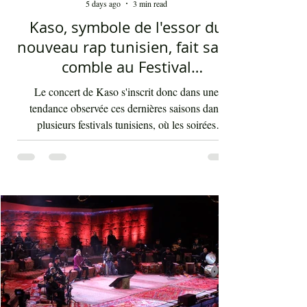
Sofien Manaï
5 days ago
3 min read
Kaso, symbole de l'essor du
nouveau rap tunisien, fait salle
comble au Festival
international de Sfax - Par
Le concert de Kaso s'inscrit donc dans une
Sofien Manaï
tendance observée ces dernières saisons dans
plusieurs festivals tunisiens, où les soirées
consacrées au rap enregistrent régulièrement de
fortes affluences. Cette montée en puissance
témoigne d'une transformation des goûts musicaux
du public et de l'intégration durable du rap au sein
de la scène artistique nationale, depuis maintenant
au moins 15 ans. Au-delà de la performance de
l'artiste Kaso, cette soirée au Théâtre d'été de Sidi