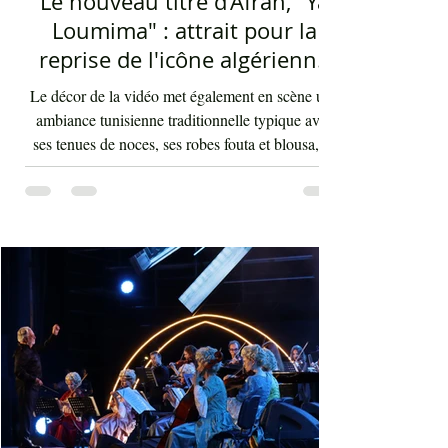
Mohamed Ali Elhaou
2 days ago
2 min read
Le nouveau titre d'Afrah, "Ya
Loumima" : attrait pour la
reprise de l'icône algérienne
Rabah Driassa
Le décor de la vidéo met également en scène une
ambiance tunisienne traditionnelle typique avec
ses tenues de noces, ses robes fouta et blousa, sa
décoration, ses chandelles festives, ses accessoires
de beauté, ainsi que la foule attirée et entraînée par
cette célébration, comprenant notamment les
youyous, les larmes de bonheur et les
applaudissements sincères. "Ya Loumima" réussit,
sans doute, à capturer toute l'ambivalence de ce
moment précieux grâce à une performance vocal