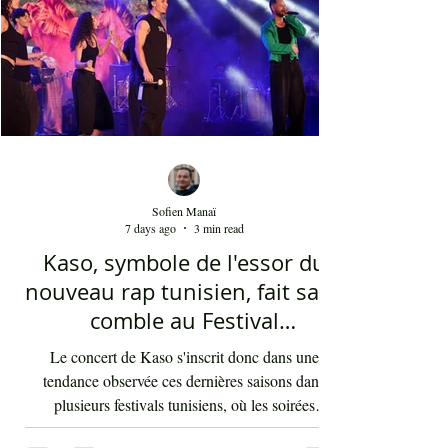
dans l'univers du chant national depuis au moins
cinq ans. Sans oublier la soprano Nesrine
Mahbouli e
Sofien Manaï
7 days ago
3 min read
Kaso, symbole de l'essor du
nouveau rap tunisien, fait salle
comble au Festival
international de Sfax - Par
Le concert de Kaso s'inscrit donc dans une
Sofien Manaï
tendance observée ces dernières saisons dans