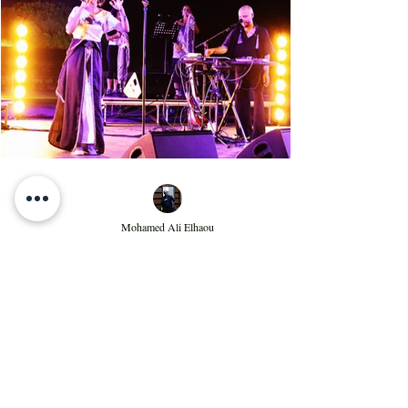
les clameurs de l'homme éternel pour une vie sur
terre bien meilleure. Salif Keita, sur scène, engage
non seulement le cœur de son aud
Mohamed Ali Elhaou
Jul 31
2 min read
Aïta mon amour : spectacle
sublime à Hammamet
Ce duo avec leur troupe offre une alchimie