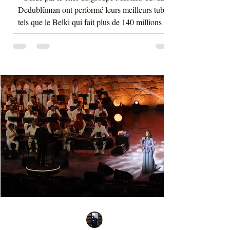
Hammamet
Guidé par le chef du groupe Mustafa Yavuz,
Dedublüman ont performé leurs meilleurs tubes
tels que le Belki qui fait plus de 140 millions de
vues sur YouTube et bien d'autres morceaux qui
font la gloire mondiale actuelle de cette bande. La
musique de Dedublüman reflète bel et bien
l'identité turque, trouvant harmonieusement sa
place entre les civilisations orientale et
occidentale. Le son de la clarinette est à l'image
d'un cri d'un loup sur les montagnes. D'ailleurs,
Dédublüm