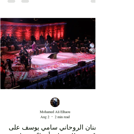
plusieurs festivals tunisiens, où les soirées
consacrées au rap enregistrent régulièrement de
fortes affluences. Cette montée en puissance
témoigne d'une transformation des goûts musicaux
du public et de l'intégration durable du rap au sein
de la scène artistique nationale, depuis maintenant
au moins 15 ans. Au-delà de la performance de
l'artiste Kaso, cette soirée au Théâtre d'été de Sidi
Mohamed Ali Elhaou