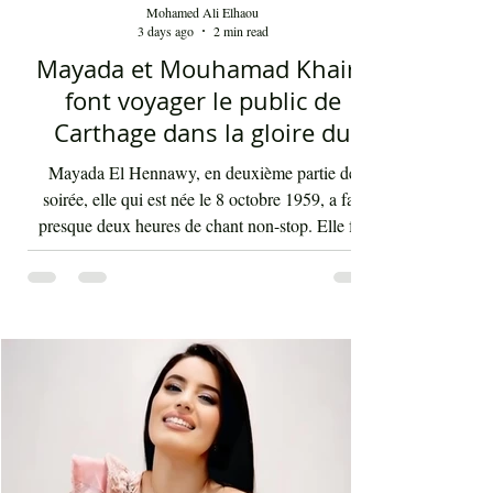
Mohamed Ali Elhaou
3 days ago
2 min read
Mayada et Mouhamad Khairy
font voyager le public de
Carthage dans la gloire du
chant et de la musique arabes
Mayada El Hennawy, en deuxième partie de
d'antan
soirée, elle qui est née le 8 octobre 1959, a fait
presque deux heures de chant non-stop. Elle fut
accompagnée par un orchestre qui contenait les
meilleurs musiciens du pays qui s'exécutaient sous
la baguette de Youssef Belheni. Devant un public
très ravi par sa rencontre jusqu'à une heure du
matin, la diva syrienne a chanté les tubes qui ont
fait sa gloire et qui passent en boucle depuis des
décennies dans les radios de masse dans not