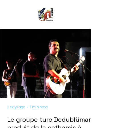
2 days ago
1 min read
Le groupe turc Dedublüman
produit de la catharsis à