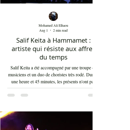
Mohamed Ali Elhaou
Aug 1
2 min read
Salif Keita à Hammamet :
artiste qui résiste aux affres
du temps
Salif Keita a été accompagné par une troupe de
musiciens et un duo de choristes très rodé. Durant
une heure et 45 minutes, les présents n'ont pas
arrêté d'interagir avec les rythmes endiablés et
enflammés de cette musique malienne portant en
elle la force et l'énergie de l'Afrique. La voix de
Salif Keita est d'une vigueur inouïe, ses cris sont