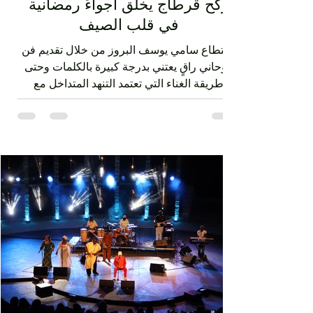
Aug 2
2 min read
الفنان الروحاني سامي يوسف على
ركح قرطاج يخلق أجواءً رمضانية
في قلب الصيف
استطاع سامي يوسف البروز من خلال تقديم فن
روحاني راقٍ يعتني بدرجة كبيرة بالكلمات وحتى
طريقة الغناء التي تعتمد التنهد المتداخل مع
ضربات الدف. الفن الصوفي الذي قدمه سامي
يوسف ليس متقوقعاً على الهوية الشرقية بل
يحمل صوتا منفتحا على العالمية من خلال عناصر
الفرقة الذين جاؤوا من مشارب وبلدان مختلفة،
نذكر على سبيل المثال مغنياً من إسبانيا 'إسرا
مورو' وعازفاً من الصين وعازفي قيثار من فرنسا.
وكذلك من خلال النغمات التي تأخذ بعداً وتوزيعاً
غربياً في بعض ردهات العرض وقد أبدع في هذه
النغما