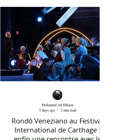
décoration, ses chandelles festives, ses accessoires
de beauté, ainsi que la foule attirée et entraînée par
cette célébration, comprenant notamment les
youyous, les larmes de bonheur et les
applaudissements sincères. "Ya Loumima" réussit,
sans doute, à capturer toute l'ambivalence de ce
moment précieux grâce à une performance vocal
Mohamed Ali Elhaou
5 days ago
2 min read