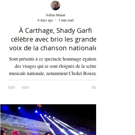
Sofien Manaï
6 days ago
3 min read
À Carthage, Shady Garfi
célèbre avec brio les grandes
voix de la chanson nationale -
Par Sofien Manaï
Sont présents à ce spectacle hommage également
des visages qui se sont éloignés de la scène
musicale nationale, notamment Chokri Bouzayen
et Nourreddine Beji, un plaisir de les retrouver de
nouveau sur scène. Par la suite, c'était autour
d'Asma Ben Ahmed, une voix à la fois puissante
et subliminale. À côté de celle-ci vient Ahmed
Rebaï, un élégant chanteur, présent maintenant