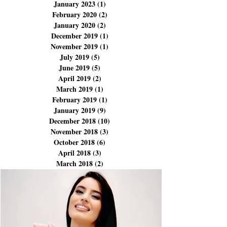
November 2023
(3)
3 posts
September 2023
(1)
1 post
August 2023
(1)
1 post
January 2023
(1)
1 post
February 2020
(2)
2 posts
January 2020
(2)
2 posts
December 2019
(1)
1 post
November 2019
(1)
1 post
July 2019
(5)
5 posts
June 2019
(5)
5 posts
April 2019
(2)
2 posts
March 2019
(1)
1 post
February 2019
(1)
1 post
January 2019
(9)
9 posts
December 2018
(10)
10 posts
November 2018
(3)
3 posts
October 2018
(6)
6 posts
April 2018
(3)
3 posts
March 2018
(2)
2 posts