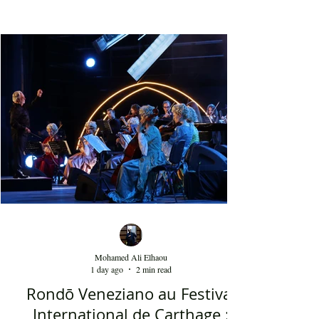
ses tenues de noces, ses robes fouta et blousa, sa
décoration, ses chandelles festives, ses accessoires
de beauté, ainsi que la foule attirée et entraînée par
cette célébration, comprenant notamment les
youyous, les larmes de bonheur et les
applaudissements sincères. "Ya Loumima" réussit,
sans doute, à capturer toute l'ambivalence de ce
moment précieux grâce à une performance vocal
Mohamed Ali Elhaou
1 day ago
2 min read