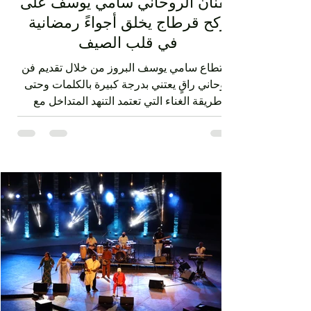
Mohamed Ali Elhaou
4 days ago
2 min read
الفنان الروحاني سامي يوسف على
ركح قرطاج يخلق أجواءً رمضانية
في قلب الصيف
استطاع سامي يوسف البروز من خلال تقديم فن
روحاني راقٍ يعتني بدرجة كبيرة بالكلمات وحتى
طريقة الغناء التي تعتمد التنهد المتداخل مع
ضربات الدف. الفن الصوفي الذي قدمه سامي
يوسف ليس متقوقعاً على الهوية الشرقية بل
يحمل صوتا منفتحا على العالمية من خلال عناصر
الفرقة الذين جاؤوا من مشارب وبلدان مختلفة،
نذكر على سبيل المثال مغنياً من إسبانيا 'إسرا
مورو' وعازفاً من الصين وعازفي قيثار من فرنسا.
وكذلك من خلال النغمات التي تأخذ بعداً وتوزيعاً
غربياً في بعض ردهات العرض وقد أبدع في هذه
النغما