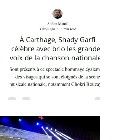
Sofien Manaï
3 days ago
3 min read
À Carthage, Shady Garfi
célèbre avec brio les grandes
voix de la chanson nationale -
Par Sofien Manaï
Sont présents à ce spectacle hommage également
des visages qui se sont éloignés de la scène
musicale nationale, notamment Chokri Bouzayen
et Nourreddine Beji, un plaisir de les retrouver de
nouveau sur scène. Par la suite, c'était autour
d'Asma Ben Ahmed, une voix à la fois puissante
et subliminale. À côté de celle-ci vient Ahmed
Rebaï, un élégant chanteur, présent maintenant