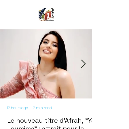
12 hours ago
2 min read
Le nouveau titre d'Afrah, "Ya
Loumima" : attrait pour la