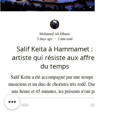
Mohamed Ali Elhaou
5 days ago
2 min read
Salif Keita à Hammamet :
artiste qui résiste aux affres
du temps
Salif Keita a été accompagné par une troupe de
musiciens et un duo de choristes très rodé. Durant
une heure et 45 minutes, les présents n'ont pas
arrêté d'interagir avec les rythmes endiablés et
enflammés de cette musique malienne portant en
elle la force et l'énergie de l'Afrique. La voix de