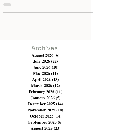
compagnon de route de l'artiste Kamel Ferjani, à savoir
le peintre et le musicien Ouanés Khligène. En réalité, le
nom de cet artiste polyvalent est véritablement inconnu
pour le grand public. Ouanés Khligène est un artiste qui
fut méfiant à l'égard de la presse et évite donc
d'apparaître dans les médias de masse. Il se contente de
ce fait de travailler ses tableaux, ses compositions et ses
arrangements en toute discré
Archives
August 2026
(6)
6 posts
July 2026
(22)
22 posts
June 2026
(10)
10 posts
May 2026
(11)
11 posts
April 2026
(13)
13 posts
March 2026
(12)
12 posts
February 2026
(11)
11 posts
January 2026
(5)
5 posts
December 2025
(14)
14 posts
November 2025
(14)
14 posts