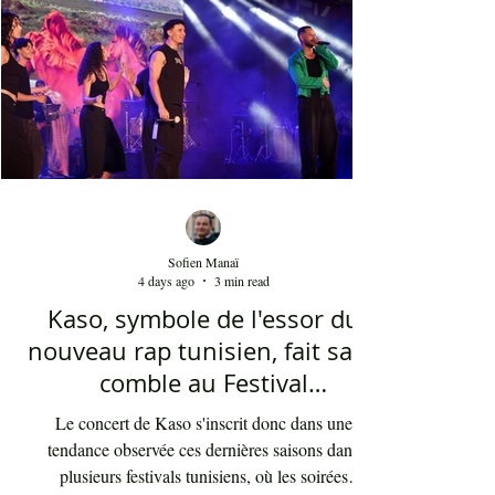
dans l'univers du chant national depuis au moins
cinq ans. Sans oublier la soprano Nesrine
Mahbouli e
Sofien Manaï
4 days ago
3 min read
Kaso, symbole de l'essor du
nouveau rap tunisien, fait salle
comble au Festival
international de Sfax - Par
Le concert de Kaso s'inscrit donc dans une