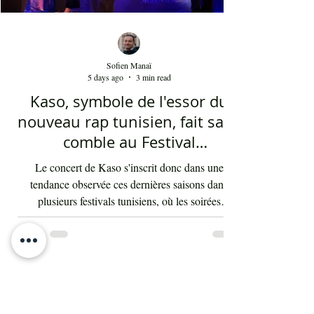
Sofien Manaï
5 days ago
3 min read
Kaso, symbole de l'essor du
nouveau rap tunisien, fait salle
comble au Festival
international de Sfax - Par
Le concert de Kaso s'inscrit donc dans une
Sofien Manaï
tendance observée ces dernières saisons dans
plusieurs festivals tunisiens, où les soirées
consacrées au rap enregistrent régulièrement de
fortes affluences. Cette montée en puissance
témoigne d'une transformation des goûts musicaux
du public et de l'intégration durable du rap au sein