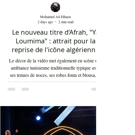
Mohamed Ali Elhaou
2 days ago
2 min read
Le nouveau titre d'Afrah, "Ya
Loumima" : attrait pour la
reprise de l'icône algérienne
Rabah Driassa
Le décor de la vidéo met également en scène une
ambiance tunisienne traditionnelle typique avec
ses tenues de noces, ses robes fouta et blousa, sa
décoration, ses chandelles festives, ses accessoires
de beauté, ainsi que la foule attirée et entraînée par
cette célébration, comprenant notamment les
youyous, les larmes de bonheur et les
applaudissements sincères. "Ya Loumima" réussit,