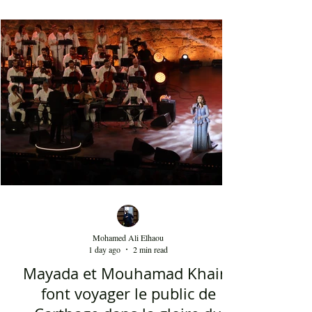
vues sur YouTube et bien d'autres morceaux qui
font la gloire mondiale actuelle de cette bande. La
musique de Dedublüman reflète bel et bien
l'identité turque, trouvant harmonieusement sa
place entre les civilisations orientale et
occidentale. Le son de la clarinette est à l'image
d'un cri d'un loup sur les montagnes. D'ailleurs,
Dédublüm
Mohamed Ali Elhaou
1 day ago
2 min read