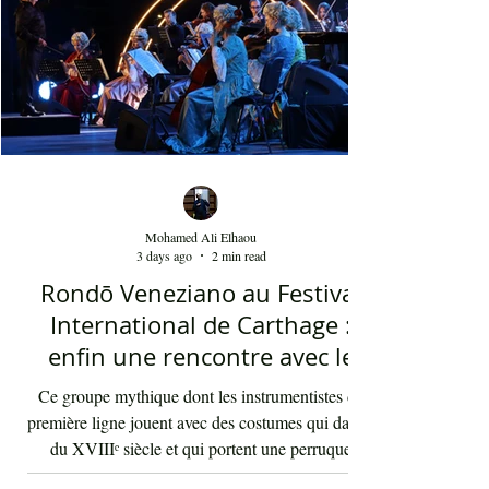
sans doute, à capturer toute l'ambivalence de ce
moment précieux grâce à une performance vocal
Mohamed Ali Elhaou
3 days ago
2 min read
Rondō Veneziano au Festival
International de Carthage :
enfin une rencontre avec le
public tunisien
Ce groupe mythique dont les instrumentistes de