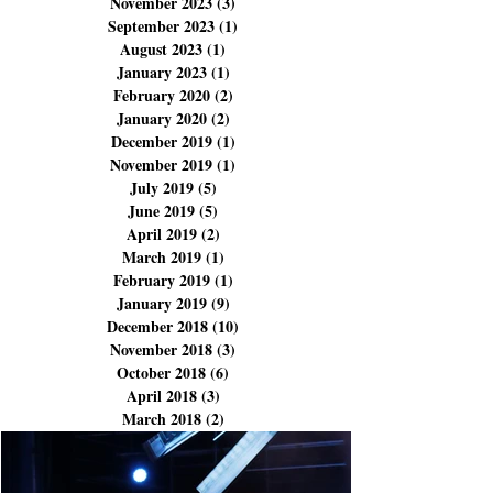
March 2024
(9)
9 posts
February 2024
(3)
3 posts
December 2023
(3)
3 posts
November 2023
(3)
3 posts
September 2023
(1)
1 post
August 2023
(1)
1 post
January 2023
(1)
1 post
February 2020
(2)
2 posts
January 2020
(2)
2 posts
December 2019
(1)
1 post
November 2019
(1)
1 post
July 2019
(5)
5 posts
June 2019
(5)
5 posts
April 2019
(2)
2 posts
March 2019
(1)
1 post
February 2019
(1)
1 post
January 2019
(9)
9 posts
December 2018
(10)
10 posts
November 2018
(3)
3 posts
October 2018
(6)
6 posts
April 2018
(3)
3 posts
March 2018
(2)
2 posts