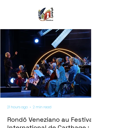
21 hours ago
2 min read
Rondō Veneziano au Festival
International de Carthage :