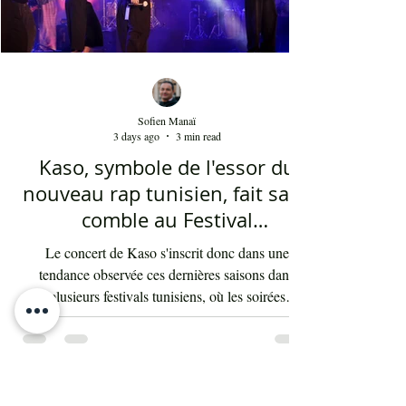
Sofien Manaï
3 days ago
3 min read
Kaso, symbole de l'essor du
nouveau rap tunisien, fait salle
comble au Festival
international de Sfax - Par
Le concert de Kaso s'inscrit donc dans une
Sofien Manaï
tendance observée ces dernières saisons dans
plusieurs festivals tunisiens, où les soirées
consacrées au rap enregistrent régulièrement de
fortes affluences. Cette montée en puissance