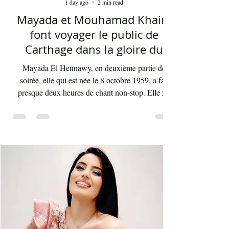
Mohamed Ali Elhaou
1 day ago
2 min read
Mayada et Mouhamad Khairy
font voyager le public de
Carthage dans la gloire du
chant et de la musique arabes
Mayada El Hennawy, en deuxième partie de
d'antan
soirée, elle qui est née le 8 octobre 1959, a fait
presque deux heures de chant non-stop. Elle fut
accompagnée par un orchestre qui contenait les
meilleurs musiciens du pays qui s'exécutaient sous
la baguette de Youssef Belheni. Devant un public
très ravi par sa rencontre jusqu'à une heure du
matin, la diva syrienne a chanté les tubes qui ont
fait sa gloire et qui passent en boucle depuis des
décennies dans les radios de masse dans not