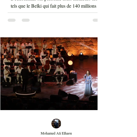
Guidé par le chef du groupe Mustafa Yavuz,
Dedublüman ont performé leurs meilleurs tubes
tels que le Belki qui fait plus de 140 millions de
vues sur YouTube et bien d'autres morceaux qui
font la gloire mondiale actuelle de cette bande. La
musique de Dedublüman reflète bel et bien
l'identité turque, trouvant harmonieusement sa
place entre les civilisations orientale et
occidentale. Le son de la clarinette est à l'image
d'un cri d'un loup sur les montagnes. D'ailleurs,
Dédublüm