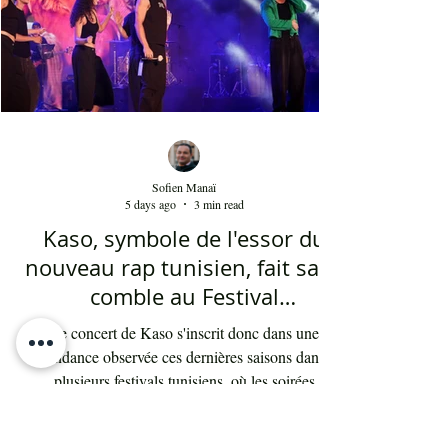
cinq ans. Sans oublier la soprano Nesrine
Mahbouli e
Sofien Manaï
5 days ago
3 min read
Kaso, symbole de l'essor du
nouveau rap tunisien, fait salle
comble au Festival
international de Sfax - Par
Le concert de Kaso s'inscrit donc dans une
Sofien Manaï
tendance observée ces dernières saisons dans
plusieurs festivals tunisiens, où les soirées