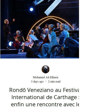
de beauté, ainsi que la foule attirée et entraînée par
cette célébration, comprenant notamment les
youyous, les larmes de bonheur et les
applaudissements sincères. "Ya Loumima" réussit,
sans doute, à capturer toute l'ambivalence de ce
moment précieux grâce à une performance vocal
Mohamed Ali Elhaou
3 days ago
2 min read
Rondō Veneziano au Festival