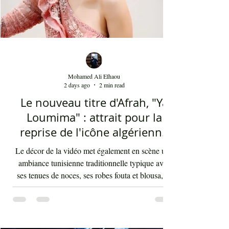
Mohamed Ali Elhaou
2 days ago
2 min read
Le nouveau titre d'Afrah, "Ya
Loumima" : attrait pour la
reprise de l'icône algérienne
Rabah Driassa
Le décor de la vidéo met également en scène une
ambiance tunisienne traditionnelle typique avec
ses tenues de noces, ses robes fouta et blousa, sa
décoration, ses chandelles festives, ses accessoires