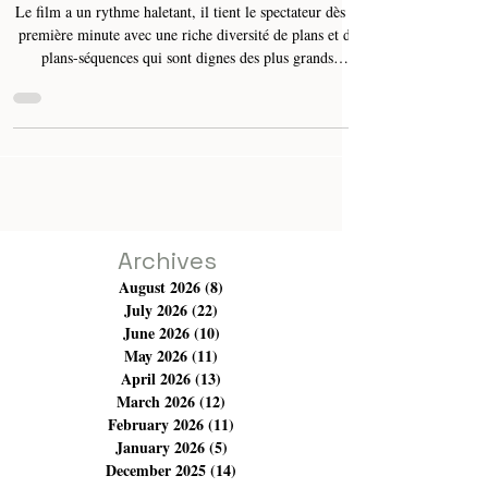
Nahdi : tout simplement un chef-
d’œuvre de cinéma
Le film a un rythme haletant, il tient le spectateur dès la
première minute avec une riche diversité de plans et de
plans-séquences qui sont dignes des plus grands
réalisateurs du monde du 7ᵉ art. Son message : la
compréhension. Aussi, la vie est rarement un long
fleuve tranquille. Mais c'est encore bien plus que cela,
"13 Round" est un pur moment de réflexivité. Il nous
invite à voir la vie dans laquelle nous sommes imbriqués
tous les jours, qui nous emprisonne et brime
Archives
August 2026
(8)
8 posts
July 2026
(22)
22 posts
June 2026
(10)
10 posts
May 2026
(11)
11 posts
April 2026
(13)
13 posts
March 2026
(12)
12 posts