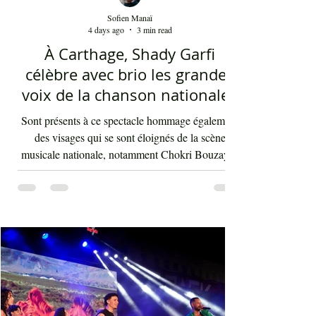
Sofien Manaï
4 days ago
3 min read
À Carthage, Shady Garfi
célèbre avec brio les grandes
voix de la chanson nationale -
Par Sofien Manaï
Sont présents à ce spectacle hommage également
des visages qui se sont éloignés de la scène
musicale nationale, notamment Chokri Bouzayen
et Nourreddine Beji, un plaisir de les retrouver de
nouveau sur scène. Par la suite, c'était autour
d'Asma Ben Ahmed, une voix à la fois puissante
et subliminale. À côté de celle-ci vient Ahmed
Rebaï, un élégant chanteur, présent maintenant
dans l'univers du chant national depuis au moins