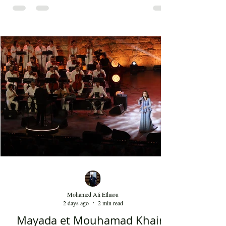
Dedublüman ont performé leurs meilleurs tubes
tels que le Belki qui fait plus de 140 millions de
vues sur YouTube et bien d'autres morceaux qui
font la gloire mondiale actuelle de cette bande. La
musique de Dedublüman reflète bel et bien
l'identité turque, trouvant harmonieusement sa
place entre les civilisations orientale et
occidentale. Le son de la clarinette est à l'image
d'un cri d'un loup sur les montagnes. D'ailleurs,
Dédublüm