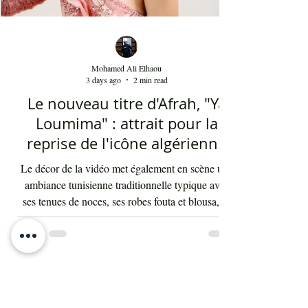
Mohamed Ali Elhaou
3 days ago
2 min read
Le nouveau titre d'Afrah, "Ya
Loumima" : attrait pour la
reprise de l'icône algérienne
Rabah Driassa
Le décor de la vidéo met également en scène une
ambiance tunisienne traditionnelle typique avec
ses tenues de noces, ses robes fouta et blousa, sa
décoration, ses chandelles festives, ses accessoires
de beauté, ainsi que la foule attirée et entraînée par
cette célébration, comprenant notamment les