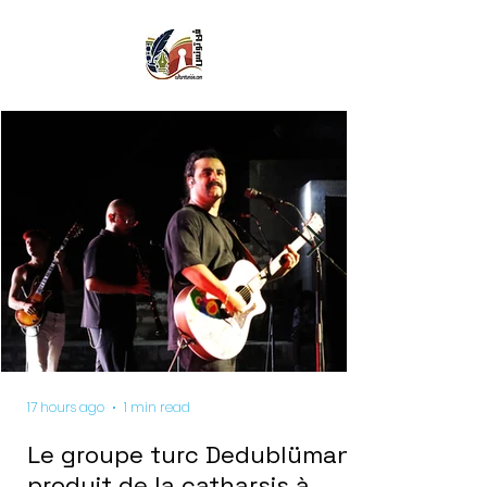
17 hours ago
1 min read
Le groupe turc Dedublüman
produit de la catharsis à