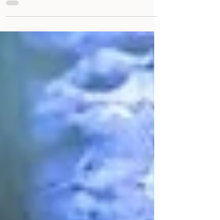
proportion avant l'arrivée du romantisme au début du
18e siècle. L'opéra baroque est né dans le sillage de la
Renaissance européenne, c'est-à-dire aux 16e et 18e
siècles. Esthétiquement, il prend beaucoup au théâtre,
notamment son hyper-expressivité ou sa propension à
confronter de vifs contrastes en dressant le bien d'un
côté et le mal de l'autre. L'opéra baroque a été, en
premier lieu, mis en place grâce, en partie,