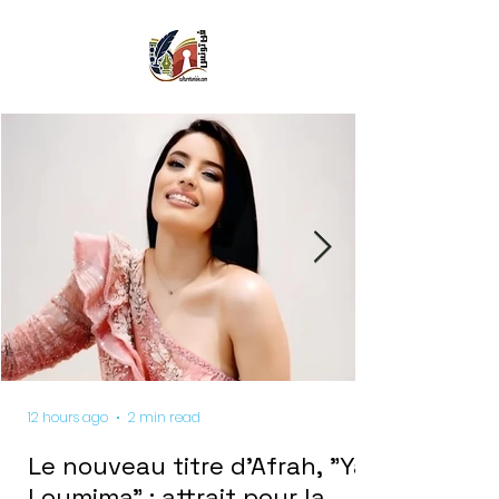
12 hours ago
2 min read
Le nouveau titre d'Afrah, "Ya
Loumima" : attrait pour la