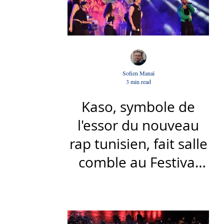
Sofien Manaï
3 min read
Kaso, symbole de
l'essor du nouveau
rap tunisien, fait salle
comble au Festival
international de Sfax
- Par Sofien Manaï