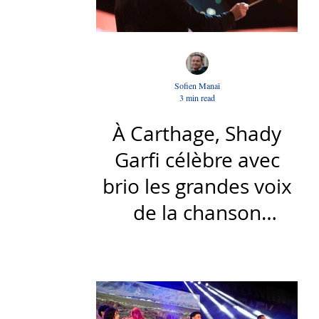
Sofien Manaï
3 min read
À Carthage, Shady
Garfi célèbre avec
brio les grandes voix
de la chanson
nationale - Par Sofien
Manaï