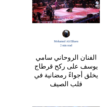
Mohamed Ali Elhaou
2 min read
الفنان الروحاني سامي
يوسف على ركح قرطاج
يخلق أجواءً رمضانية في
قلب الصيف