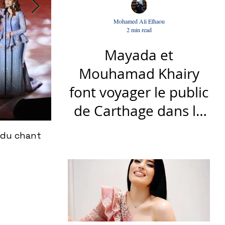
Mohamed Ali Elhaou
2 min read
Mayada et
Mouhamad Khairy
font voyager le public
de Carthage dans la
gloire du chant et de
 du chant
Le nouveau titre d'Afrah, "Ya Loumima" :
la musique arabes
Driassa
d'antan