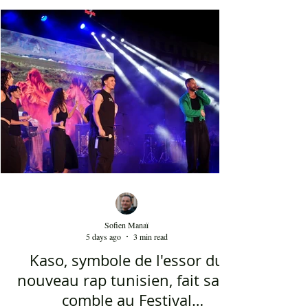
nouveau sur scène. Par la suite, c'était autour
d'Asma Ben Ahmed, une voix à la fois puissante
et subliminale. À côté de celle-ci vient Ahmed
Rebaï, un élégant chanteur, présent maintenant
dans l'univers du chant national depuis au moins
cinq ans. Sans oublier la soprano Nesrine
Mahbouli e
Sofien Manaï
5 days ago
3 min read
Kaso, symbole de l'essor du