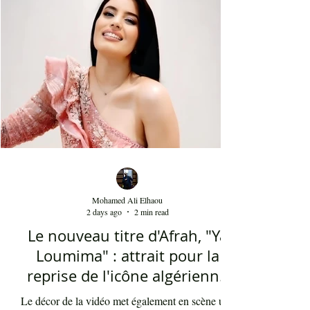
la baguette de Youssef Belheni. Devant un public
très ravi par sa rencontre jusqu'à une heure du
matin, la diva syrienne a chanté les tubes qui ont
fait sa gloire et qui passent en boucle depuis des
décennies dans les radios de masse dans not
Mohamed Ali Elhaou
2 days ago
2 min read
Le nouveau titre d'Afrah, "Ya
Loumima" : attrait pour la