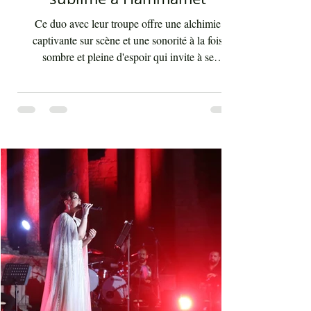
Aïta mon amour : spectacle
sublime à Hammamet
Ce duo avec leur troupe offre une alchimie
captivante sur scène et une sonorité à la fois
sombre et pleine d'espoir qui invite à se
débarrasser des illusions et des utopies que nous
poursuivons tout au long de notre vie. "Aïta" (ou
‘ayta) se traduit par "cri" ou "appel". Ce terme
saisit idéalement le caractère du style criard des
chikhates (ou chikhât, ou cheikhat), artistes et
compagnes, qui jadis relayait les nouvelles
majeures à travers leurs mélodies, voyageant de
village