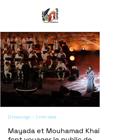
21 hours ago
2 min read
Mayada et Mouhamad Khairy
font voyager le public de