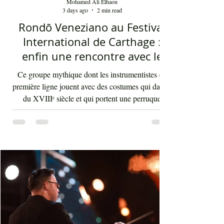
Mohamed Ali Elhaou
3 days ago
2 min read
Rondō Veneziano au Festival
International de Carthage :
enfin une rencontre avec le
public tunisien
Ce groupe mythique dont les instrumentistes de
première ligne jouent avec des costumes qui datent
du XVIIIᵉ siècle et qui portent une perruque
blanche a été présent le 4 août 2026 sur les
planches du festival de Carthage. Dans les
gradins, dans un temps d'été très humide, les
présents sont le plus souvent des quinquagénaires
qui sont venus se rappeler des années 80 et début
90 où la culture italienne dominait le paysage
télévisuel tunisien. Conduit par l'énergique chef