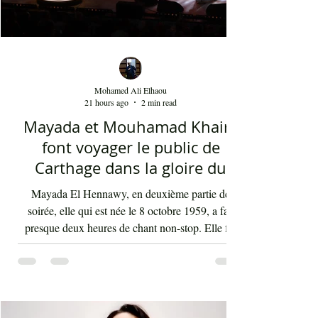
Mohamed Ali Elhaou
21 hours ago
2 min read
Mayada et Mouhamad Khairy
font voyager le public de
Carthage dans la gloire du
chant et de la musique arabes
Mayada El Hennawy, en deuxième partie de
d'antan
soirée, elle qui est née le 8 octobre 1959, a fait
presque deux heures de chant non-stop. Elle fut
accompagnée par un orchestre qui contenait les
meilleurs musiciens du pays qui s'exécutaient sous