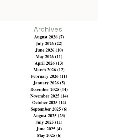
bonne recherche sur l'usage de la lumière à l'écran, il y
a des plans captant la foret, l'aube, les minarets. Aussi, il
y a l'usage des des "beauty shots" ou encore le
placement de la caméra dans des endroits inimaginables.
Archives
August 2026
(7)
7 posts
July 2026
(22)
22 posts
June 2026
(10)
10 posts
May 2026
(11)
11 posts
April 2026
(13)
13 posts
March 2026
(12)
12 posts
February 2026
(11)
11 posts
January 2026
(5)
5 posts
December 2025
(14)
14 posts
November 2025
(14)
14 posts
October 2025
(14)
14 posts
September 2025
(6)
6 posts
August 2025
(23)
23 posts