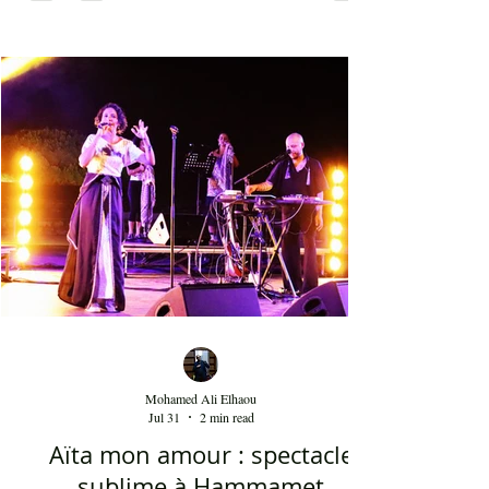
une heure et 45 minutes, les présents n'ont pas
arrêté d'interagir avec les rythmes endiablés et
enflammés de cette musique malienne portant en
elle la force et l'énergie de l'Afrique. La voix de
Salif Keita est d'une vigueur inouïe, ses cris sont
les clameurs de l'homme éternel pour une vie sur
terre bien meilleure. Salif Keita, sur scène, engage
non seulement le cœur de son aud
Mohamed Ali Elhaou
Jul 31
2 min read