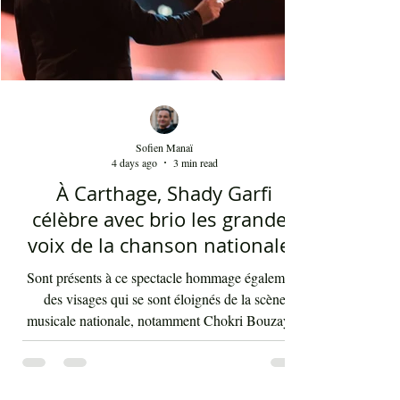
d'orch
Sofien Manaï
4 days ago
3 min read
À Carthage, Shady Garfi
célèbre avec brio les grandes
voix de la chanson nationale -
Par Sofien Manaï
Sont présents à ce spectacle hommage également
des visages qui se sont éloignés de la scène
musicale nationale, notamment Chokri Bouzayen
et Nourreddine Beji, un plaisir de les retrouver de