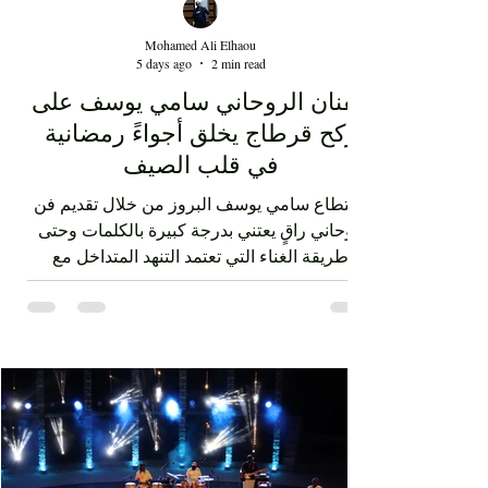
Mohamed Ali Elhaou
5 days ago
2 min read
الفنان الروحاني سامي يوسف على
ركح قرطاج يخلق أجواءً رمضانية
في قلب الصيف
استطاع سامي يوسف البروز من خلال تقديم فن
روحاني راقٍ يعتني بدرجة كبيرة بالكلمات وحتى
طريقة الغناء التي تعتمد التنهد المتداخل مع
ضربات الدف. الفن الصوفي الذي قدمه سامي
يوسف ليس متقوقعاً على الهوية الشرقية بل
يحمل صوتا منفتحا على العالمية من خلال عناصر
الفرقة الذين جاؤوا من مشارب وبلدان مختلفة،
نذكر على سبيل المثال مغنياً من إسبانيا 'إسرا
مورو' وعازفاً من الصين وعازفي قيثار من فرنسا.