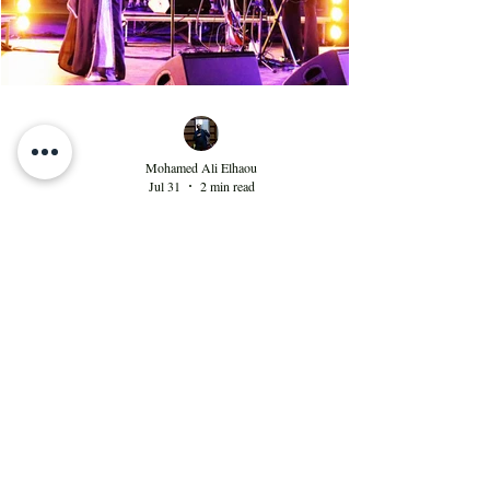
Mohamed Ali Elhaou
Jul 31
2 min read
Aïta mon amour : spectacle
sublime à Hammamet
Ce duo avec leur troupe offre une alchimie
captivante sur scène et une sonorité à la fois
sombre et pleine d'espoir qui invite à se
débarrasser des illusions et des utopies que nous
poursuivons tout au long de notre vie. "Aïta" (ou