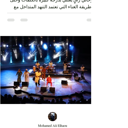
في قلب الصيف
استطاع سامي يوسف البروز من خلال تقديم فن
روحاني راقٍ يعتني بدرجة كبيرة بالكلمات وحتى
طريقة الغناء التي تعتمد التنهد المتداخل مع
ضربات الدف. الفن الصوفي الذي قدمه سامي
يوسف ليس متقوقعاً على الهوية الشرقية بل
يحمل صوتا منفتحا على العالمية من خلال عناصر
الفرقة الذين جاؤوا من مشارب وبلدان مختلفة،
نذكر على سبيل المثال مغنياً من إسبانيا 'إسرا
مورو' وعازفاً من الصين وعازفي قيثار من فرنسا.
وكذلك من خلال النغمات التي تأخذ بعداً وتوزيعاً
غربياً في بعض ردهات العرض وقد أبدع في هذه
النغما