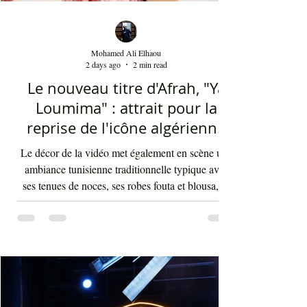
Mohamed Ali Elhaou
2 days ago
2 min read
Le nouveau titre d'Afrah, "Ya
Loumima" : attrait pour la
reprise de l'icône algérienne
Rabah Driassa
Le décor de la vidéo met également en scène une
ambiance tunisienne traditionnelle typique avec
ses tenues de noces, ses robes fouta et blousa, sa
décoration, ses chandelles festives, ses accessoires
de beauté, ainsi que la foule attirée et entraînée par
cette célébration, comprenant notamment les
youyous, les larmes de bonheur et les