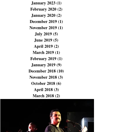
November 2023
(3)
3 posts
September 2023
(1)
1 post
August 2023
(1)
1 post
January 2023
(1)
1 post
February 2020
(2)
2 posts
January 2020
(2)
2 posts
December 2019
(1)
1 post
November 2019
(1)
1 post
July 2019
(5)
5 posts
June 2019
(5)
5 posts
April 2019
(2)
2 posts
March 2019
(1)
1 post
February 2019
(1)
1 post
January 2019
(9)
9 posts
December 2018
(10)
10 posts
November 2018
(3)
3 posts
October 2018
(6)
6 posts
April 2018
(3)
3 posts
March 2018
(2)
2 posts