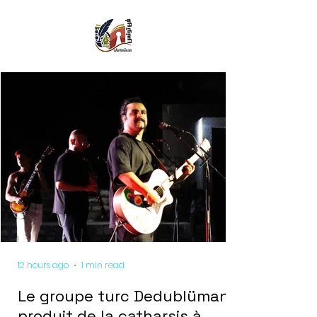
12 hours ago
1 min read
Le groupe turc Dedublüman
produit de la catharsis à