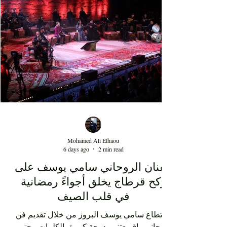
témoigne d'une transformation des goûts musicaux
du public et de l'intégration durable du rap au sein
de la scène artistique nationale, depuis maintenant
au moins 15 ans. Au-delà de la performance de
l'artiste Kaso, cette soirée au Théâtre d'été de Sidi
Mohamed Ali Elhaou
6 days ago
2 min read
الفنان الروحاني سامي يوسف على
ركح قرطاج يخلق أجواءً رمضانية