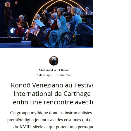
applaudissements sincères. "Ya Loumima" réussit,
sans doute, à capturer toute l'ambivalence de ce
moment précieux grâce à une performance vocal
Mohamed Ali Elhaou
3 days ago
2 min read
Rondō Veneziano au Festival
International de Carthage :
enfin une rencontre avec le
public tunisien