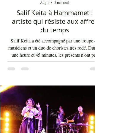
Mohamed Ali Elhaou
Aug 1
2 min read
Salif Keita à Hammamet :
artiste qui résiste aux affres
du temps
Salif Keita a été accompagné par une troupe de
musiciens et un duo de choristes très rodé. Durant
une heure et 45 minutes, les présents n'ont pas
arrêté d'interagir avec les rythmes endiablés et
enflammés de cette musique malienne portant en
elle la force et l'énergie de l'Afrique. La voix de
Salif Keita est d'une vigueur inouïe, ses cris sont
les clameurs de l'homme éternel pour une vie sur
terre bien meilleure. Salif Keita, sur scène, engage
non seulement le cœur de son aud