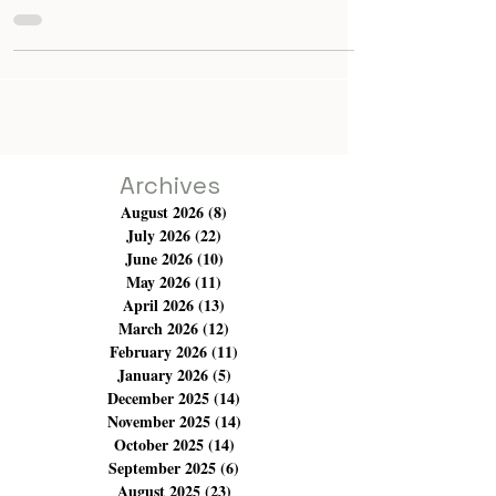
I love the Maghreb; I am very fascinated by it, and
often this land calls to me, whether for work or
holidays. I truly feel that I have a special connection
with North Africa. Through the festivals, I also came
into contact with their cinematic and theatrical reality
and background. I must say that I think there is a lot of
creativity and willingness to give a voice to many
themes and subjects. Therefore, I particularly feel a
deep passion for artistic expression in this part
Archives
August 2026
(8)
8 posts
July 2026
(22)
22 posts
June 2026
(10)
10 posts
May 2026
(11)
11 posts
April 2026
(13)
13 posts
March 2026
(12)
12 posts
February 2026
(11)
11 posts
January 2026
(5)
5 posts
December 2025
(14)
14 posts