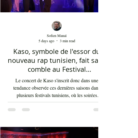
Sofien Manaï
5 days ago
3 min read
Kaso, symbole de l'essor du
nouveau rap tunisien, fait salle
comble au Festival
international de Sfax - Par
Le concert de Kaso s'inscrit donc dans une
Sofien Manaï
tendance observée ces dernières saisons dans
plusieurs festivals tunisiens, où les soirées
consacrées au rap enregistrent régulièrement de
fortes affluences. Cette montée en puissance