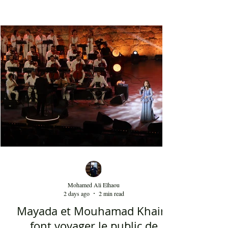
tels que le Belki qui fait plus de 140 millions de
vues sur YouTube et bien d'autres morceaux qui
font la gloire mondiale actuelle de cette bande. La
musique de Dedublüman reflète bel et bien
l'identité turque, trouvant harmonieusement sa
place entre les civilisations orientale et
occidentale. Le son de la clarinette est à l'image
d'un cri d'un loup sur les montagnes. D'ailleurs,
Dédublüm
Mohamed Ali Elhaou