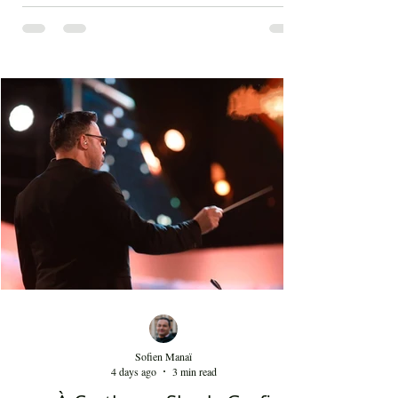
Ce groupe mythique dont les instrumentistes de
première ligne jouent avec des costumes qui datent
du XVIIIᵉ siècle et qui portent une perruque
blanche a été présent le 4 août 2026 sur les
planches du festival de Carthage. Dans les
gradins, dans un temps d'été très humide, les
présents sont le plus souvent des quinquagénaires
qui sont venus se rappeler des années 80 et début
90 où la culture italienne dominait le paysage
télévisuel tunisien. Conduit par l'énergique chef
d'orch