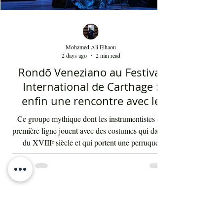
Mohamed Ali Elhaou
2 days ago
2 min read
Rondō Veneziano au Festival
International de Carthage :
enfin une rencontre avec le
public tunisien
Ce groupe mythique dont les instrumentistes de
première ligne jouent avec des costumes qui datent
du XVIIIᵉ siècle et qui portent une perruque
blanche a été présent le 4 août 2026 sur les
planches du festival de Carthage. Dans les
gradins, dans un temps d'été très humide, les
présents sont le plus souvent des quinquagénaires