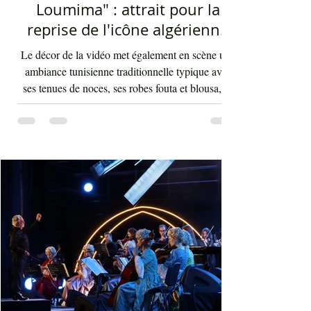
1 day ago
2 min read
Le nouveau titre d'Afrah, "Ya
Loumima" : attrait pour la
reprise de l'icône algérienne
Rabah Driassa
Le décor de la vidéo met également en scène une
ambiance tunisienne traditionnelle typique avec
ses tenues de noces, ses robes fouta et blousa, sa
décoration, ses chandelles festives, ses accessoires
de beauté, ainsi que la foule attirée et entraînée par
cette célébration, comprenant notamment les
youyous, les larmes de bonheur et les
applaudissements sincères. "Ya Loumima" réussit,
sans doute, à capturer toute l'ambivalence de ce
moment précieux grâce à une performance vocal