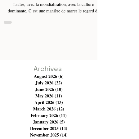
faire des cadeaux
En substance 'Papa Noël', c'est, de fait, un dialogue avec
l'autre, avec la mondialisation, avec la culture
dominante. C’est une manière de narrer le regard de
l'autre sur notre manière d’exister, nos interprétations du
monde ainsi que ses incohérences et ses trébuchements.
Ainsi, le Père Noël principal personnage de cette fable
semble se perdre complètement : par où va-t-il rentrer
pour offrir un cadeau à la famille de ce pays et en
particulier à ses enfants ? Ses mauvaises
Archives
August 2026
(6)
6 posts
July 2026
(22)
22 posts
June 2026
(10)
10 posts
May 2026
(11)
11 posts
April 2026
(13)
13 posts
March 2026
(12)
12 posts
February 2026
(11)
11 posts