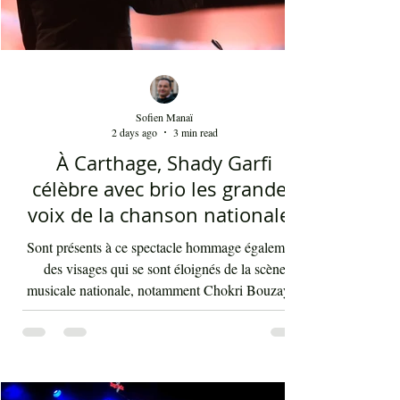
Sofien Manaï
2 days ago
3 min read
À Carthage, Shady Garfi
célèbre avec brio les grandes
voix de la chanson nationale -
Par Sofien Manaï
Sont présents à ce spectacle hommage également
des visages qui se sont éloignés de la scène
musicale nationale, notamment Chokri Bouzayen
et Nourreddine Beji, un plaisir de les retrouver de
nouveau sur scène. Par la suite, c'était autour