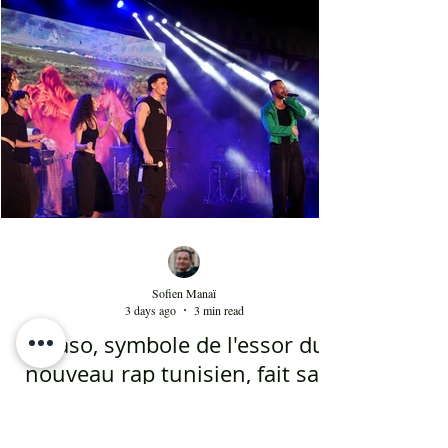
d'Asma Ben Ahmed, une voix à la fois puissante
et subliminale. À côté de celle-ci vient Ahmed
Rebaï, un élégant chanteur, présent maintenant
dans l'univers du chant national depuis au moins
cinq ans. Sans oublier la soprano Nesrine
Mahbouli e
Sofien Manaï
3 days ago
3 min read
Kaso, symbole de l'essor du
nouveau rap tunisien, fait salle