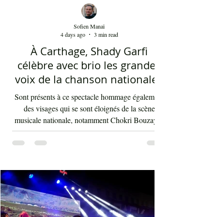
Sofien Manaï
4 days ago
3 min read
À Carthage, Shady Garfi
célèbre avec brio les grandes
voix de la chanson nationale -
Par Sofien Manaï
Sont présents à ce spectacle hommage également
des visages qui se sont éloignés de la scène
musicale nationale, notamment Chokri Bouzayen
et Nourreddine Beji, un plaisir de les retrouver de
nouveau sur scène. Par la suite, c'était autour
d'Asma Ben Ahmed, une voix à la fois puissante
et subliminale. À côté de celle-ci vient Ahmed
Rebaï, un élégant chanteur, présent maintenant