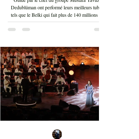
Hammamet
Guidé par le chef du groupe Mustafa Yavuz,
Dedublüman ont performé leurs meilleurs tubes
tels que le Belki qui fait plus de 140 millions de
vues sur YouTube et bien d'autres morceaux qui
font la gloire mondiale actuelle de cette bande. La
musique de Dedublüman reflète bel et bien
l'identité turque, trouvant harmonieusement sa
place entre les civilisations orientale et
occidentale. Le son de la clarinette est à l'image
d'un cri d'un loup sur les montagnes. D'ailleurs,
Dédublüm