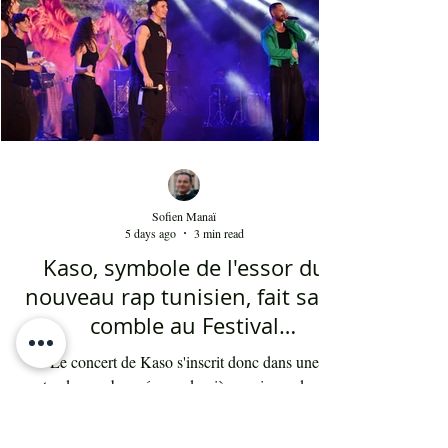
dans l'univers du chant national depuis au moins
cinq ans. Sans oublier la soprano Nesrine
Mahbouli e
Sofien Manaï
5 days ago
3 min read
Kaso, symbole de l'essor du
nouveau rap tunisien, fait salle
comble au Festival
international de Sfax - Par
Le concert de Kaso s'inscrit donc dans une
Sofien Manaï