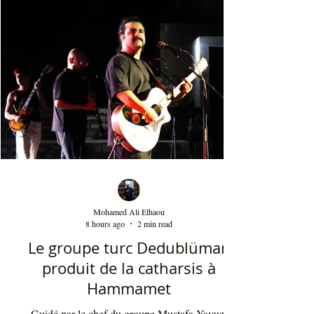
April 2018
(3)
3 posts
March 2018
(2)
2 posts
Mohamed Ali Elhaou
8 hours ago
2 min read
Le groupe turc Dedublüman
produit de la catharsis à