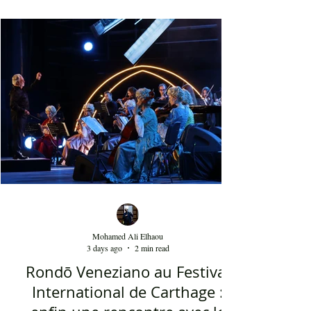
décoration, ses chandelles festives, ses accessoires
de beauté, ainsi que la foule attirée et entraînée par
cette célébration, comprenant notamment les
youyous, les larmes de bonheur et les
applaudissements sincères. "Ya Loumima" réussit,
sans doute, à capturer toute l'ambivalence de ce
moment précieux grâce à une performance vocal
Mohamed Ali Elhaou
3 days ago
2 min read