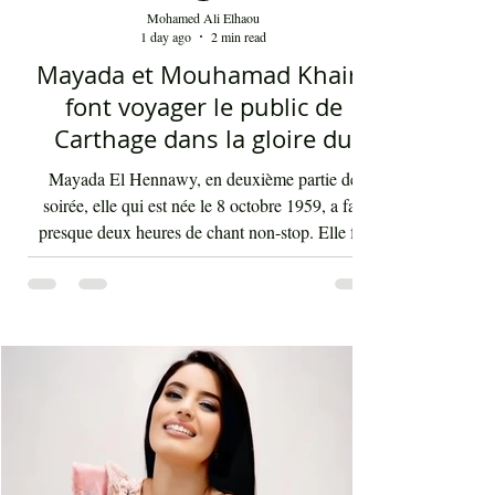
Mohamed Ali Elhaou
1 day ago
2 min read
Mayada et Mouhamad Khairy
font voyager le public de
Carthage dans la gloire du
chant et de la musique arabes
Mayada El Hennawy, en deuxième partie de
d'antan
soirée, elle qui est née le 8 octobre 1959, a fait
presque deux heures de chant non-stop. Elle fut
accompagnée par un orchestre qui contenait les
meilleurs musiciens du pays qui s'exécutaient sous
la baguette de Youssef Belheni. Devant un public
très ravi par sa rencontre jusqu'à une heure du
matin, la diva syrienne a chanté les tubes qui ont
fait sa gloire et qui passent en boucle depuis des
décennies dans les radios de masse dans not