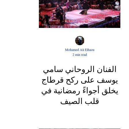
Mohamed Ali Elhaou
2 min read
الفنان الروحاني سامي
يوسف على ركح قرطاج
يخلق أجواءً رمضانية في
قلب الصيف