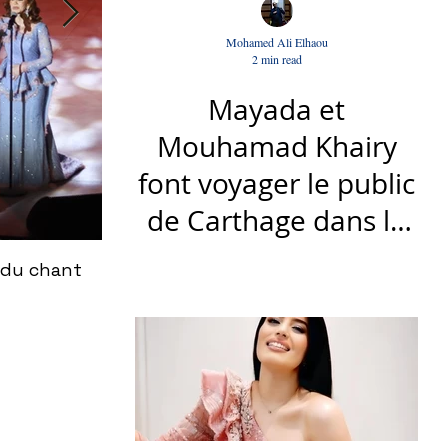
Mohamed Ali Elhaou
2 min read
Mayada et
Mouhamad Khairy
font voyager le public
de Carthage dans la
gloire du chant et de
 du chant
Le nouveau titre d'Afrah, "Ya Loumima" :
la musique arabes
Driassa
d'antan