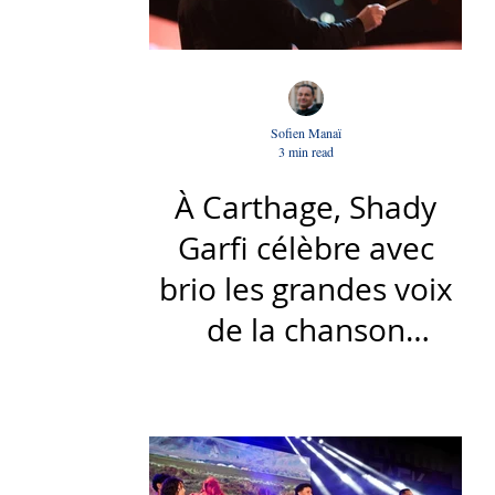
Sofien Manaï
3 min read
À Carthage, Shady
Garfi célèbre avec
brio les grandes voix
de la chanson
nationale - Par Sofien
Manaï