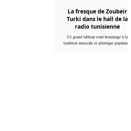
La fresque de Zoubeir
Turki dans le hall de la
radio tunisienne
Ce grand tableau rend hommage à la
tradition musicale et artistique populaire
L’œuvre est peinte entre l'année 1962 et
1963 et contient certains détails qui
restituent la culture locale de la ville de
Tunis et ses fameux cafés artistiques appel
"cafés chantants" ou cafichanta en dialecta
Ces espaces où théière, zazoua (une petit
casserole beaucoup plus haute que la
casserole et fine munie d’un long manche
symbole du café turc et de son avènemen
sur ce territoire à p