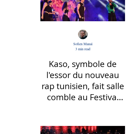
Sofien Manaï
3 min read
Kaso, symbole de
l'essor du nouveau
rap tunisien, fait salle
comble au Festival
international de Sfax
- Par Sofien Manaï