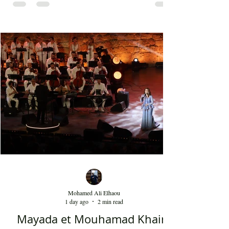
Dedublüman ont performé leurs meilleurs tubes
tels que le Belki qui fait plus de 140 millions de
vues sur YouTube et bien d'autres morceaux qui
font la gloire mondiale actuelle de cette bande. La
musique de Dedublüman reflète bel et bien
l'identité turque, trouvant harmonieusement sa
place entre les civilisations orientale et
occidentale. Le son de la clarinette est à l'image
d'un cri d'un loup sur les montagnes. D'ailleurs,
Dédublüm
Mohamed Ali Elhaou