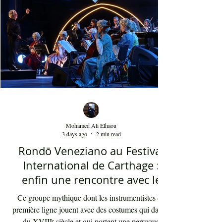
youyous, les larmes de bonheur et les
applaudissements sincères. "Ya Loumima" réussit,
sans doute, à capturer toute l'ambivalence de ce
moment précieux grâce à une performance vocal
Mohamed Ali Elhaou
3 days ago
2 min read
Rondō Veneziano au Festival
International de Carthage :
enfin une rencontre avec le