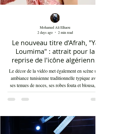
Mohamed Ali Elhaou
2 days ago
2 min read
Le nouveau titre d'Afrah, "Ya
Loumima" : attrait pour la
reprise de l'icône algérienne
Rabah Driassa
Le décor de la vidéo met également en scène une
ambiance tunisienne traditionnelle typique avec
ses tenues de noces, ses robes fouta et blousa, sa
décoration, ses chandelles festives, ses accessoires
de beauté, ainsi que la foule attirée et entraînée par
cette célébration, comprenant notamment les