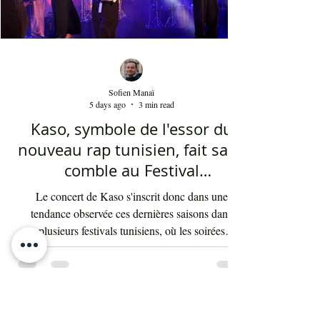
Sofien Manaï
5 days ago
3 min read
Kaso, symbole de l'essor du
nouveau rap tunisien, fait salle
comble au Festival
international de Sfax - Par
Le concert de Kaso s'inscrit donc dans une
Sofien Manaï
tendance observée ces dernières saisons dans
plusieurs festivals tunisiens, où les soirées
consacrées au rap enregistrent régulièrement de
fortes affluences. Cette montée en puissance