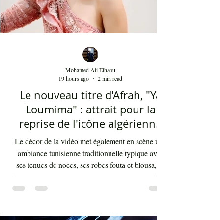
Mohamed Ali Elhaou
19 hours ago
2 min read
Le nouveau titre d'Afrah, "Ya
Loumima" : attrait pour la
reprise de l'icône algérienne
Rabah Driassa
Le décor de la vidéo met également en scène une
ambiance tunisienne traditionnelle typique avec
ses tenues de noces, ses robes fouta et blousa, sa
décoration, ses chandelles festives, ses accessoires
de beauté, ainsi que la foule attirée et entraînée par