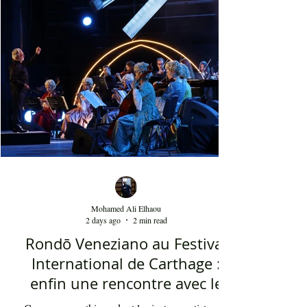
cette célébration, comprenant notamment les
youyous, les larmes de bonheur et les
applaudissements sincères. "Ya Loumima" réussit,
sans doute, à capturer toute l'ambivalence de ce
moment précieux grâce à une performance vocal
Mohamed Ali Elhaou
2 days ago
2 min read
Rondō Veneziano au Festival
International de Carthage :