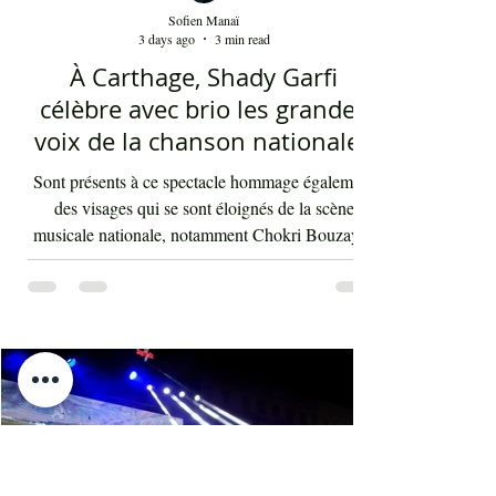
Sofien Manaï
3 days ago
3 min read
À Carthage, Shady Garfi
célèbre avec brio les grandes
voix de la chanson nationale -
Par Sofien Manaï
Sont présents à ce spectacle hommage également
des visages qui se sont éloignés de la scène
musicale nationale, notamment Chokri Bouzayen
et Nourreddine Beji, un plaisir de les retrouver de
nouveau sur scène. Par la suite, c'était autour
d'Asma Ben Ahmed, une voix à la fois puissante
et subliminale. À côté de celle-ci vient Ahmed
Rebaï, un élégant chanteur, présent maintenant
dans l'univers du chant national depuis au moins
cinq ans. Sans oublier la soprano Nesrine