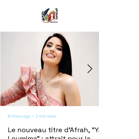
19 hours ago
2 min read
Le nouveau titre d'Afrah, "Ya
Loumima" : attrait pour la