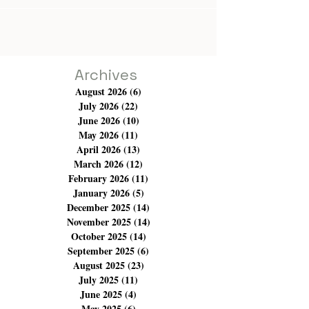
réciproque et de sa difficulté, de l'innocence, mais aussi
du refus et de l'arrogance. Son univers est féerique,
subliminal et envoûtant. Dans cette perspective, les
animaux portent une identité et une personnalité au
même titre que les humains.
Archives
August 2026
(6)
6 posts
July 2026
(22)
22 posts
June 2026
(10)
10 posts
May 2026
(11)
11 posts
April 2026
(13)
13 posts
March 2026
(12)
12 posts
February 2026
(11)
11 posts
January 2026
(5)
5 posts
December 2025
(14)
14 posts
November 2025
(14)
14 posts
October 2025
(14)
14 posts
September 2025
(6)
6 posts
August 2025
(23)
23 posts