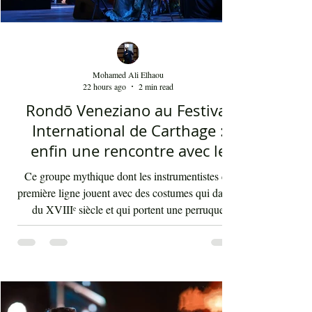
Mohamed Ali Elhaou
22 hours ago
2 min read
Rondō Veneziano au Festival
International de Carthage :
enfin une rencontre avec le
public tunisien
Ce groupe mythique dont les instrumentistes de
première ligne jouent avec des costumes qui datent
du XVIIIᵉ siècle et qui portent une perruque
blanche a été présent le 4 août 2026 sur les
planches du festival de Carthage. Dans les
gradins, dans un temps d'été très humide, les