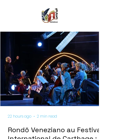
22 hours ago
2 min read
Rondō Veneziano au Festival
International de Carthage :