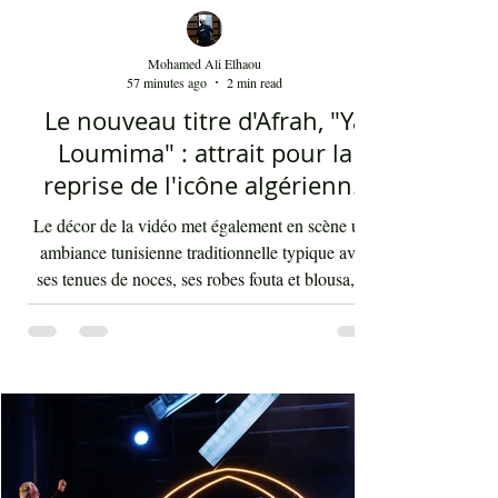
Mohamed Ali Elhaou
57 minutes ago
2 min read
Le nouveau titre d'Afrah, "Ya
Loumima" : attrait pour la
reprise de l'icône algérienne
Rabah Driassa
Le décor de la vidéo met également en scène une
ambiance tunisienne traditionnelle typique avec
ses tenues de noces, ses robes fouta et blousa, sa
décoration, ses chandelles festives, ses accessoires
de beauté, ainsi que la foule attirée et entraînée par
cette célébration, comprenant notamment les
youyous, les larmes de bonheur et les
applaudissements sincères. "Ya Loumima" réussit,