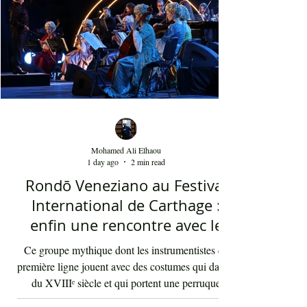
sans doute, à capturer toute l'ambivalence de ce
moment précieux grâce à une performance vocal
Mohamed Ali Elhaou
1 day ago
2 min read
Rondō Veneziano au Festival
International de Carthage :
enfin une rencontre avec le
public tunisien
Ce groupe mythique dont les instrumentistes de