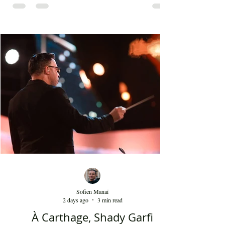
première ligne jouent avec des costumes qui datent
du XVIIIᵉ siècle et qui portent une perruque
blanche a été présent le 4 août 2026 sur les
planches du festival de Carthage. Dans les
gradins, dans un temps d'été très humide, les
présents sont le plus souvent des quinquagénaires
qui sont venus se rappeler des années 80 et début
90 où la culture italienne dominait le paysage
télévisuel tunisien. Conduit par l'énergique chef
d'orch
Sofien Manaï