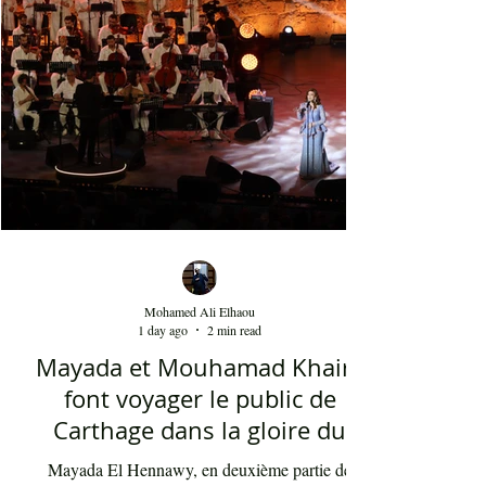
musique de Dedublüman reflète bel et bien
l'identité turque, trouvant harmonieusement sa
place entre les civilisations orientale et
occidentale. Le son de la clarinette est à l'image
d'un cri d'un loup sur les montagnes. D'ailleurs,
Dédublüm
Mohamed Ali Elhaou
1 day ago
2 min read
Mayada et Mouhamad Khairy
font voyager le public de