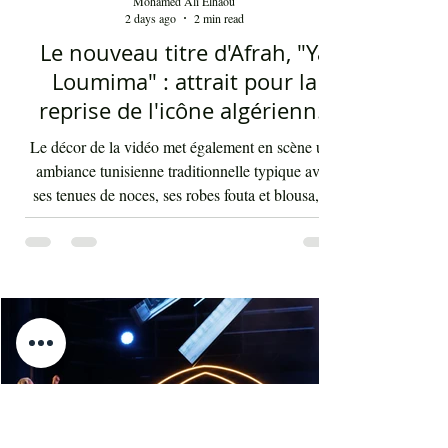
Mohamed Ali Elhaou
2 days ago
2 min read
Le nouveau titre d'Afrah, "Ya
Loumima" : attrait pour la
reprise de l'icône algérienne
Rabah Driassa
Le décor de la vidéo met également en scène une
ambiance tunisienne traditionnelle typique avec
ses tenues de noces, ses robes fouta et blousa, sa
décoration, ses chandelles festives, ses accessoires
de beauté, ainsi que la foule attirée et entraînée par
cette célébration, comprenant notamment les
youyous, les larmes de bonheur et les
applaudissements sincères. "Ya Loumima" réussit,
sans doute, à capturer toute l'ambivalence de ce
moment précieux grâce à une performance vocal