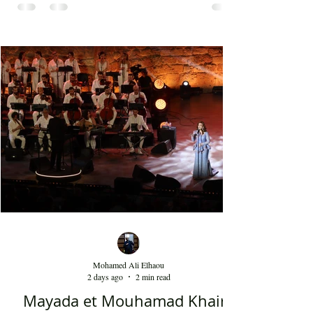
Dedublüman ont performé leurs meilleurs tubes
tels que le Belki qui fait plus de 140 millions de
vues sur YouTube et bien d'autres morceaux qui
font la gloire mondiale actuelle de cette bande. La
musique de Dedublüman reflète bel et bien
l'identité turque, trouvant harmonieusement sa
place entre les civilisations orientale et
occidentale. Le son de la clarinette est à l'image
d'un cri d'un loup sur les montagnes. D'ailleurs,
Dédublüm