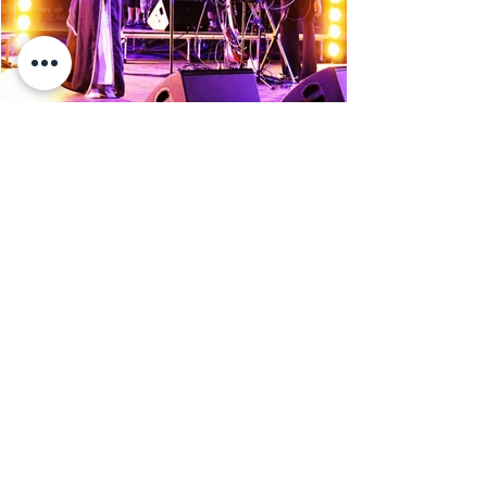
Mohamed Ali Elhaou
Jul 31
2 min read
Aïta mon amour : spectacle
sublime à Hammamet
Ce duo avec leur troupe offre une alchimie
captivante sur scène et une sonorité à la fois
sombre et pleine d'espoir qui invite à se
débarrasser des illusions et des utopies que nous