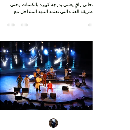
ركح قرطاج يخلق أجواءً رمضانية
في قلب الصيف
استطاع سامي يوسف البروز من خلال تقديم فن
روحاني راقٍ يعتني بدرجة كبيرة بالكلمات وحتى
طريقة الغناء التي تعتمد التنهد المتداخل مع
ضربات الدف. الفن الصوفي الذي قدمه سامي
يوسف ليس متقوقعاً على الهوية الشرقية بل
يحمل صوتا منفتحا على العالمية من خلال عناصر
الفرقة الذين جاؤوا من مشارب وبلدان مختلفة،
نذكر على سبيل المثال مغنياً من إسبانيا 'إسرا
مورو' وعازفاً من الصين وعازفي قيثار من فرنسا.
وكذلك من خلال النغمات التي تأخذ بعداً وتوزيعاً
غربياً في بعض ردهات العرض وقد أبدع في هذه
النغما