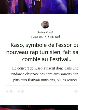
Sofien Manaï
6 days ago
3 min read
Kaso, symbole de l'essor du
nouveau rap tunisien, fait salle
comble au Festival
international de Sfax - Par
Le concert de Kaso s'inscrit donc dans une
Sofien Manaï
tendance observée ces dernières saisons dans
plusieurs festivals tunisiens, où les soirées
consacrées au rap enregistrent régulièrement de