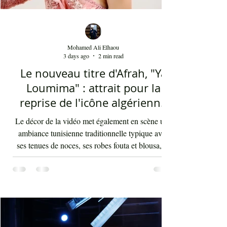
Mohamed Ali Elhaou
3 days ago
2 min read
Le nouveau titre d'Afrah, "Ya
Loumima" : attrait pour la
reprise de l'icône algérienne
Rabah Driassa
Le décor de la vidéo met également en scène une
ambiance tunisienne traditionnelle typique avec
ses tenues de noces, ses robes fouta et blousa, sa
décoration, ses chandelles festives, ses accessoires
de beauté, ainsi que la foule attirée et entraînée par
cette célébration, comprenant notamment les