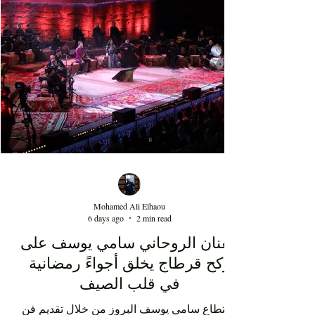
fortes affluences. Cette montée en puissance
témoigne d'une transformation des goûts musicaux
du public et de l'intégration durable du rap au sein
de la scène artistique nationale, depuis maintenant
au moins 15 ans. Au-delà de la performance de
l'artiste Kaso, cette soirée au Théâtre d'été de Sidi
Mohamed Ali Elhaou
6 days ago
2 min read
الفنان الروحاني سامي يوسف على