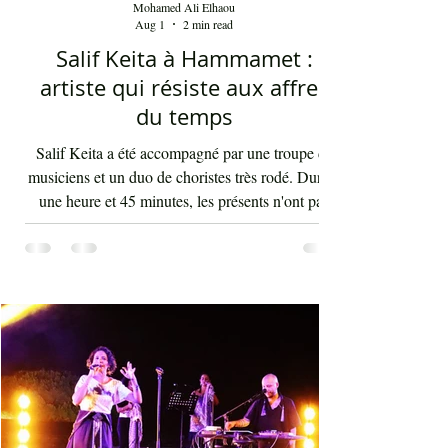
Mohamed Ali Elhaou
Aug 1
2 min read
Salif Keita à Hammamet :
artiste qui résiste aux affres
du temps
Salif Keita a été accompagné par une troupe de
musiciens et un duo de choristes très rodé. Durant
une heure et 45 minutes, les présents n'ont pas
arrêté d'interagir avec les rythmes endiablés et
enflammés de cette musique malienne portant en
elle la force et l'énergie de l'Afrique. La voix de
Salif Keita est d'une vigueur inouïe, ses cris sont
les clameurs de l'homme éternel pour une vie sur
terre bien meilleure. Salif Keita, sur scène, engage
non seulement le cœur de son aud