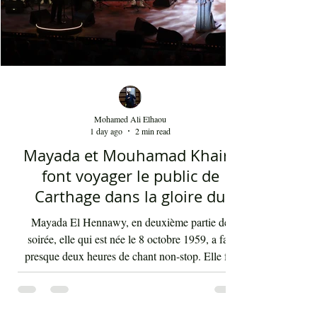
Dédublüm
Mohamed Ali Elhaou
1 day ago
2 min read
Mayada et Mouhamad Khairy
font voyager le public de
Carthage dans la gloire du
chant et de la musique arabes
Mayada El Hennawy, en deuxième partie de
d'antan
soirée, elle qui est née le 8 octobre 1959, a fait
presque deux heures de chant non-stop. Elle fut