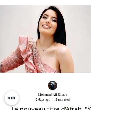
accompagnée par un orchestre qui contenait les
meilleurs musiciens du pays qui s'exécutaient sous
la baguette de Youssef Belheni. Devant un public
très ravi par sa rencontre jusqu'à une heure du
matin, la diva syrienne a chanté les tubes qui ont
fait sa gloire et qui passent en boucle depuis des
décennies dans les radios de masse dans not
Mohamed Ali Elhaou
2 days ago
2 min read
Le nouveau titre d'Afrah, "Ya