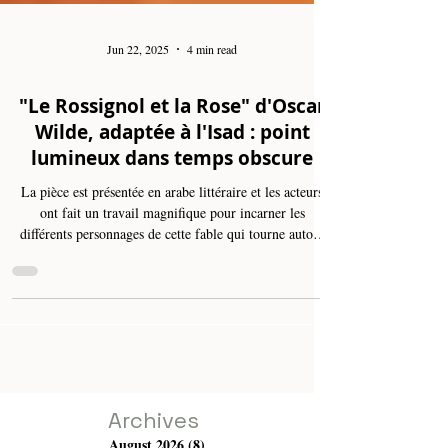
Jun 22, 2025
4 min read
"Le Rossignol et la Rose" d'Oscar
Wilde, adaptée à l'Isad : point
lumineux dans temps obscure
La pièce est présentée en arabe littéraire et les acteurs
ont fait un travail magnifique pour incarner les
différents personnages de cette fable qui tourne autour
de l'amour, du choix, du libre-arbitre, de l'amour
réciproque et de sa difficulté, de l'innocence, mais aussi
du refus et de l'arrogance. Son univers est féerique,
subliminal et envoûtant. Dans cette perspective, les
animaux portent une identité et une personnalité au
même titre que les humains.