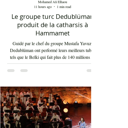
Mohamed Ali Elhaou
11 hours ago
1 min read
Le groupe turc Dedublüman
produit de la catharsis à
Hammamet
Guidé par le chef du groupe Mustafa Yavuz,
Dedublüman ont performé leurs meilleurs tubes
tels que le Belki qui fait plus de 140 millions de
vues sur YouTube et bien d'autres morceaux qui
font la gloire mondiale actuelle de cette bande. La
musique de Dedublüman reflète bel et bien
l'identité turque, trouvant harmonieusement sa
place entre les civilisations orientale et
occidentale. Le son de la clarinette est à l'image
d'un cri d'un loup sur les montagnes. D'ailleurs,