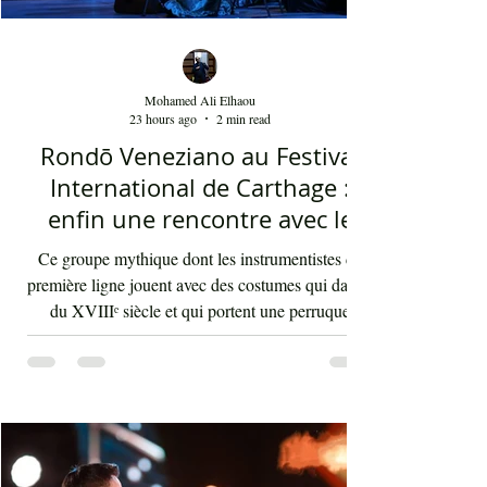
Mohamed Ali Elhaou
23 hours ago
2 min read
Rondō Veneziano au Festival
International de Carthage :
enfin une rencontre avec le
public tunisien
Ce groupe mythique dont les instrumentistes de
première ligne jouent avec des costumes qui datent
du XVIIIᵉ siècle et qui portent une perruque
blanche a été présent le 4 août 2026 sur les
planches du festival de Carthage. Dans les
gradins, dans un temps d'été très humide, les