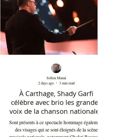
présents sont le plus souvent des quinquagénaires
qui sont venus se rappeler des années 80 et début
90 où la culture italienne dominait le paysage
télévisuel tunisien. Conduit par l'énergique chef
d'orch
Sofien Manaï
2 days ago
3 min read
À Carthage, Shady Garfi
célèbre avec brio les grandes
voix de la chanson nationale -