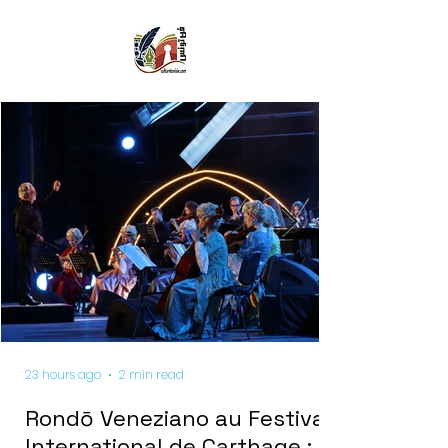
23 hours ago
2 min read
Rondō Veneziano au Festival
International de Carthage :