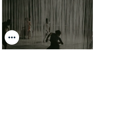
"Labes" de Selim Ben Safia :
énergie au rythme de la cause
palestinienne
Jul 21