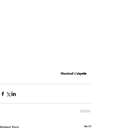
Khouloud L'alayette
See All
Related Posts