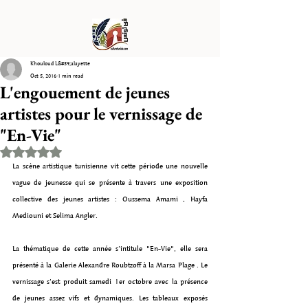
Khouloud L&#39;alayette
Oct 5, 2016
1 min read
L'engouement de jeunes
artistes pour le vernissage de
"En-Vie"
Rated NaN out of 5 stars.
La scène artistique tunisienne vit cette période une nouvelle 
vague de jeunesse qui se présente à travers une exposition 
collective des jeunes artistes : Oussema Amami , Hayfa 
Mediouni et Selima Angler. 
La thématique de cette année s'intitule "En-Vie", elle sera 
présenté à la Galerie Alexandre Roubtzoff à la Marsa Plage . Le 
vernissage s'est produit samedi 1er octobre avec la présence 
de jeunes assez vifs et dynamiques. Les tableaux exposés 