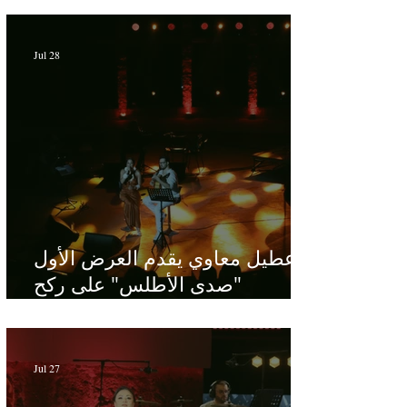
Hamdi - Par Sofien Manaï
Jul 28
عطيل معاوي يقدم العرض الأول
"صدى الأطلس" على ركح
الحمامات : موسيقى تبحث عن
طابعها الخاص
Jul 27