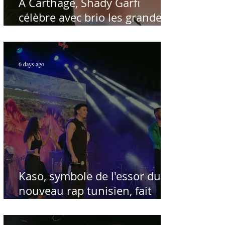
À Carthage, Shady Garfi
célèbre avec brio les grandes
voix de la chanson nationale -
Par Sofien Manaï
6 days ago
Kaso, symbole de l'essor du
nouveau rap tunisien, fait
salle comble au Festival
international de Sfax - Par