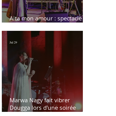
Aïta mon amour : spectacle
sublime à Hammamet
Jul 29
Marwa Nagy fait vibrer
Dougga lors d'une soirée
dédiée au maître Baligh