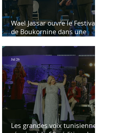
Wael Jassar ouvre le Festival
de Boukornine dans une
ambiance artistique d'osmose,
à guichets fermés - Par Sofien
Manaï
Jul 26
Les grandes voix tunisiennes