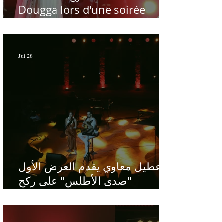
Dougga lors d'une soirée
dédiée au maître Baligh
Hamdi - Par Sofien Manaï
Jul 28
عطيل معاوي يقدم العرض الأول
"صدى الأطلس" على ركح
الحمامات : موسيقى تبحث عن
طابعها الخاص