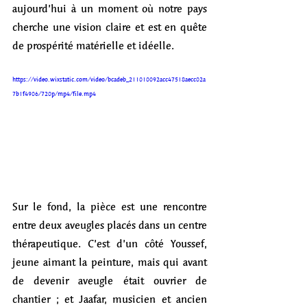
aujourd’hui à un moment où notre pays 
cherche une vision claire et est en quête 
de prospérité matérielle et idéelle.
https://video.wixstatic.com/video/bcadeb_211010092acc47518aecc02a
7b1f4906/720p/mp4/file.mp4
Sur le fond, la pièce est une rencontre 
entre deux aveugles placés dans un centre 
thérapeutique. C’est d’un côté Youssef, 
jeune aimant la peinture, mais qui avant 
de devenir aveugle était ouvrier de 
chantier ; et Jaafar, musicien et ancien 