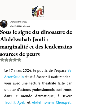
Mohamed Ali Elhaou
Mar 19, 2024
4 min read
Sous le signe du dinosaure de
Abdelwahab Jemli :
marginalité et des lendemains
sources de peurs
Rated NaN out of 5 stars.
Le 17 mars 2024, le public de l’espace 
Be 
Actor Studio
 situé à Manar II avait rendez-
vous avec une lecture théâtrale faite par 
un duo d’acteurs professionnels confirmés 
dans le monde dramatique, à savoir 
Taoufik Ayeb
 et 
Abdelmonem Chouayet
. 