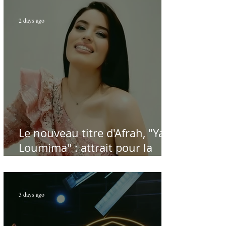
chant et de la musique arabes
d'antan
2 days ago
Le nouveau titre d'Afrah, "Ya
Loumima" : attrait pour la
reprise de l'icône algérienne
Rabah Driassa
3 days ago