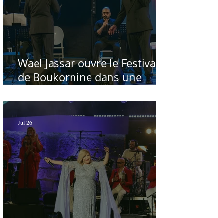
Wael Jassar ouvre le Festival
de Boukornine dans une
ambiance artistique d'osmose,
à guichets fermés - Par Sofien
Manaï
Jul 26