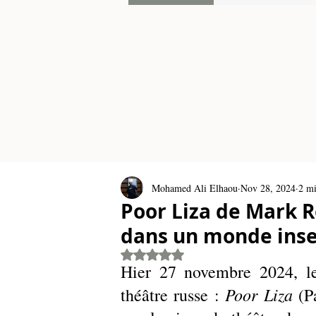
Mohamed Ali Elhaou
Nov 28, 2024
2 mi
Poor Liza de Mark Ro
dans un monde inse
Rated NaN out of 5 stars.
Hier 27 novembre 2024, le
Poor Liza 
théâtre russe : 
(P