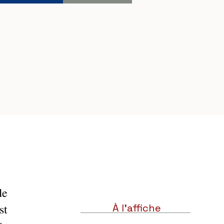
e 
t 
À l'affiche