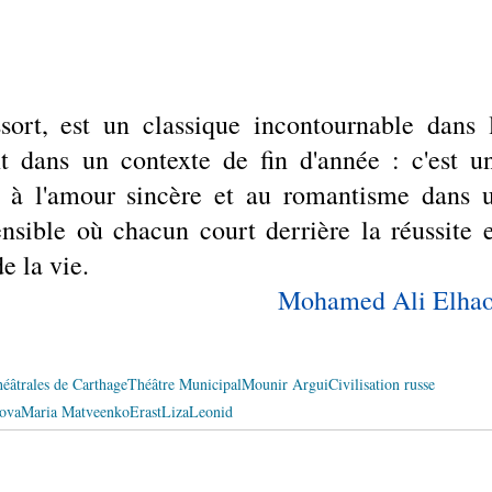
sort, est un classique incontournable dans l
t dans un contexte de fin d'année : c'est un
é, à l'amour sincère et au romantisme dans u
sible où chacun court derrière la réussite e
e la vie. 
Mohamed Ali Elha
éâtrales de Carthage
Théâtre Municipal
Mounir Argui
Civilisation russe
ova
Maria Matveenko
Erast
Liza
Leonid