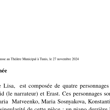
russe au Théâtre Municipal à Tunis, le 27 novembre 2024
inée
e Lisa,  est composée de quatre personnages 
id (le narrateur) et Erast. Ces personnages son
aria  Matveenko, Maria Sosnyakova, Konstanti
ingularité de cette pièce : un piano derrière l