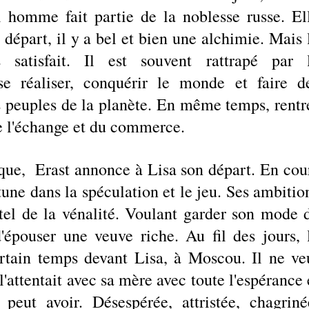
l homme fait partie de la noblesse russe. Ell
épart, il y a bel et bien une alchimie. Mais l
 satisfait. Il est souvent rattrapé par l
e réaliser, conquérir le monde et faire de
 peuples de la planète. En même temps, rentre
de l'échange et du commerce. 
que,  Erast annonce à Lisa son départ. En cour
rtune dans la spéculation et le jeu. Ses ambition
autel de la vénalité. Voulant garder son mode d
'épouser une veuve riche. Au fil des jours, l
rtain temps devant Lisa, à Moscou. Il ne veu
l'attentait avec sa mère avec toute l'espérance e
peut avoir. Désespérée, attristée, chagrinée