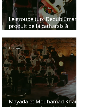
Le groupe turc Dedublüman
produit de la catharsis à
Hammamet
1 day ago
Mayada et Mouhamad Khairy