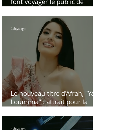
font voyager le public de
Carthage dans la gloire du
chant et de la musique arabes
d'antan
2 days ago
Le nouveau titre d'Afrah, "Ya
Loumima" : attrait pour la
reprise de l'icône algérienne
Rabah Driassa
3 days ago