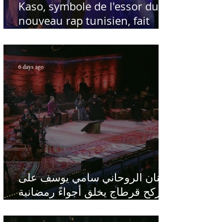
Kaso, symbole de l'essor du
nouveau rap tunisien, fait
salle comble au Festival
international de Sfax - Par
Sofien Manaï
6 days ago
الفنان الروحاني سامي يوسف على
ركح قرطاج يخلق أجواءً رمضانية
في قلب الصيف