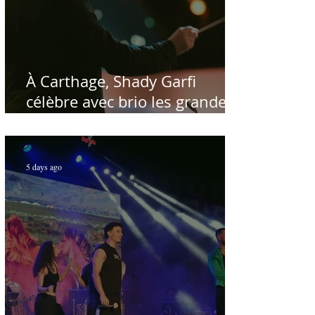
À Carthage, Shady Garfi
célèbre avec brio les grandes
voix de la chanson nationale -
Par Sofien Manaï
5 days ago