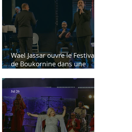
Wael Jassar ouvre le Festival
de Boukornine dans une
ambiance artistique d'osmose,
à guichets fermés - Par Sofien
Manaï
Jul 26