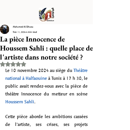
Mohamed Ali Elhaou
Nov 11, 2024
4 min read
La pièce Innocence de
Houssem Sahli : quelle place de
l'artiste dans notre société ?
Rated NaN out of 5 stars.
Le 10 novembre 2024 au siège du 
Théâtre 
national à Halfaouine
 à Tunis à 17 h 30, le 
public avait rendez-vous avec la pièce de 
théâtre Innocence du metteur en scène 
Houssem Sahli
. 
Cette 
pièce aborde les ambitions cassées 
de l'artiste, ses crises, ses projets 