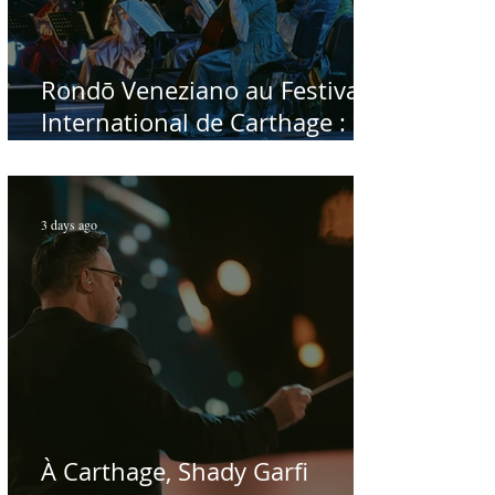
Rondō Veneziano au Festival
International de Carthage :
enfin une rencontre avec le
public tunisien
3 days ago
À Carthage, Shady Garfi