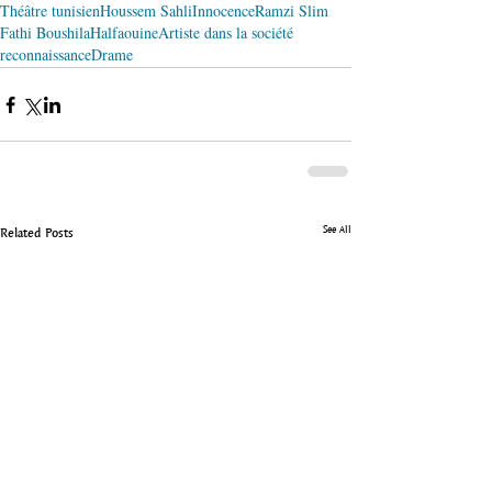
Théâtre tunisien
Houssem Sahli
Innocence
Ramzi Slim
Fathi Boushila
Halfaouine
Artiste dans la société
reconnaissance
Drame
See All
Related Posts