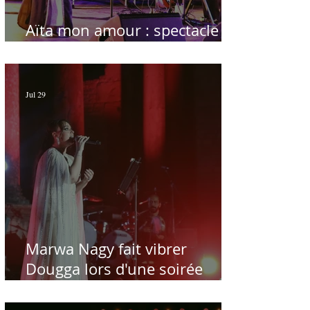
Aïta mon amour : spectacle
sublime à Hammamet
Jul 29
Marwa Nagy fait vibrer
Dougga lors d'une soirée
dédiée au maître Baligh
Hamdi - Par Sofien Manaï