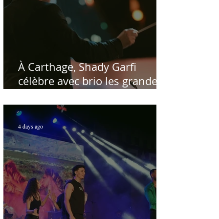
À Carthage, Shady Garfi
célèbre avec brio les grandes
voix de la chanson nationale -
Par Sofien Manaï
4 days ago