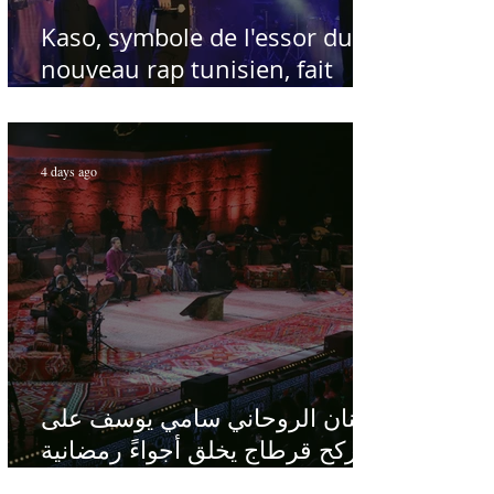
Kaso, symbole de l'essor du
nouveau rap tunisien, fait
salle comble au Festival
international de Sfax - Par
Sofien Manaï
4 days ago
الفنان الروحاني سامي يوسف على
ركح قرطاج يخلق أجواءً رمضانية
في قلب الصيف