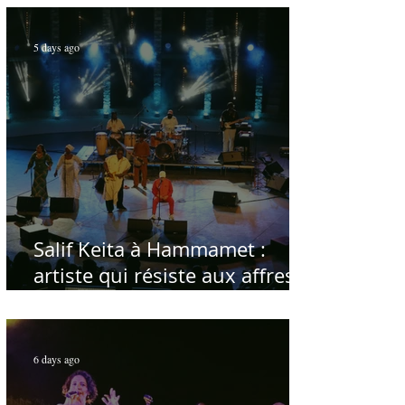
5 days ago
Salif Keita à Hammamet :
artiste qui résiste aux affres
du temps
6 days ago