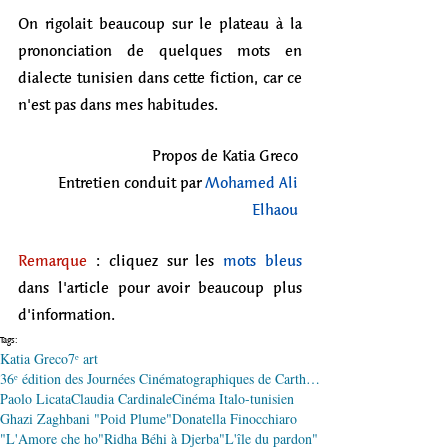
On rigolait beaucoup sur le plateau à la 
prononciation de quelques mots en 
dialecte tunisien dans cette fiction, car ce 
n'est pas dans mes habitudes.
Propos de Katia Greco 
Entretien conduit par 
Mohamed Ali 
Elhaou
Remarque
 : cliquez sur les 
mots bleus
dans l'article pour avoir beaucoup plus 
d'information.
Tags:
Katia Greco
7ᵉ art
36ᵉ édition des Journées Cinématographiques de Carthage (JCC)
Paolo Licata
Claudia Cardinale
Cinéma Italo-tunisien
Ghazi Zaghbani "Poid Plume"
Donatella Finocchiaro
"L'Amore che ho"
Ridha Béhi à Djerba
"L'île du pardon"