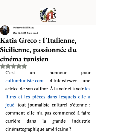
Mohamed Ali Elhaou
Dec 14, 2025
5 min read
Katia Greco : l'Italienne,
Sicilienne, passionnée du
cinéma tunisien
Rated NaN out of 5 stars.
C'est un honneur pour 
culturetunisie.com
d'interviewer une 
actrice de son calibre. À la voir et à voir 
les 
films et les pièces dans lesquels elle a 
joué
, tout journaliste culturel s'étonne : 
comment elle n'a pas commencé à faire 
carrière dans la grande industrie 
cinématographique américaine ?