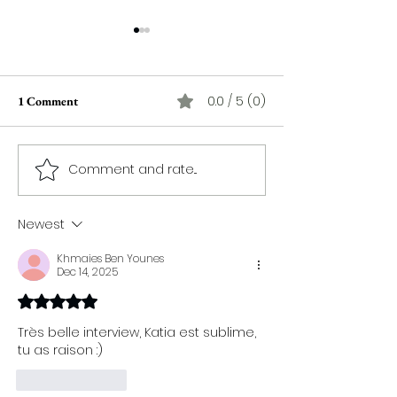
0.0 / 5 (0)
1 Comment
Comment and rate...
Le réalisateur Nidhal
"Aliénation" d'Ins
Chatta : "Me trouver sur un
Issaoui : le famil
plateau de tournage était
emprisonnement
Newest
pour moi une révélation, un
éveil et une illumination"
Khmaies Ben Younes
Dec 14, 2025
Rated 5 out of 5 stars.
Très belle interview, Katia est sublime, 
tu as raison :)
Like
Reply