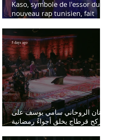
Kaso, symbole de l'essor du
nouveau rap tunisien, fait
salle comble au Festival
international de Sfax - Par
Sofien Manaï
5 days ago
الفنان الروحاني سامي يوسف على
ركح قرطاج يخلق أجواءً رمضانية
في قلب الصيف