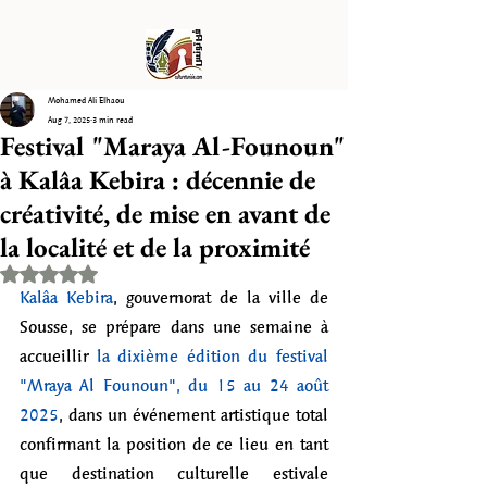
Mohamed Ali Elhaou
Aug 7, 2025
3 min read
Festival "Maraya Al-Founoun"
à Kalâa Kebira : décennie de
créativité, de mise en avant de
la localité et de la proximité
Rated NaN out of 5 stars.
Kalâa Kebira
, gouvernorat de la ville de 
Sousse, se prépare dans une semaine à 
accueillir 
la dixième édition du festival 
"Mraya Al Founoun", du 15 au 24 août 
2025
, dans un événement artistique total 
confirmant la position de ce lieu en tant 
que destination culturelle estivale 