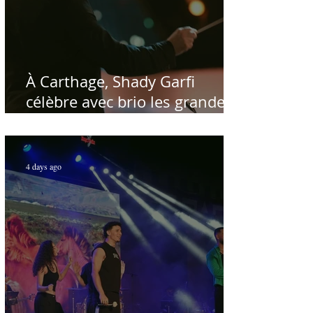
À Carthage, Shady Garfi
célèbre avec brio les grandes
voix de la chanson nationale -
Par Sofien Manaï
4 days ago