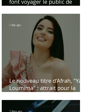
font voyager le public de
Carthage dans la gloire du
chant et de la musique arabes
d'antan
1 day ago
Le nouveau titre d'Afrah, "Ya
Loumima" : attrait pour la
reprise de l'icône algérienne
Rabah Driassa
2 days ago