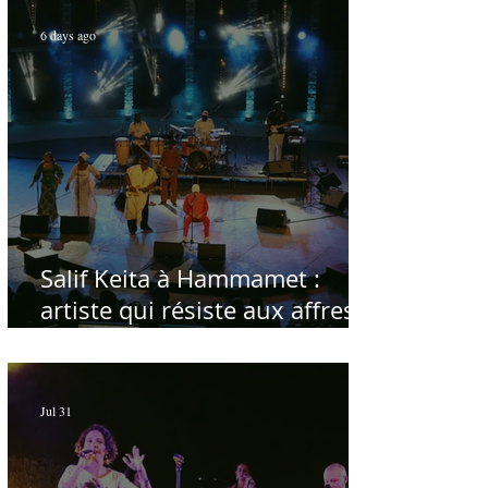
6 days ago
Salif Keita à Hammamet :
artiste qui résiste aux affres
du temps
Jul 31