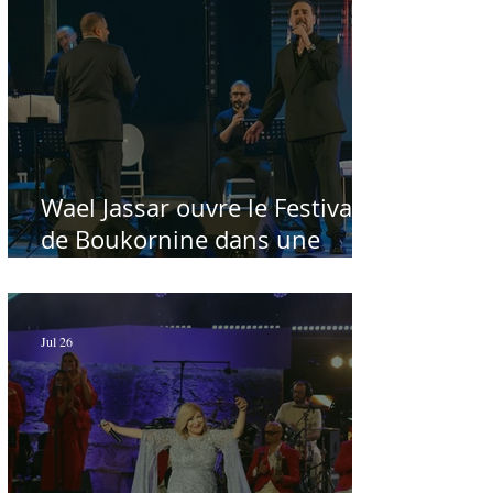
Wael Jassar ouvre le Festival
de Boukornine dans une
ambiance artistique d'osmose,
à guichets fermés - Par Sofien
Manaï
Jul 26