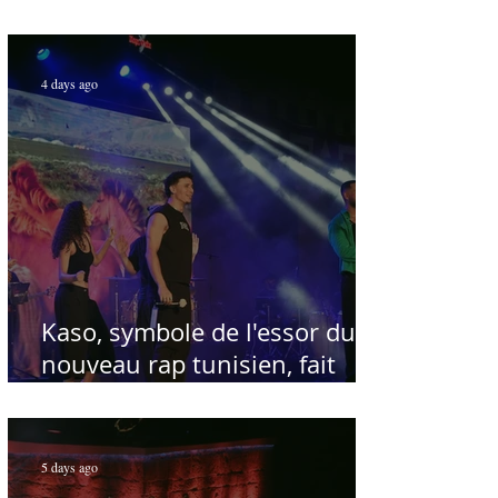
voix de la chanson nationale -
Par Sofien Manaï
4 days ago
Kaso, symbole de l'essor du
nouveau rap tunisien, fait
salle comble au Festival
international de Sfax - Par
Sofien Manaï
5 days ago