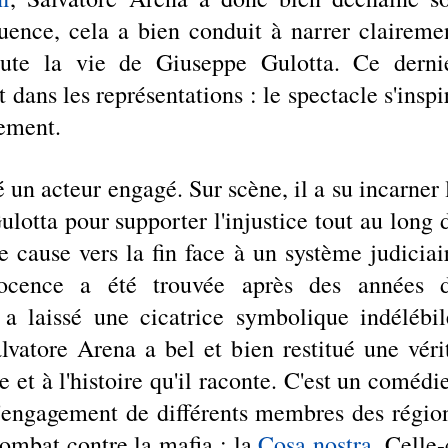
uence, cela a bien conduit à narrer clairemen
toute la vie de Giuseppe Gulotta. Ce dernie
t dans les représentations : le spectacle s'inspir
lement.
é un acteur engagé. Sur scène, il a su incarner l
lotta pour supporter l'injustice tout au long d
e cause vers la fin face à un système judiciair
ocence a été trouvée après des années d
 a laissé une cicatrice symbolique indélébile.
lvatore Arena a bel et bien restitué une vérit
et à l'histoire qu'il raconte. C'est un comédie
l'engagement de différents membres des région
combat contre la mafia : la 
Cosa nostra
. Celle-c