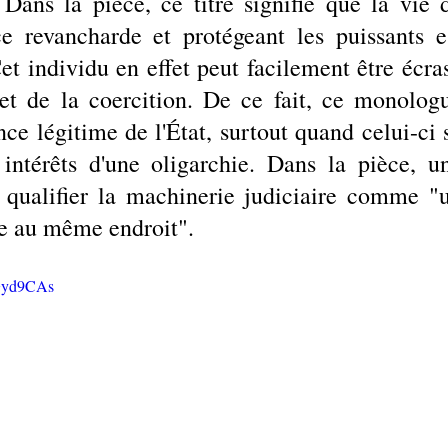
 Dans la pièce, ce titre signifie que la vie d
ce revancharde et protégeant les puissants es
 individu en effet peut facilement être écras
et de la coercition. De ce fait, ce monologu
ce légitime de l'État, surtout quand celui-ci s
intérêts d'une oligarchie. Dans la pièce, un
 qualifier la machinerie judiciaire comme "u
e au même endroit".
uGyd9CAs