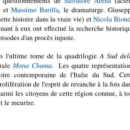
s questionnements de 
Salvatore Arena 
(acteu
 et 
Massimo Barilla
, le dramaturge. Giusepp
tte histoire dans la vraie vie) et 
Nicola Bion
quant à eux ont effectué la recherche historiqu
pisodes d'un procès injuste. 
A Sud dell
s l'ultime tome de la quadrilogie 
Mana Chuma
rale 
.  Les quatre représentation
oire contemporaine de l'Italie du Sud. Cett
olifération de l'esprit de revanche à la fois dan
parmi les citoyens de cette région connue, à tor
t le meurtre. 