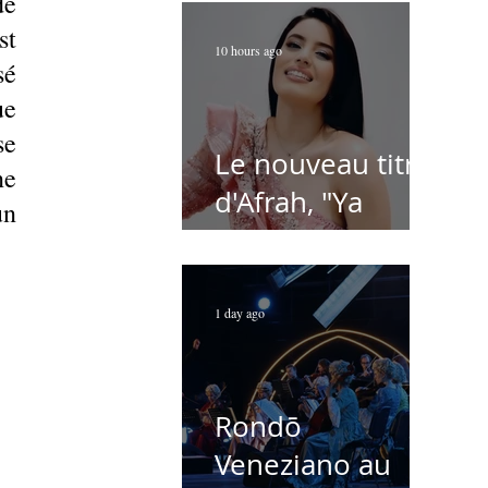
e 
t 
10 hours ago
é 
e 
e 
Le nouveau titre
e 
d'Afrah, "Ya
n 
Loumima" :
attrait pour la
reprise de
1 day ago
l'icône
algérienne
Rondō
Rabah Driassa
Veneziano au