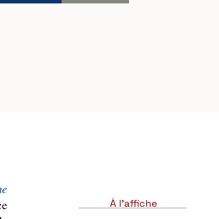
e 
e 
À l'affiche