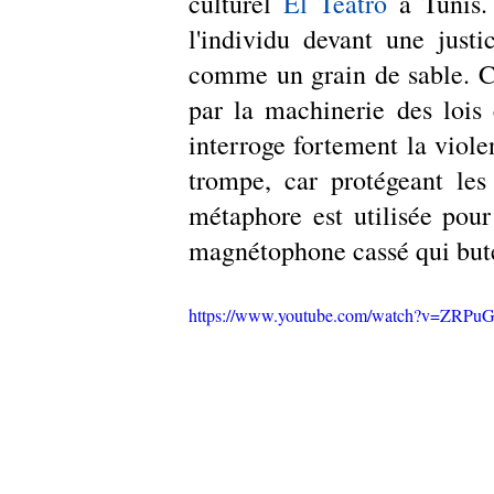
culturel 
El Teatro
 à Tunis.
l'individu devant une justi
comme un grain de sable. Cet
par la machinerie des lois 
interroge fortement la violen
trompe, car protégeant les 
métaphore est utilisée pour
magnétophone cassé qui but
https://www.youtube.com/watch?v=ZRP