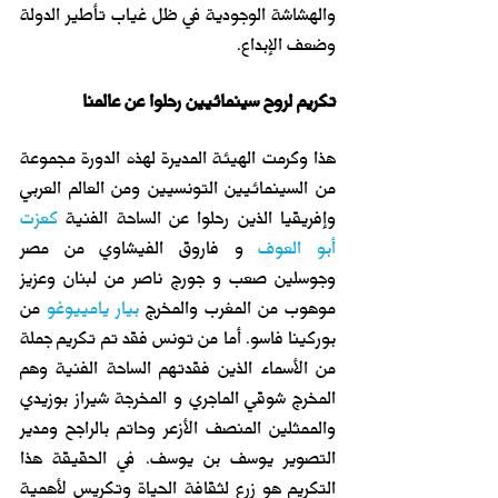
والهشاشة الوجودية في ظل غياب تأطير الدولة 
وضعف الإبداع.
تكريم لروح سينمائيين رحلوا عن عالمنا
هذا وكرمت الهيئة المديرة لهذه الدورة مجموعة 
من السينمائيين التونسيين ومن العالم العربي 
وإفريقيا الذين رحلوا عن الساحة الفنية 
كعزت 
أبو العوف
 و فاروق الفيشاوي من مصر 
وجوسلين صعب و جورج ناصر من لبنان وعزيز 
موهوب من المغرب والمخر
ج
بيار يامييوغو
 من 
بوركينا فاسو. أما من تونس فقد تم تكريم جملة 
من الأسماء الذين فقدتهم الساحة الفنية وهم 
المخرج شوقي الماجري و المخرجة شيراز بوزيدي 
والممثلين المنصف الأزعر وحاتم بالراجح ومدير 
التصوير يوسف بن يوسف. في الحقيقة هذا 
التكريم هو زرع لثقافة الحياة وتكريس لأهمية 