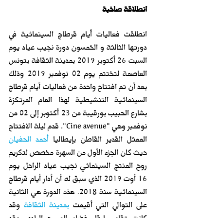
انطلاقة صاخبة
انطلقت فعاليات أيام قرطاج السينمائية في 
دورتها الثالثة و الخمسون دورة نجيب عياد يوم 
السبت 26 أكتوبر 2019 بمدينة الثقافة بتونس 
العاصمة لتختتم يوم 02 نوفمبر 2019 وذلك 
بعد أن تم افتتاح واحدة من فعاليات أيام قرطاج 
السينمائية التنشيطية لهذا العام المرتكزة 
بشارع الحبيب بورقيبة من 23 أكتوبر إلى 02 من 
نوفمبر وهي "Cine avenue". قدم ليلة الافتتاح 
الممثل القدير القاطن بإيطاليا 
أحمد الحفيان
حيث كان الجزء الأول من السهرة مخصص لتكريم 
روح المنتج السينمائي نجيب عياد الراحل يوم 
16 أوت 2019 الذي سبق له أن أدار أيام قرطاج 
السينمائية سنة 2018. هذه الدورة هي الثانية 
على التوالي التي أقيمت 
بمدينة الثقافة
 وقد 
كانت تقام سابقا بفضاء المسرح البلدي وقد 