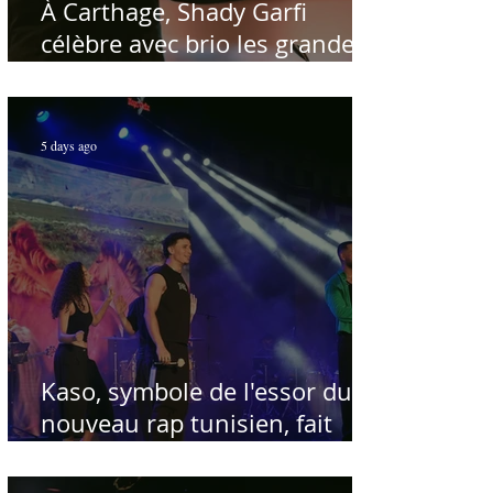
À Carthage, Shady Garfi
célèbre avec brio les grandes
voix de la chanson nationale -
Par Sofien Manaï
5 days ago
Kaso, symbole de l'essor du
nouveau rap tunisien, fait
salle comble au Festival
international de Sfax - Par