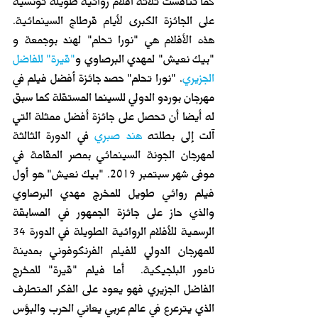
كما تنافست ثلاثة أفلام روائية طويلة تونسية 
على الجائزة الكبرى لأيام قرطاج السينمائية. 
هذه الأفلام هي "نورا تحلم" لهند بوجمعة و 
"بيك نعيش" لمهدي البرصاوي و
"قيرة" للفاضل 
الجزيري
. "نورا تحلم" حصد جائزة أفضل فيلم في 
مهرجان بوردو الدولي للسينما المستقلة كما سبق 
له أيضا أن تحصل على جائزة أفضل ممثلة التي 
آلت إلى بطلته 
هند صبري
في الدورة الثالثة 
لمهرجان الجونة السينمائي بمصر المقامة في 
موفى شهر سبتمبر 2019. "بيك نعيش" هو أول 
فيلم روائي طويل للمخرج مهدي البرصاوي 
والذي حاز على جائزة الجمهور في المسابقة 
الرسمية للأفلام الروائية الطويلة في الدورة 34 
للمهرجان الدولي للفيلم الفرنكوفوني بمدينة 
نامور البلجيكية.  أما فيلم "قيرة" للمخرج 
الفاضل الجزيري فهو يعود على الفكر المتطرف 
الذي يترعرع في عالم عربي يعاني الحرب والبؤس 