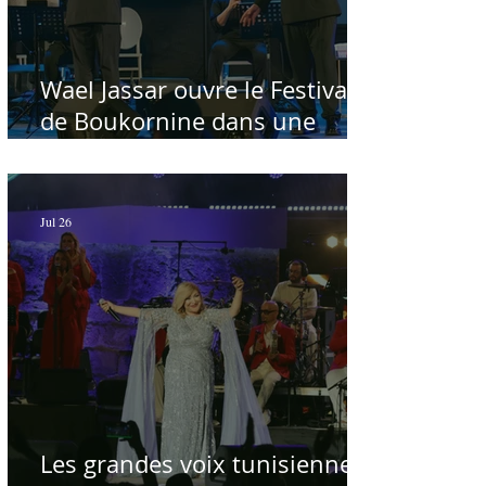
Wael Jassar ouvre le Festival
de Boukornine dans une
ambiance artistique d'osmose,
à guichets fermés - Par Sofien
Manaï
Jul 26
Les grandes voix tunisiennes