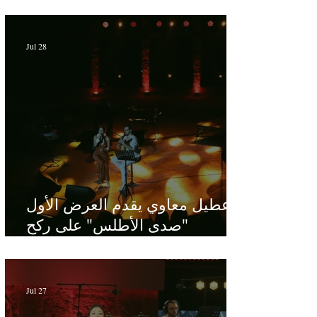
dédiée au maître Baligh
Hamdi - Par Sofien Manaï
Jul 28
عطيل معاوي يقدم العرض الأول
"صدى الأطلس" على ركح
الحمامات : موسيقى تبحث عن
طابعها الخاص
Jul 27