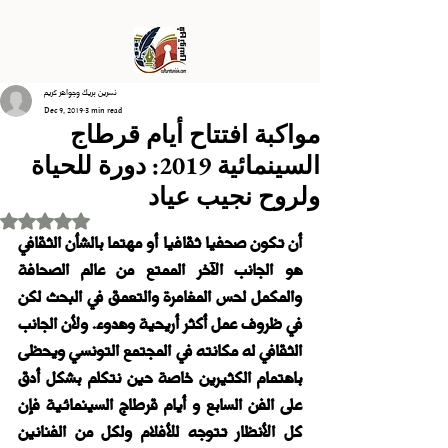
نسرين بريك وجواهر كريم
Dec 9, 2019
3 min read
مواكبة افتتاح أيام قرطاج
السينمائية 2019: دورة للحياة
ولروح نجيب عياد
Rated NaN out of 5 stars.
أن تكون صحفيا ثقافيا أو مهتما بالشأن الثقافي 
هو الجانب الآخر الممتع من عالم الصحافة 
والمكمل لحس المغامرة والتعمق في البحث لكن 
في ظروف عمل أكثر أريحية وهدوء. ولأن الجانب 
الثقافي له مكانته في المجتمع التونسي ويحظى 
باهتمام الكثيرين خاصة حين نتكلم بشكل أدق 
على الفن السابع و أيام قرطاج السينمائية فإن 
كل الأنظار تتوجه للأفلام ولكل من الفنانين 