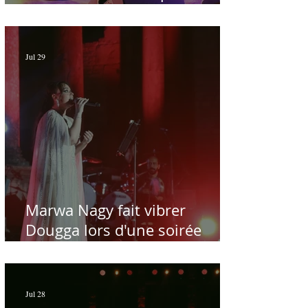
sublime à Hammamet
Jul 29
Marwa Nagy fait vibrer
Dougga lors d'une soirée
dédiée au maître Baligh
Hamdi - Par Sofien Manaï
Jul 28