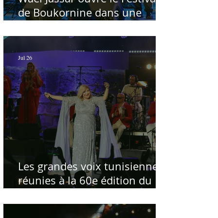
de Boukornine dans une
ambiance artistique d'osmose,
à guichets fermés - Par Sofien
Manaï
Jul 26
Les grandes voix tunisiennes
réunies à la 60e édition du
Festival International de
Carthage pour célébrer la