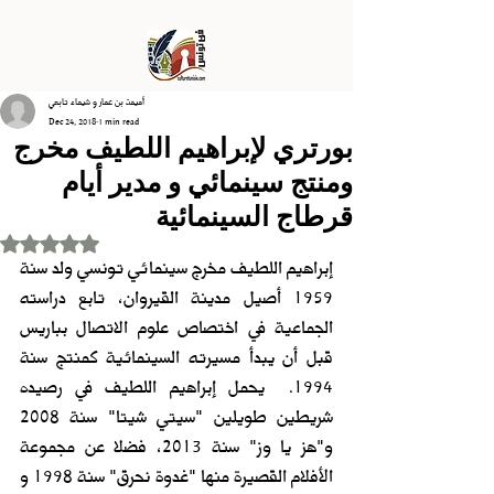
أميمة بن عمار و شيماء تابعي
Dec 24, 2018
1 min read
بورتري لإبراهيم اللطيف مخرج
ومنتج سينمائي و مدير أيام
قرطاج السينمائية
Rated NaN out of 5 stars.
إبراهيم اللطيف مخرج سينمائي تونسي ولد سنة 
1959 أصيل مدينة القيروان، تابع دراسته 
الجماعية في اختصاص علوم الاتصال بباريس 
قبل أن يبدأ مسيرته السينمائية كمنتج سنة 
1994.  يحمل إبراهيم اللطيف في رصيده 
شريطين طويلين "سيتي شيتا" سنة 2008    
و"هز يا وز" سنة 2013، فضلا عن مجموعة 
الأفلام القصيرة منها "غدوة نحرق" سنة 1998 و 