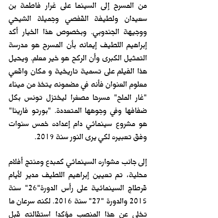
من المسرح إلى السينما على غرار فاطمة بن 
سعيدان ولطيفة القفصي وجميلة الشيحي 
ووجيهة الجندوبي. وبخصوص هذا الخيار أكد 
إبراهيم اللطيف إيمانه بأن المسرح هو مدرسة 
التمثيل الكبرى وأن الركح هو خير معلم. ويحيل 
هذا الفيلم على تسمية تاريخية و مكان واقعي 
معلوم العنوان فأنه في مضمونه يتخذ من ميناء 
"غار الملح" مسرحا مصغرا ليختزل تونس بكل 
ضفافها وفي وجوهها المتعددة. "بورتو فارينا" 
هو مشروع سينمائي دام إعداده خمس سنوات 
وفق تعبيره لكي يرى النور سنة 2019. 
إلى جانب مشواره السينمائي كمبدع ومنتج أفلام 
محلية، تم تعيين إبراهيم اللطيف مدير لأيام 
قرطاج السينمائية على رأس الدورة"26" سنة 
2015 والدورة "27" سنة 2016. لكنه سرعان ما 
تخلى عن هذا المنصب مؤكدا استقالته قبل 