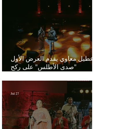
عطيل معاوي يقدم العرض الأول
"صدى الأطلس" على ركح
الحمامات : موسيقى تبحث عن
طابعها الخاص
Jul 27