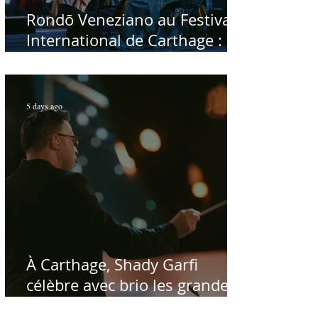
Rondō Veneziano au Festival
International de Carthage :
enfin une rencontre avec le
public tunisien
5 days ago
À Carthage, Shady Garfi
célèbre avec brio les grandes
voix de la chanson nationale -