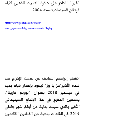
"فيزا" الحائز على جائزة التانيت الذهبي لأيام 
قرطاج السينمائية سنة 2004.
https://www.youtube.com/watch?
v=WY_8ptuNJoA&ab_channel=Watania2Replay
انقطع إبراهيم اللطيف عن عدسة الإخراج بعد 
فلمه الأخير"هز يا وز" ليعود بإصدار فيلم جديد 
في ديسمبر 2018 بعنوان "بورتو فارينا". 
يستعين المخرج في هذا الإنتاج السينيمائي 
الأخير والذي سيبث بداية من أواخر شهر جانفي 
2019 في القاعات بنخبة من الفنانين القادمين 