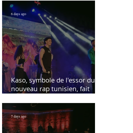
Par Sofien Manaï
6 days ago
Kaso, symbole de l'essor du
nouveau rap tunisien, fait
salle comble au Festival
international de Sfax - Par
Sofien Manaï
7 days ago