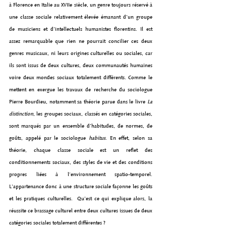
à Florence en Italie au XVIIe siècle, un genre toujours réservé à 
une classe sociale relativement élevée émanant d’un groupe 
de musiciens et d'intellectuels humanistes florentins. Il est 
assez remarquable que rien ne pourrait concilier ces deux 
genres musicaux, ni leurs origines culturelles ou sociales, car 
ils sont issus de deux cultures, deux communautés humaines 
voire deux mondes sociaux totalement différents. Comme le 
mettent en exergue les travaux de recherche du sociologue 
Pierre Bourdieu, notamment sa théorie parue dans le livre 
La 
distinction
, les groupes sociaux, classés en catégories sociales, 
sont marqués par un ensemble d’habitudes, de normes, de 
goûts, appelé par le sociologue 
habitus
. En effet, selon sa 
théorie, chaque classe sociale est un reflet des 
conditionnements sociaux, des styles de vie et des conditions 
propres liées à l'environnement spatio-temporel. 
L'appartenance donc à une structure sociale façonne les goûts 
et les pratiques culturelles.  Qu’est ce qui explique alors, la 
réussite ce brassage culturel entre deux cultures issues de deux 
catégories sociales totalement différentes ?