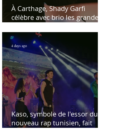
À Carthage, Shady Garfi
célèbre avec brio les grandes
voix de la chanson nationale -
Par Sofien Manaï
4 days ago
Kaso, symbole de l'essor du
nouveau rap tunisien, fait
salle comble au Festival