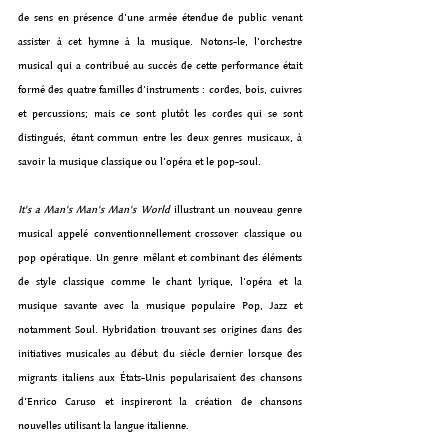
de sens en présence d’une armée étendue de public venant 
assister à cet hymne à la musique. Notons-le, l’orchestre 
musical qui a contribué au succès de cette performance était 
formé des quatre familles d'instruments : cordes, bois, cuivres 
et percussions; mais ce sont plutôt les cordes qui se sont 
distingués, étant commun entre les deux genres musicaux, à 
savoir la musique classique ou l’opéra et le pop-soul.
It's a Man's Man's Man's World
 illustrant un nouveau genre 
musical appelé conventionnellement crossover classique ou 
pop opératique. Un genre mêlant et combinant des éléments 
de style classique comme le chant lyrique, l'opéra et la 
musique savante avec la musique populaire Pop, Jazz et 
notamment Soul. Hybridation trouvant ses origines dans des 
initiatives musicales au début du siècle dernier lorsque des 
migrants italiens aux États-Unis popularisaient des chansons 
d’Enrico Caruso et inspireront la création de chansons 
nouvelles utilisant la langue italienne.