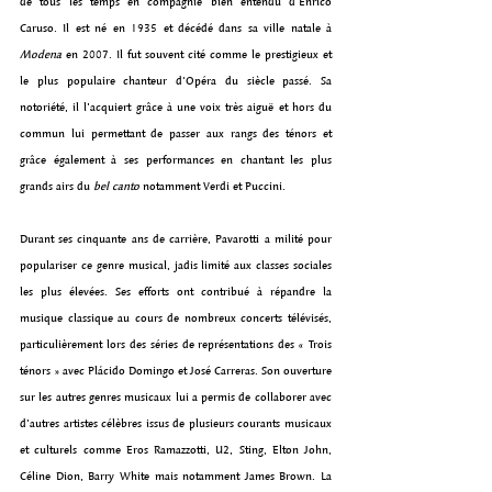
de tous les temps en compagnie bien entendu d’Enrico 
Caruso. Il est né en 1935 et décédé dans sa ville natale à 
Modena
 en 2007. Il fut souvent cité comme le prestigieux et 
le plus populaire chanteur d'Opéra du siècle passé. Sa 
notoriété, il l’acquiert grâce à une voix très aiguë et hors du 
commun lui permettant de passer aux rangs des ténors et 
grâce également à ses performances en chantant les plus 
grands airs du 
bel canto
 notamment Verdi et Puccini.
Durant ses cinquante ans de carrière, Pavarotti a milité pour 
populariser ce genre musical, jadis limité aux classes sociales 
les plus élevées. Ses efforts ont contribué à répandre la 
musique classique au cours de nombreux concerts télévisés, 
particulièrement lors des séries de représentations des « Trois 
ténors » avec Plácido Domingo et José Carreras. Son ouverture 
sur les autres genres musicaux lui a permis de collaborer avec 
d’autres artistes célèbres issus de plusieurs courants musicaux 
et culturels comme Eros Ramazzotti, U2, Sting, Elton John, 
Céline Dion, Barry White mais notamment James Brown. La 