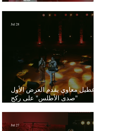
dédiée au maître Baligh
Hamdi - Par Sofien Manaï
Jul 28
عطيل معاوي يقدم العرض الأول
"صدى الأطلس" على ركح
الحمامات : موسيقى تبحث عن
طابعها الخاص
Jul 27