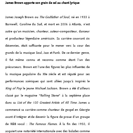
James Brown apporte son grain de sel au chant lyrique
James Joseph Brown ou 
The Godfather of Soul
, né en 1933 à 
Barnwell, Caroline du Sud, et mort en 2006 à Atlanta, n’est 
autre qu’un musicien, chanteur, auteur-compositeur, danseur 
et producteur légendaire américain. Sa carrière couvrant six 
décennies, était suffisante pour le mener vers la cour des 
grands de la musique Soul, Jazz et Funk. De ce dernier genre, 
il fut même connu et reconnu comme étant l’un des 
précurseurs. Brown est l'une des figures les plus influentes de 
la musique populaire du XXe siècle et est réputé pour ses 
performances scéniques qui sont allées jusqu’à inspirés le 
King of Pop
 le jeune Michael Jackson. Brown a été d’ailleurs 
classé par le magazine "Rolling Stone" à la septième place 
dans sa 
List of the 100 Greatest Artists of All Time
. James a 
commencé sa carrière comme chanteur de gospel en Géorgie 
avant d'intégrer et de devenir la figure de proue d'un groupe 
de R&B vocal : 
The Famous Flames
. À la fin des 1950, il 
acquiert une notoriété internationale avec des balades comme 