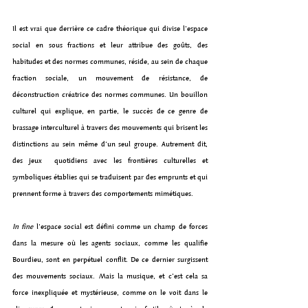
Il est vrai que derrière ce cadre théorique qui divise l’espace 
social en sous fractions et leur attribue des goûts, des 
habitudes et des normes communes, réside, au sein de chaque 
fraction sociale, un mouvement de résistance, de 
déconstruction créatrice des normes communes. Un bouillon 
culturel qui explique, en partie, le succès de ce genre de 
brassage interculturel à travers des mouvements qui brisent les 
distinctions au sein même d'un seul groupe. Autrement dit, 
des jeux  quotidiens avec les frontières culturelles et 
symboliques établies qui se traduisent par des emprunts et qui 
prennent forme à travers des comportements mimétiques.  
In fine
 l'espace social est défini comme un champ de forces 
dans la mesure où les agents sociaux, comme les qualifie 
Bourdieu, sont en perpétuel conflit. De ce dernier surgissent 
des mouvements sociaux. Mais la musique, et c’est cela sa 
force inexpliquée et mystérieuse, comme on le voit dans le 