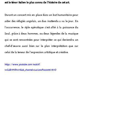
est le ténor italien le plus connu de l’histoire de cet art.
Durant un concert mis en place dans un but humanitaire pour 
aider des réfugiés angolais, un duo inattendu a vu le jour. En 
l’occurrence, le style opératique s’est allié à la puissance du 
Soul, grâce à deux hommes, ou deux légendes de la musique 
qui se sont rencontrées pour interpréter ce qui deviendra un 
chef-d’œuvre aussi bien sur le plan interprétation que sur 
celui de la teneur de l'expression artistique et créative. 
https://www.youtube.com/watch?
v=GaB9F3R9cIY&ab_channel=LucianoPavarottiVEVO