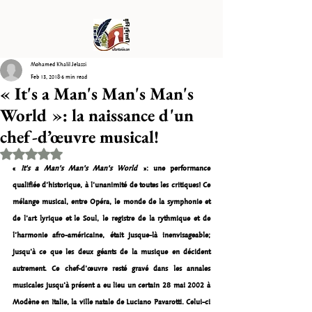
Mohamed Khalil Jelassi
Feb 13, 2018
6 min read
« It's a Man's Man's Man's
World »: la naissance d'un
chef-d’œuvre musical!
Rated NaN out of 5 stars.
« 
It's a Man's Man's Man's World
 »: une performance 
qualifiée d’historique, à l’unanimité de toutes les critiques! Ce 
mélange musical, entre Opéra, le monde de la symphonie et 
de l’art lyrique et le Soul, le registre de la rythmique et de 
l’harmonie afro-américaine, était jusque-là inenvisageable; 
jusqu’à ce que les deux géants de la musique en décident 
autrement. Ce chef-d’œuvre resté gravé dans les annales 
musicales jusqu’à présent a eu lieu un certain 28 mai 2002 à 
Modène en Italie, la ville natale de Luciano Pavarotti. Celui-ci 