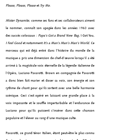
Please, Please, Please
 et 
Try Me
.
Mister Dynamite
, comme ses fans et ses collaborateurs aiment 
le nommer, connaît son apogée dans les années 1960 avec 
des succès colossaux : 
Papa's Got a Brand New Bag
, I Got You, 
I Feel Good
 et notamment 
It’s a Man's Man's Man's World
. Ce 
morceau qui est déjà entré dans l’histoire du monde de la 
musique a pris une dimension de chef-d’œuvre lorsqu’il a été 
arrimé à la magistrale voix éternelle de la légende italienne de 
l’Opéra, Luciano Pavarotti. Brown en compagnie de Pavarotti 
a donc bien fait marier et doser sa voix, son énergie et son 
rythme de chant pour qu’ils sortent avec une belle harmonie 
scénique. Ceci s’est opéré en laissant une grande place à la 
voix imposante et le souffle imperturbable et l’endurance de 
Luciano pour qu’ils puissent s’insérer dans cette chanson 
populaire et l’élever au rang d’une musique culte.
Pavarotti, ce grand ténor Italien, étant peut-être le plus connu 