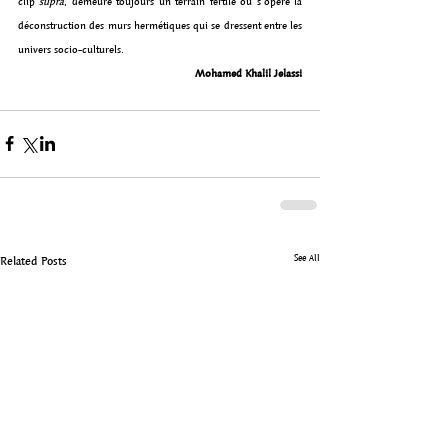
clip 
supra
, demeure toujours un terrain fertile où s’opère la 
déconstruction des murs hermétiques qui se dressent entre les 
univers socio-culturels.
Mohamed Khalil Jelassi
See All
Related Posts