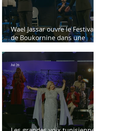
Wael Jassar ouvre le Festival
de Boukornine dans une
ambiance artistique d'osmose,
à guichets fermés - Par Sofien
Manaï
Jul 26
Les grandes voix tunisiennes