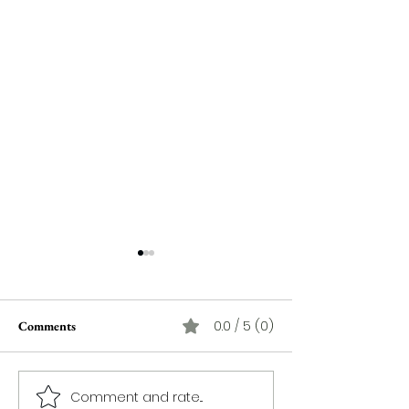
0.0 / 5 (0)
Comments
Comment and rate...
Souhir Ben Amara : l'artiste
Si le théâtre se tai