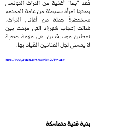
تُعد "يما" أغنية من التراث التونسي 
رددتها امرأة بسيطة من عامة المجتمع 
مستحضرةً جملة من أغاني التراث، 
فنالت إعجاب شهرزاد التي مزجت بين 
نمطين موسيقيين. هي مهمة صعبة 
لا يتسنى لجل الفنانين القيام بها.
https://www.youtube.com/watch?v=ICARPML8EcA
بنية فنية متماسكة