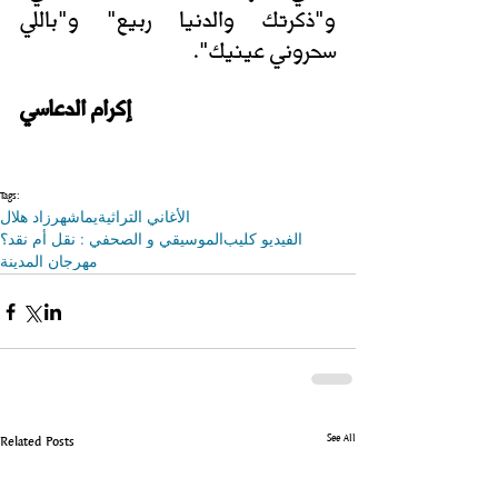
و"ذكرتك والدنيا ربيع" و"باللي 
سحروني عينيك".
إكرام الدعاسي
Tags:
الأغاني التراثية
يما
شهرزاد هلال
الفيديو كليب
الموسيقي و الصحفي : نقل أم نقد؟
مهرجان المدينة
See All
Related Posts