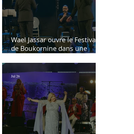
Wael Jassar ouvre le Festival
de Boukornine dans une
ambiance artistique d'osmose,
à guichets fermés - Par Sofien
Manaï
Jul 26