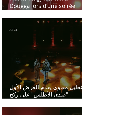
Dougga lors d'une soirée
dédiée au maître Baligh
Hamdi - Par Sofien Manaï
Jul 28
عطيل معاوي يقدم العرض الأول
"صدى الأطلس" على ركح
الحمامات : موسيقى تبحث عن
طابعها الخاص