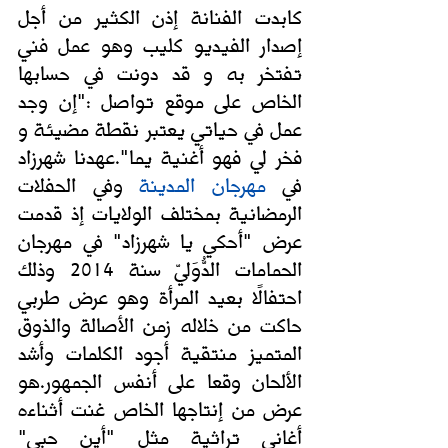
كابدت الفنانة إذن الكثير من أجل 
إصدار الفيديو كليب وهو عمل فني 
تفتخر به و قد دونت في حسابها 
الخاص على موقع تواصل :"إن وجد 
عمل في حياتي يعتبر نقطة مضيئة و 
فخر لي فهو أغنية يما".عهدنا شهرزاد 
في 
مهرجان المدينة 
وفي الحفلات 
الرمضانية بمختلف الولايات إذ قدمت 
عرض "أحكي يا شهرزاد" في مهرجان 
الحمامات الدُّوَليّ سنة 2014 وذلك 
احتفالًا بعيد المرأة وهو عرض طربي 
حاكت من خلاله زمن الأصالة والذوق 
المتميز منتقية أجود الكلمات وأشد 
الألحان وقعا على أنفس الجمهور.هو 
عرض من إنتاجها الخاص غنت أثناءه 
أغاني تراثية مثل "أين حبي" 