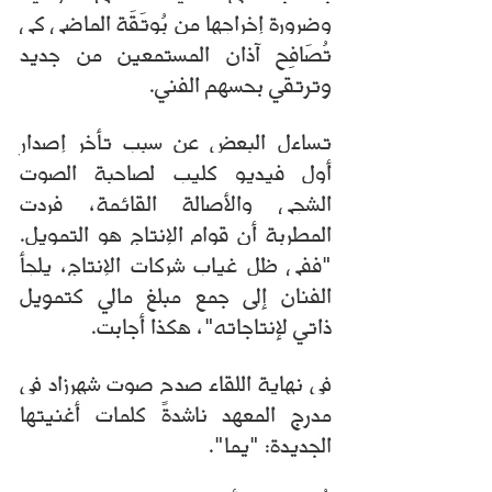
وضرورة إخراجها من بُوتَقَة الماضي كي 
تُصَافِح آذان المستمعين من جديد 
وترتقي بحسهم الفني. 
تساءل البعض عن سبب تأخر إصدار 
أول فيديو كليب لصاحبة الصوت 
الشجي والأصالة القائمة، فردت 
المطربة أن قوام الإنتاج هو التمويل. 
"ففي ظل غياب شركات الإنتاج، يلجأ 
الفنان إلى جمع مبلغ مالي كتمويل 
ذاتي لإنتاجاته"، هكذا أجابت. 
في نهاية اللقاء صدح صوت شهرزاد في 
مدرج المعهد ناشدةً كلمات أغنيتها 
الجديدة: "يما". 