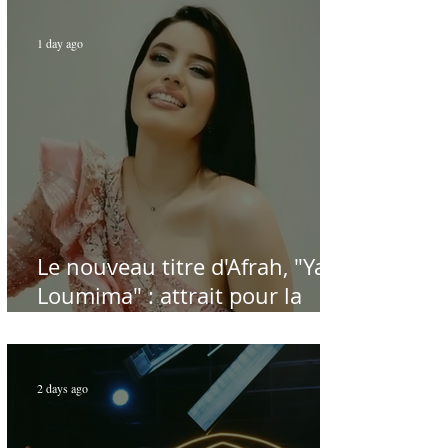
chant et de la musique arabes
d'antan
1 day ago
Le nouveau titre d'Afrah, "Ya
Loumima" : attrait pour la
reprise de l'icône algérienne
Rabah Driassa
2 days ago