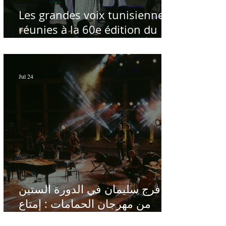
Les grandes voix tunisiennes
réunies à la 60e édition du
Festival International de
Carthage pour célébrer la
République - Par Sofien Manaï
Jul 24
فرج سليمان في الدورة الستين
من مهرجان الحمامات : إمتاع
ومؤانسة في مناخ هادئ يقدر الأذن