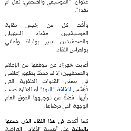
عنوان: "الموسيقي والصحفي: نقل أم 
نقد؟". 
وأثَّث كل من رئيس نقابة 
الموسيقيين مقداد السهيلي 
والصحفيتين عبير بوليلة وأماني 
بولعراس اللقاء.
أعربت شهرزاد عن موقفها من الإعلام 
والصحفيين؛ إذ لم تحظَ بظهور إعلامي 
في بعض القنوات التلفزية التي 
تُؤَسَّس 
لثقافة "البوز"
 أو الإثارة حسب 
رأيها، فضلًا عن توجيهها الذوق العام 
الوجهة التي ترضاها. 
كما أكدت 
في هذا اللقاء الذي جمعها 
بالطلبة
 على أهمية الأغاني التراثية 