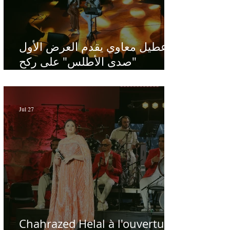
عطيل معاوي يقدم العرض الأول
"صدى الأطلس" على ركح
الحمامات : موسيقى تبحث عن
طابعها الخاص
Jul 27
Chahrazed Helal à l'ouverture