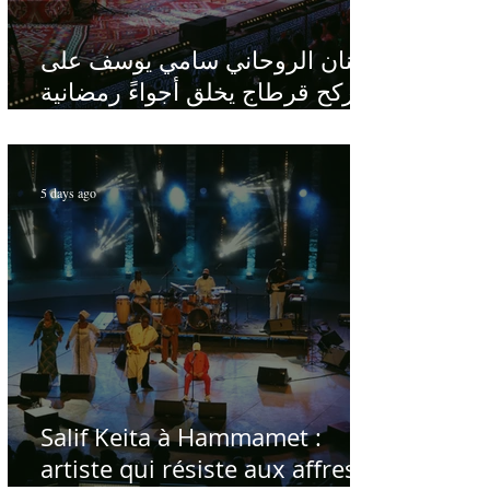
الفنان الروحاني سامي يوسف على
ركح قرطاج يخلق أجواءً رمضانية
في قلب الصيف
5 days ago
Salif Keita à Hammamet :
artiste qui résiste aux affres