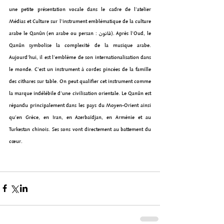
une petite présentation vocale dans le cadre de l'atelier 
Médias et Culture sur l'instrument emblématique de la culture 
arabe le Qanûn (en arabe ou persan : قاﻧﻮﻥ). Après l'Oud, le 
Qanûn symbolise la complexité de la musique arabe. 
Aujourd'hui, il est l'emblème de son internationalisation dans 
le monde. C'est un instrument à cordes pincées de la famille 
des cithares sur table. On peut qualifier cet instrument comme 
la marque indélébile d'une civilisation orientale. Le Qanûn est 
répandu principalement dans les pays du Moyen-Orient ainsi 
qu'en Grèce, en Iran, en Azerbaïdjan, en Arménie et au 
Turkestan chinois. Ses sons vont directement au battement du 
cœur.