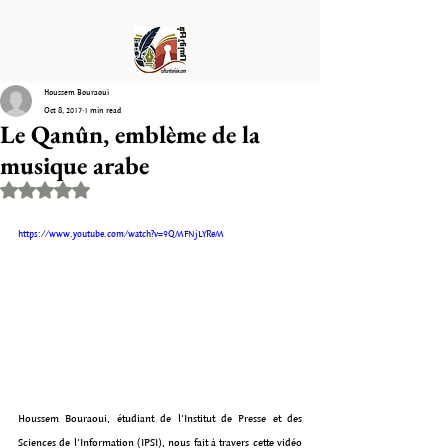
Houssem Bouraoui
Oct 8, 2017
1 min read
Le Qanûn, emblème de la
musique arabe
Rated NaN out of 5 stars.
https://www.youtube.com/watch?v=9QMFNjLYReM
Houssem Bouraoui, étudiant de l'Institut de Presse et des 
Sciences de l'Information (IPSI), nous fait à travers cette vidéo 