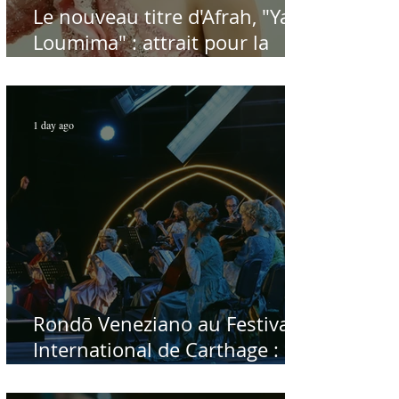
Le nouveau titre d'Afrah, "Ya
Loumima" : attrait pour la
reprise de l'icône algérienne
Rabah Driassa
1 day ago
Rondō Veneziano au Festival
International de Carthage :
enfin une rencontre avec le