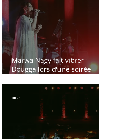
Marwa Nagy fait vibrer
Dougga lors d'une soirée
dédiée au maître Baligh
Hamdi - Par Sofien Manaï
Jul 28