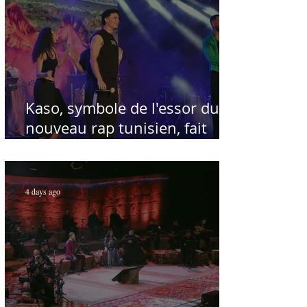
Kaso, symbole de l'essor du
nouveau rap tunisien, fait
salle comble au Festival
international de Sfax - Par
Sofien Manaï
4 days ago