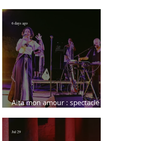
du temps
6 days ago
Aïta mon amour : spectacle
sublime à Hammamet
Jul 29