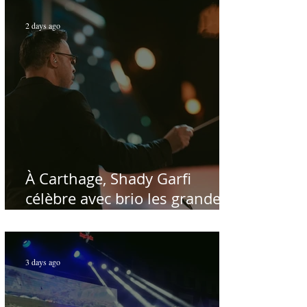
public tunisien
2 days ago
À Carthage, Shady Garfi
célèbre avec brio les grandes
voix de la chanson nationale -
Par Sofien Manaï
3 days ago