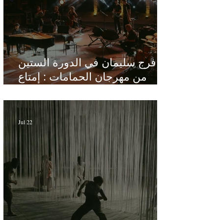
فرج سليمان في الدورة الستين
من مهرجان الحمامات : إمتاع
ومؤانسة في مناخ هادئ يقدر الأذن
Jul 22