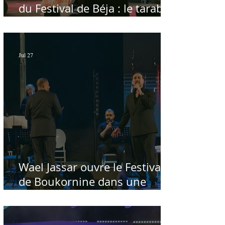
du Festival de Béja : le tarab
au chevet des régions
Jul 27
Wael Jassar ouvre le Festival
de Boukornine dans une
ambiance artistique d'osmose,
à guichets fermés - Par Sofien