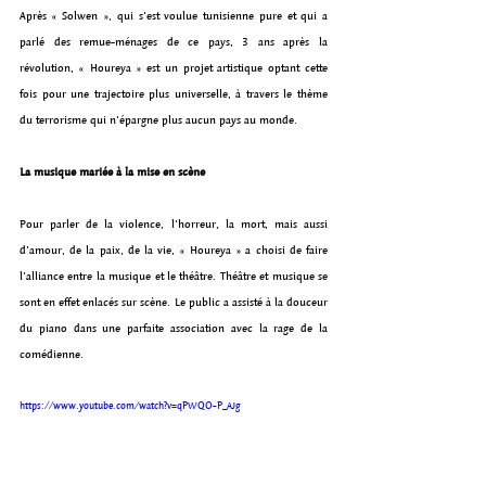
Après « Solwen », qui s’est voulue tunisienne pure et qui a 
parlé des remue-ménages de ce pays, 3 ans après la 
révolution, « Houreya » est un projet artistique optant cette 
fois pour une trajectoire plus universelle, à travers le thème 
du terrorisme qui n’épargne plus aucun pays au monde.
La musique mariée à la mise en scène
Pour parler de la violence, l’horreur, la mort, mais aussi 
d’amour, de la paix, de la vie, « Houreya » a choisi de faire 
l’alliance entre la musique et le théâtre. Théâtre et musique se 
sont en effet enlacés sur scène. Le public a assisté à la douceur 
du piano dans une parfaite association avec la rage de la 
comédienne.
https://www.youtube.com/watch?v=qPWQO-P_AJg