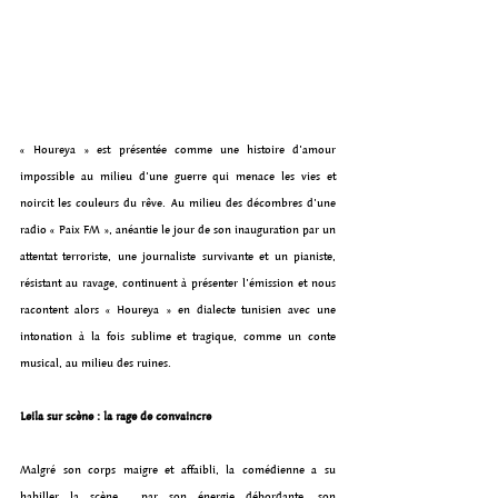
« Houreya » est présentée comme une histoire d’amour 
impossible au milieu d’une guerre qui menace les vies et 
noircit les couleurs du rêve. Au milieu des décombres d’une 
radio « Paix FM », anéantie le jour de son inauguration par un 
attentat terroriste, une journaliste survivante et un pianiste, 
résistant au ravage, continuent à présenter l’émission et nous 
racontent alors « Houreya » en dialecte tunisien avec une 
intonation à la fois sublime et tragique, comme un conte 
musical, au milieu des ruines.
Leila sur scène : la rage de convaincre
Malgré son corps maigre et affaibli, la comédienne a su 
habiller la scène  par son énergie débordante, son 