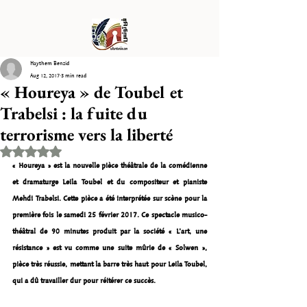
Haythem Benzid
Aug 12, 2017
3 min read
« Houreya » de Toubel et
Trabelsi : la fuite du
terrorisme vers la liberté
Rated NaN out of 5 stars.
« Houreya » est la nouvelle pièce théâtrale de la comédienne 
et dramaturge Leila Toubel et du compositeur et pianiste 
Mehdi Trabelsi. Cette pièce a été interprétée sur scène pour la 
première fois le samedi 25 février 2017. Ce spectacle musico-
théâtral de 90 minutes produit par la société « L’art, une 
résistance » est vu comme une suite mûrie de « Solwen », 
pièce très réussie, mettant la barre très haut pour Leila Toubel, 
qui a dû travailler dur pour réitérer ce succès.