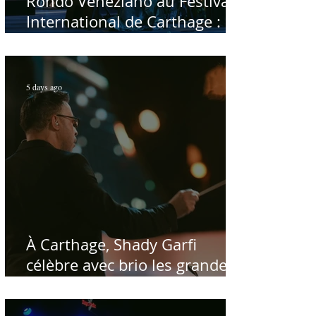
Rondō Veneziano au Festival
International de Carthage :
enfin une rencontre avec le
public tunisien
5 days ago
À Carthage, Shady Garfi
célèbre avec brio les grandes
voix de la chanson nationale -
Par Sofien Manaï