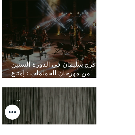
فرج سليمان في الدورة الستين
من مهرجان الحمامات : إمتاع
ومؤانسة في مناخ هادئ يقدر الأذن
Jul 22