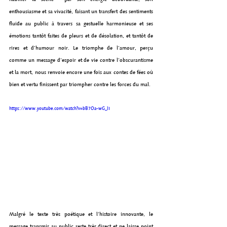
enthousiasme et sa vivacité, faisant un transfert des sentiments 
fluide au public à travers sa gestuelle harmonieuse et ses 
émotions tantôt faites de pleurs et de désolation, et tantôt de 
rires et d’humour noir. Le triomphe de l’amour, perçu 
comme un message d’espoir et de vie contre l’obscurantisme 
et la mort, nous renvoie encore une fois aux contes de fées où 
bien et vertu finissent par triompher contre les forces du mal.
https://www.youtube.com/watch?v=bB7Oa-wG_lI
Malgré le texte très poétique et l’histoire innovante, le 
message transmis au public reste très direct et ne laisse point 