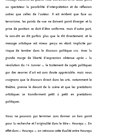
au spectateur la possibilité d’interprétation et de réflexion 
autres que celles de l’auteur. Il est évident que face au 
terrorisme, les points de vue ne doivent point diverger et la 
prise de position se doit d’être uniforme, mais d’autre part,   
le non-dit en dit parfois plus que le dit directement, et le 
message artistique est mieux perçu en étant implicite par 
risque de tomber dans le discours politique cru. Avec la 
grande marge de liberté d’expression obtenue après « la 
révolution du 14 Janvier », le traitement de sujets politiques 
par des œuvres d’art est sans doute appréciable, mais nous 
craignons que le discours direct dans les arts, notamment le 
théâtre, prenne le devant de la scène et que les prestations 
artistiques se transforment petit à petit en prestations 
politiques.
Nous ne pouvons pas terminer sans donner un bon point 
pour la recherche et l’originalité dans le titre « Houreya ». En 
effet dans « Houreya », on retrouve cette dualité entre Houreya 