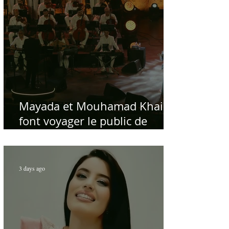
Mayada et Mouhamad Khairy
font voyager le public de
Carthage dans la gloire du
chant et de la musique arabes
d'antan
3 days ago