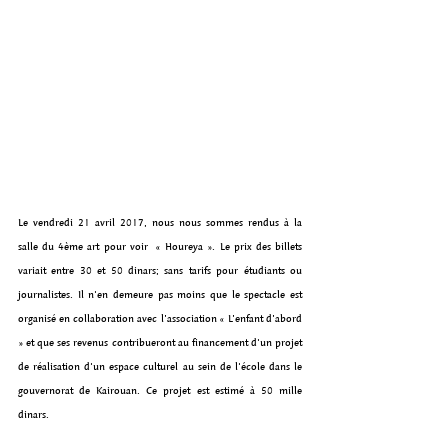
Le vendredi 21 avril 2017, nous nous sommes rendus à la 
salle du 4ème art pour voir  « Houreya ». Le prix des billets 
variait entre 30 et 50 dinars; sans tarifs pour étudiants ou 
journalistes. Il n'en demeure pas moins que le spectacle est 
organisé en collaboration avec l’association « L’enfant d’abord 
» et que ses revenus contribueront au financement d'un projet 
de réalisation d'un espace culturel au sein de l'école dans le 
gouvernorat de Kairouan. Ce projet est estimé à 50 mille 
dinars.