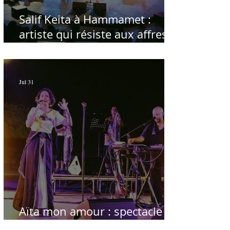
Salif Keita à Hammamet :
artiste qui résiste aux affres
du temps
Jul 31
Aïta mon amour : spectacle
sublime à Hammamet