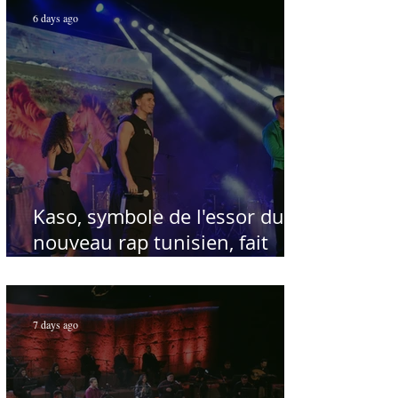
6 days ago
Kaso, symbole de l'essor du
nouveau rap tunisien, fait
salle comble au Festival
international de Sfax - Par
Sofien Manaï
7 days ago